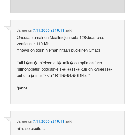
Janne
on
7.11.2005 at 10:11
said:
Ohessa samainen Maailmojen sota 128kbs/stereo-
versiona. ~110 Mb.
Yhteys on tosin hieman hitaan puoleinen (.mac)
Tuli t�ss� mieleen ett� mik� on optimaalinen
“siirtonopeus” podcast-sis�ll�ss� kun on kyseess�
puhetta ja musiikkia? Riitt��k� 64kbs?
/janne
Janne
on
7.11.2005 at 10:11
said:
niin, se osoite…