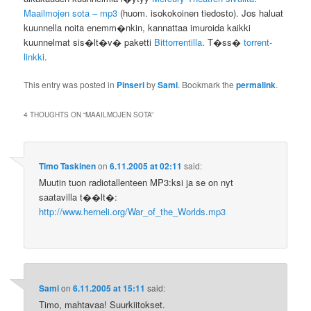
Maailmojen sota – mp3
(huom. isokokoinen tiedosto). Jos haluat
kuunnella noita enemm�nkin, kannattaa imuroida kaikki
kuunnelmat sis�lt�v� paketti
Bittorrentilla
. T�ss�
torrent-
linkki
.
This entry was posted in
Pinseri
by
Sami
. Bookmark the
permalink
.
4 THOUGHTS ON “
MAAILMOJEN SOTA
”
Timo Taskinen
on
6.11.2005 at 02:11
said:
Muutin tuon radiotallenteen MP3:ksi ja se on nyt
saatavilla t��lt�:
http://www.herneli.org/War_of_the_Worlds.mp3
Sami
on
6.11.2005 at 15:11
said:
Timo, mahtavaa! Suurkiitokset.