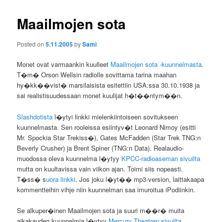
Maailmojen sota
Posted on
5.11.2005
by
Sami
Monet ovat varmaankin kuulleet
Maailmojen sota -kuunnelmasta
.
T�m� Orson Wellsin radiolle sovittama tarina maahan
hy�kk��vist� marsilaisista esitettiin USA:ssa 30.10.1938 ja
sai realistisuudessaan monet kuulijat h�t��ntym��n.
Slashdotista
l�ytyi linkki mielenkiintoiseen sovitukseen
kuunnelmasta. Sen rooleissa esiintyv�t Leonard Nimoy (esitti
Mr. Spockia Star Trekiss�), Gates McFadden (Star Trek TNG:n
Beverly Crusher) ja Brent Spiner (TNG:n Data). Realaudio-
muodossa oleva kuunnelma l�ytyy
KPCC-radioaseman sivuilta
mutta on kuultavissa vain viikon ajan. Toimi siis nopeasti.
T�ss� s
uora linkki
. Jos joku l�yt�� mp3-version, laittakaapa
kommentteihin vihje niin kuunnelman saa imuroitua iPodiinkin.
Se alkuper�inen Maailmojen sota ja suuri m��r� muita
aikakauden kuunnelmia l�ytyy
Mercury Theatren sivuilta
.