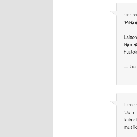
kake
o
‘Pit��
Laitto
t�m�n
huutok
— kak
Hans
o
“Ja mi
kuin s
musiik