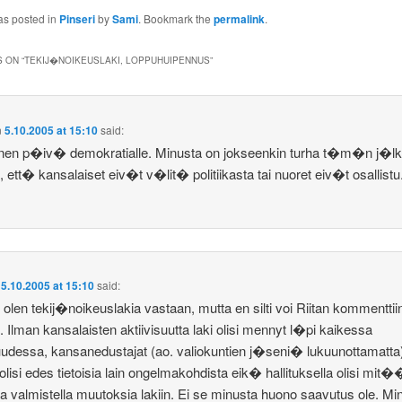
as posted in
Pinseri
by
Sami
. Bookmark the
permalink
.
 ON “
TEKIJ�NOIKEUSLAKI, LOPPUHUIPENNUS
”
n
5.10.2005 at 15:10
said:
inen p�iv� demokratialle. Minusta on jokseenkin turha t�m�n j�l
a, ett� kansalaiset eiv�t v�lit� politiikasta tai nuoret eiv�t osallistu
n
5.10.2005 at 15:10
said:
n olen tekij�noikeuslakia vastaan, mutta en silti voi Riitan kommenttii
 Ilman kansalaisten aktiivisuutta laki olisi mennyt l�pi kaikessa
suudessa, kansanedustajat (ao. valiokuntien j�seni� lukuunottamatta
olisi edes tietoisia lain ongelmakohdista eik� hallituksella olisi mit
ta valmistella muutoksia lakiin. Ei se minusta huono saavutus ole. Mi