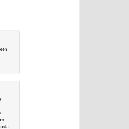
keen
.
n
)
��n
nusta