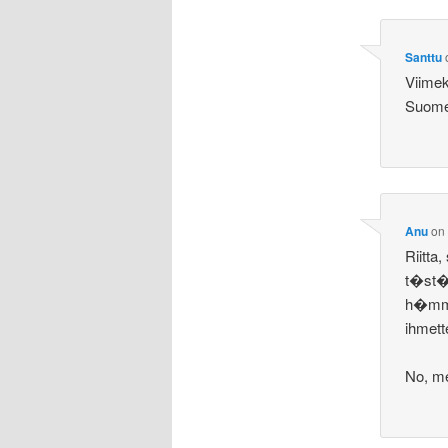
Santtu
Viimek
Suome
Anu
o
Riitta
t�st� 
h�mm�
ihmett
No, me