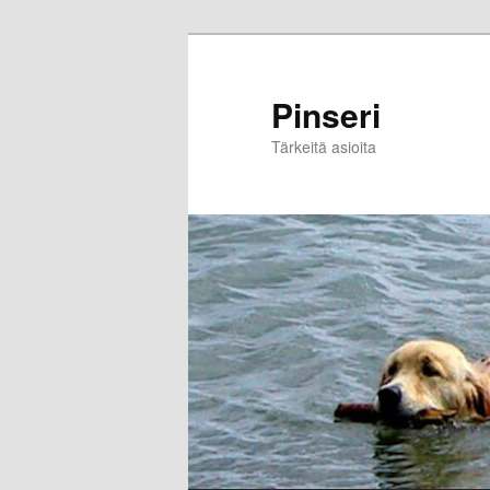
Skip
to
primary
Pinseri
content
Tärkeitä asioita