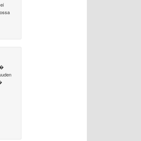
ei
dossa
l�
suuden
t�