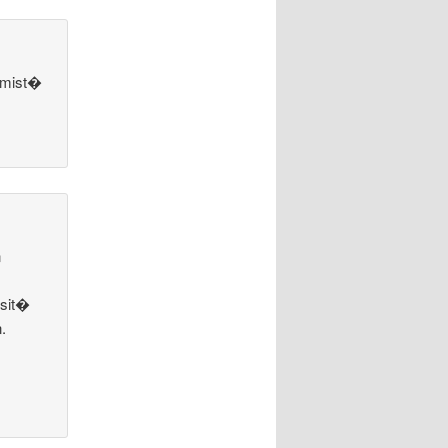
t�mist�
n
 sit�
.