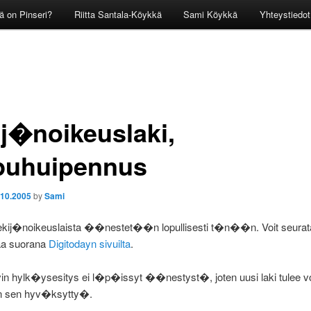
ä on Pinseri?
Riitta Santala-Köykkä
Sami Köykkä
Yhteystiedot
ij�noikeuslaki,
puhuipennus
.10.2005
by
Sami
ekij�noikeuslaista ��nestet��n lopullisesti t�n��n. Voit seurat
aa suorana
Digitodayn sivuilta
.
vin hylk�ysesitys ei l�p�issyt ��nestyst�, joten uusi laki tulee 
in sen hyv�ksytty�.