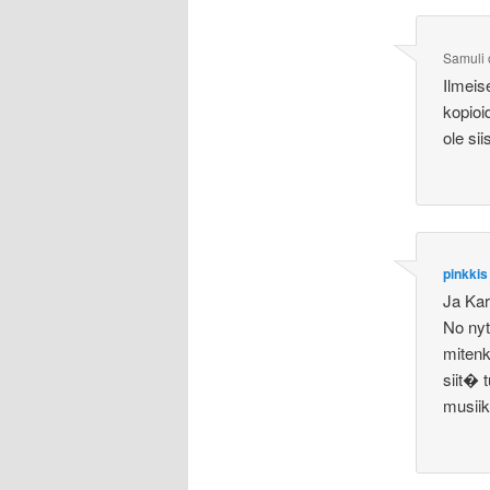
Samuli
Ilmeis
kopioi
ole s
pinkkis
Ja Kar
No nyt
mitenk
siit� 
musiik