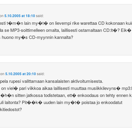
on
5.10.2005 at 18:10
said:
esti t�m�n lain my�t� on lievempi rike warettaa CD kokonaan kui
da se MP3-soittimelleen omalta, laillisesti ostamaltaan CD:lt�? Eik� 
iis huono my�s CD-myynnin kannalta?
on
5.10.2005 at 20:10
said:
pela rupesi valittamaan kansalaisten aktivoitumisesta.
 on viel� pari viikkoa aikaa laillisesti muuttaa musiikkilevyns� mp3:
�h�n sitten jatkossa todistetaan, ett� enkoodaus on tehty ennen k
tuli laitonta? Pit��k� uuden lain my�t� poistaa jo enkoodatut
kitiedostot?