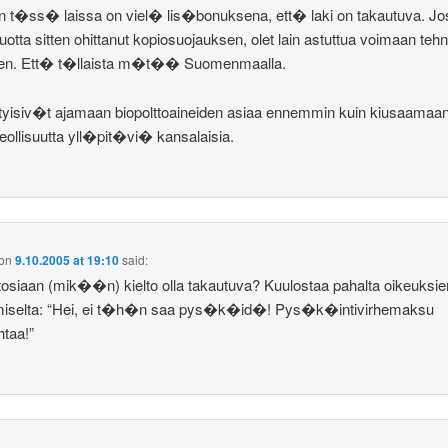
t�ss� laissa on viel� lis�bonuksena, ett� laki on takautuva. Jos
vuotta sitten ohittanut kopiosuojauksen, olet lain astuttua voimaan tehn
sen. Ett� t�llaista m�t�� Suomenmaalla.
tyisiv�t ajamaan biopolttoaineiden asiaa ennemmin kuin kiusaamaa
teollisuutta yll�pit�vi� kansalaisia.
on
9.10.2005 at 19:10
said:
tosiaan (mik��n) kielto olla takautuva? Kuulostaa pahalta oikeuksie
miselta: “Hei, ei t�h�n saa pys�k�id�! Pys�k�intivirhemaksu
taa!”