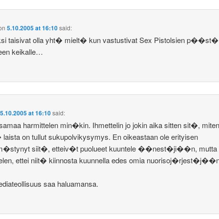
on
5.10.2005 at 16:10
said:
si taisivat olla yht� mielt� kun vastustivat Sex Pistolsien p��s
en keikalle…
n
5.10.2005 at 16:10
said:
, samaa harmittelen min�kin. Ihmettelin jo jokin aika sitten sit�, mite
laista on tullut sukupolvikysymys. En oikeastaan ole erityisen
stynyt siit�, etteiv�t puolueet kuuntele ��nest�ji��n, mutta
elen, ettei niit� kiinnosta kuunnella edes omia nuorisoj�rjest�j��n
diateollisuus saa haluamansa.