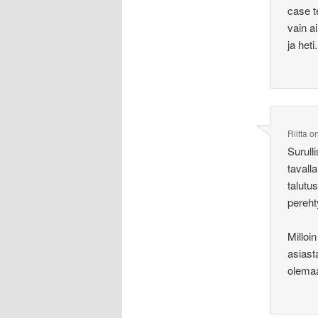
case t
vain a
ja heti.
Riitta
o
Surull
tavall
talutu
pereh
Milloi
asiast
olema