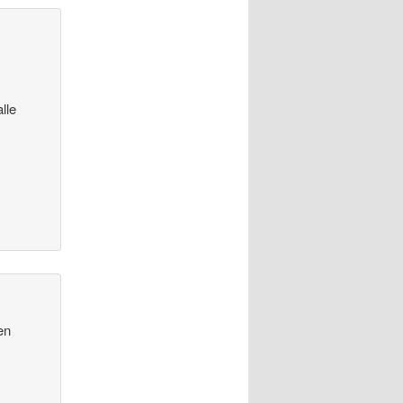
lle
en