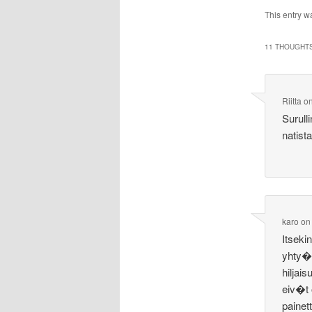
This entry w
11 THOUGHTS
Riitta
o
Surull
natist
karo
o
Itseki
yhty�.
hiljai
eiv�t 
painet