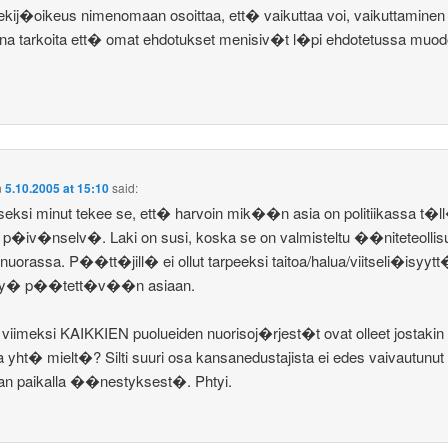
ekij�oikeus nimenomaan osoittaa, ett� vaikuttaa voi, vaikuttaminen 
ina tarkoita ett� omat ehdotukset menisiv�t l�pi ehdotetussa muo
n
5.10.2005 at 15:10
said:
iseksi minut tekee se, ett� harvoin mik��n asia on politiikassa t�l
a p�iv�nselv�. Laki on susi, koska se on valmisteltu ��niteteolli
snuorassa. P��tt�jill� ei ollut tarpeeksi taitoa/halua/viitseli�isyyt
ty� p��tett�v��n asiaan.
n viimeksi KAIKKIEN puolueiden nuorisoj�rjest�t ovat olleet jostakin
a yht� mielt�? Silti suuri osa kansanedustajista ei edes vaivautunut
an paikalla ��nestyksest�. Phtyi.