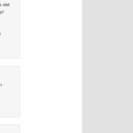
 olet
yt
n
n