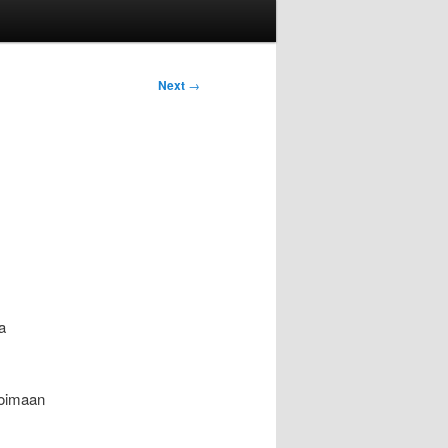
Next
→
a
voimaan