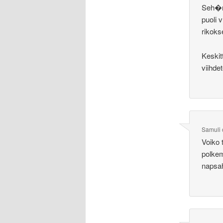
Seh�n 
puoli 
rikok
Keskit
viihde
Samuli
Voiko 
polke
napsah