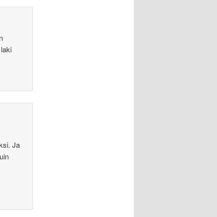
n
laki
ksi. Ja
uin