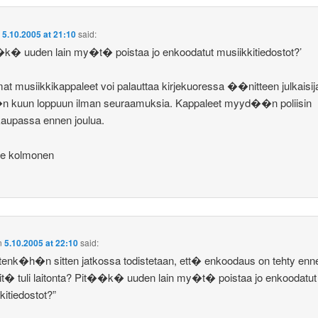
n
5.10.2005 at 21:10
said:
k� uuden lain my�t� poistaa jo enkoodatut musiikkitiedostot?’
mat musiikkikappaleet voi palauttaa kirjekuoressa ��nitteen julkaisija
 kuun loppuun ilman seuraamuksia. Kappaleet myyd��n poliisin
aupassa ennen joulua.
e kolmonen
n
5.10.2005 at 22:10
said:
tenk�h�n sitten jatkossa todistetaan, ett� enkoodaus on tehty enn
iit� tuli laitonta? Pit��k� uuden lain my�t� poistaa jo enkoodatut
kitiedostot?”