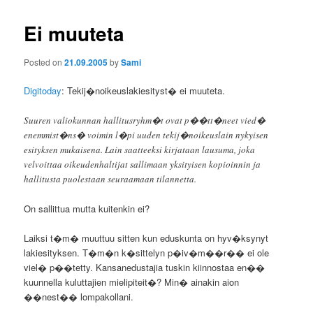
Ei muuteta
Posted on
21.09.2005
by
Sami
Digitoday
: Tekij�noikeuslakiesityst� ei muuteta.
Suuren valiokunnan hallitusryhm�t ovat p��tt�neet vied�
enemmist�ns� voimin l�pi uuden tekij�noikeuslain nykyisen
esityksen mukaisena. Lain saatteeksi kirjataan lausuma, joka
velvoittaa oikeudenhaltijat sallimaan yksityisen kopioinnin ja
hallitusta puolestaan seuraamaan tilannetta.
On sallittua mutta kuitenkin ei?
Laiksi t�m� muuttuu sitten kun eduskunta on hyv�ksynyt
lakiesityksen. T�m�n k�sittelyn p�iv�m��r�� ei ole
viel� p��tetty. Kansanedustajia tuskin kiinnostaa en��
kuunnella kuluttajien mielipiteit�? Min� ainakin aion
��nest�� lompakollani.