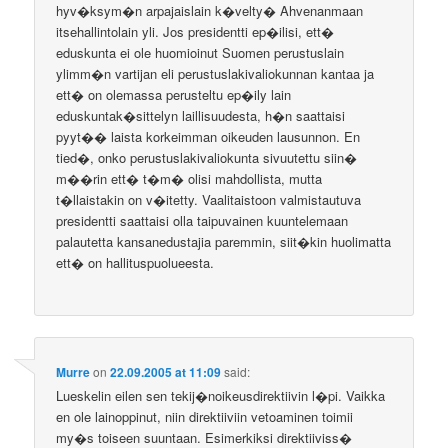
hyv�ksym�n arpajaislain k�velty� Ahvenanmaan
itsehallintolain yli. Jos presidentti ep�ilisi, ett�
eduskunta ei ole huomioinut Suomen perustuslain
ylimm�n vartijan eli perustuslakivaliokunnan kantaa ja
ett� on olemassa perusteltu ep�ily lain
eduskuntak�sittelyn laillisuudesta, h�n saattaisi
pyyt�� laista korkeimman oikeuden lausunnon. En
tied�, onko perustuslakivaliokunta sivuutettu siin�
m��rin ett� t�m� olisi mahdollista, mutta
t�llaistakin on v�itetty. Vaalitaistoon valmistautuva
presidentti saattaisi olla taipuvainen kuuntelemaan
palautetta kansanedustajia paremmin, siit�kin huolimatta
ett� on hallituspuolueesta.
Murre
on
22.09.2005 at 11:09
said:
Lueskelin eilen sen tekij�noikeusdirektiivin l�pi. Vaikka
en ole lainoppinut, niin direktiiviin vetoaminen toimii
my�s toiseen suuntaan. Esimerkiksi direktiiviss�