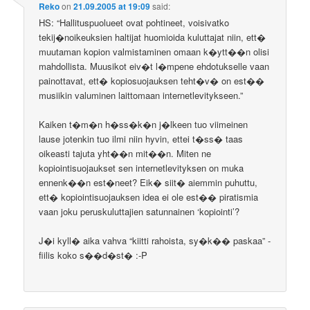
Reko
on
21.09.2005 at 19:09
said:
HS: “Hallituspuolueet ovat pohtineet, voisivatko
tekij�noikeuksien haltijat huomioida kuluttajat niin, ett�
muutaman kopion valmistaminen omaan k�ytt��n olisi
mahdollista. Muusikot eiv�t l�mpene ehdotukselle vaan
painottavat, ett� kopiosuojauksen teht�v� on est��
musiikin valuminen laittomaan internetlevitykseen.”
Kaiken t�m�n h�ss�k�n j�lkeen tuo viimeinen
lause jotenkin tuo ilmi niin hyvin, ettei t�ss� taas
oikeasti tajuta yht��n mit��n. Miten ne
kopiointisuojaukset sen internetlevityksen on muka
ennenk��n est�neet? Eik� siit� aiemmin puhuttu,
ett� kopiointisuojauksen idea ei ole est�� piratismia
vaan joku peruskuluttajien satunnainen ‘kopiointi’?
J�i kyll� aika vahva “kiitti rahoista, sy�k�� paskaa” -
fiilis koko s��d�st� :-P