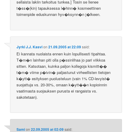
sellaista lakiin tarkoitus tunkea.] Tosin se lienee
t�ss�(kin) tapauksessa l�hinn� kosmeettinen
toimenpide eduskunnan hyv�ksynn�n j�lkeen.
Jyrki J.J. Kasvi
on
21.09.2005 at 22:09
said:
Ei kannata nuolaista ennen kuin lopullisesti tipahtaa.
T�m�n lainhan piti olla p�ssinlihaa jo pari viikkoa
sitten. Katsotaan, kuinka paljon kollegoja kismitt��
t�m� viime p�ivin� paljastunut virheellisten tietojen
k�ytt� esityksen puolusteluun (vain 1% CD-levyist�
suojattuja vs. 20-30%, omaan k�ytt��n kopioinnin
vaatimasta suojauksen purusta ei rangaista vs.
sakotetaan).
Sami
on
22.09.2005 at 02:09
said: