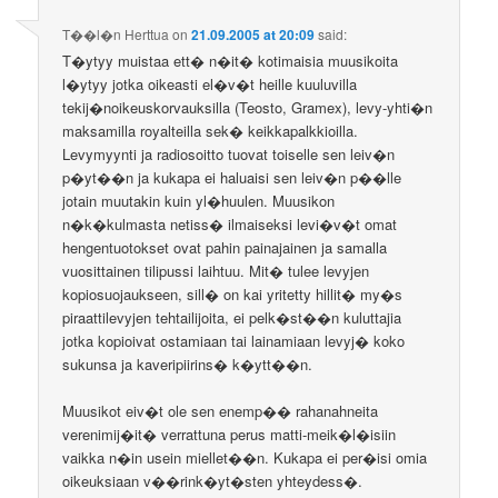
T��l�n Herttua
on
21.09.2005 at 20:09
said:
T�ytyy muistaa ett� n�it� kotimaisia muusikoita
l�ytyy jotka oikeasti el�v�t heille kuuluvilla
tekij�noikeuskorvauksilla (Teosto, Gramex), levy-yhti�n
maksamilla royalteilla sek� keikkapalkkioilla.
Levymyynti ja radiosoitto tuovat toiselle sen leiv�n
p�yt��n ja kukapa ei haluaisi sen leiv�n p��lle
jotain muutakin kuin yl�huulen. Muusikon
n�k�kulmasta netiss� ilmaiseksi levi�v�t omat
hengentuotokset ovat pahin painajainen ja samalla
vuosittainen tilipussi laihtuu. Mit� tulee levyjen
kopiosuojaukseen, sill� on kai yritetty hillit� my�s
piraattilevyjen tehtailijoita, ei pelk�st��n kuluttajia
jotka kopioivat ostamiaan tai lainamiaan levyj� koko
sukunsa ja kaveripiirins� k�ytt��n.
Muusikot eiv�t ole sen enemp�� rahanahneita
verenimij�it� verrattuna perus matti-meik�l�isiin
vaikka n�in usein miellet��n. Kukapa ei per�isi omia
oikeuksiaan v��rink�yt�sten yhteydess�.