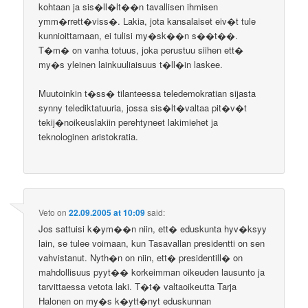
kohtaan ja sis�ll�lt��n tavallisen ihmisen
ymm�rrett�viss�. Lakia, jota kansalaiset eiv�t tule
kunnioittamaan, ei tulisi my�sk��n s��t��.
T�m� on vanha totuus, joka perustuu siihen ett�
my�s yleinen lainkuuliaisuus t�ll�in laskee.
Muutoinkin t�ss� tilanteessa teledemokratian sijasta
synny telediktatuuria, jossa sis�lt�valtaa pit�v�t
tekij�noikeuslakiin perehtyneet lakimiehet ja
teknologinen aristokratia.
Veto
on
22.09.2005 at 10:09
said:
Jos sattuisi k�ym��n niin, ett� eduskunta hyv�ksyy
lain, se tulee voimaan, kun Tasavallan presidentti on sen
vahvistanut. Nyth�n on niin, ett� presidentill� on
mahdollisuus pyyt�� korkeimman oikeuden lausunto ja
tarvittaessa vetota laki. T�t� valtaoikeutta Tarja
Halonen on my�s k�ytt�nyt eduskunnan