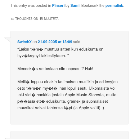
This entry was posted in
Pinseri
by
Sami
. Bookmark the
permalink
.
12 THOUGHTS ON “
EI MUUTETA
”
SwitchX
on
21.09.2005 at 18:09
said:
“Laiksi t�m� muuttuu sitten kun eduskunta on
hyv�ksynyt lakiesityksen. ”
Meneek�s se tosiaan niin nopeasti? Huh!
Meill� loppuu ainakin kotimaisen musiikin ja cd-levyjen
osto t�m�n my�t� ihan lopullisesti. Ulkomaista voi
toki viel� hankkia jostain Apple Music Storesta, mutta
p��asia ett� eduskunta, gramex ja suomalaiset
muusikot saivat tahtonsa l�pi (ja Apple voitti) ;)