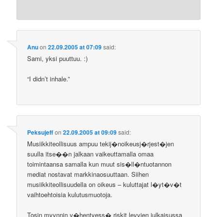
Anu
on
22.09.2005 at 07:09
said:
Sami, yksi puuttuu. :)
“I didn’t inhale.”
Peksujeff
on
22.09.2005 at 09:09
said:
Musiikkiteollisuus ampuu tekij�noikeusj�rjest�jen
suulla itse��n jalkaan vaikeuttamalla omaa
toimintaansa samalla kun muut sis�ll�ntuotannon
mediat nostavat markkinaosuuttaan. Siihen
musiikkiteollisuudella on oikeus – kuluttajat l�yt�v�t
vaihtoehtoisia kulutusmuotoja.
Tosin myynnin v�hentyess� riskit levyjen julkaisussa