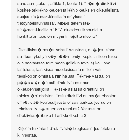
sanotaan (Luku I, artikla 1, kohta 1): “T�m� direktiivi
koskee tekij�noikeuden ja l�hioikeuksien oikeudellista
suojaa sis�markkinoilla ja erityisesti
tietoyhteiskunnassa”. Mit�s tekemist�
sis�markkinoilla oli ETA alueiden ulkopuolelta
hankittujen teosten myynnin rajoittamisella?
Direktiiviss� my�s selvsti sanotaan, ett� jos laissa
sallitaan yksityisk�ytt��n tehdyt kopiot, niiden tulee
olla saatavissa toimimaan (jollakin tavalla) kaikissa
laitteissa, kaiskissa muodosissa ja milloin vain
teoskopion omistaja niin haluaa. T�m� vastuu on
p��s��nt�isesti direktiivin mukaan
oikeudenhaltijoilla. T�ss� asiassa direktiivi on
mielest�ni ehdoton. Tosin direktiivi on my�s ehdoton
siin�, ett� kopiosuijausta ei saa purkaa, jos se on
tehokas. Mik� sitten on tehokas? Vastaus on
direkiiviss� (Luku III artikla 6 kohta 3).
Kirjoitin tulkintani direktiivist� blogissani, jos jotakuta
kiinnostaa.