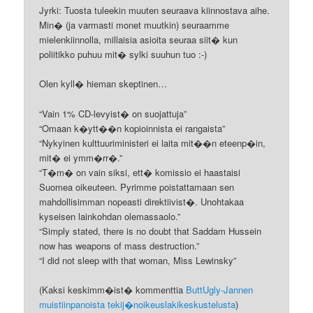
Jyrki: Tuosta tuleekin muuten seuraava kiinnostava aihe.
Min� (ja varmasti monet muutkin) seuraamme
mielenkiinnolla, millaisia asioita seuraa siit� kun
poliitikko puhuu mit� sylki suuhun tuo :-)
Olen kyll� hieman skeptinen…
“Vain 1% CD-levyist� on suojattuja”
“Omaan k�ytt��n kopioinnista ei rangaista”
“Nykyinen kulttuuriministeri ei laita mit��n eteenp�in,
mit� ei ymm�rr�.”
“T�m� on vain siksi, ett� komissio ei haastaisi
Suomea oikeuteen. Pyrimme poistattamaan sen
mahdollisimman nopeasti direktiivist�. Unohtakaa
kyseisen lainkohdan olemassaolo.”
“Simply stated, there is no doubt that Saddam Hussein
now has weapons of mass destruction.”
“I did not sleep with that woman, Miss Lewinsky”
(Kaksi keskimm�ist� kommenttia
ButtUgly-Jannen
muistiinpanoista tekij�noikeuslakikeskustelusta
)