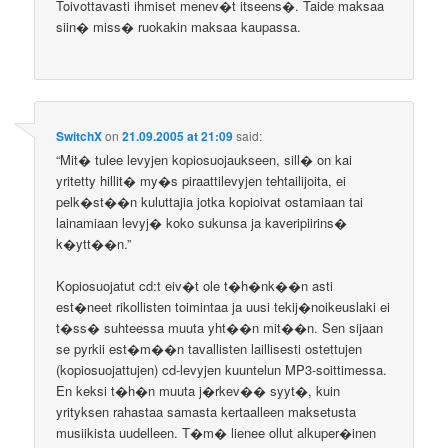
Toivottavasti ihmiset menev�t itseens�. Taide maksaa
siin� miss� ruokakin maksaa kaupassa.
SwitchX
on
21.09.2005 at 21:09
said:
“Mit� tulee levyjen kopiosuojaukseen, sill� on kai
yritetty hillit� my�s piraattilevyjen tehtailijoita, ei
pelk�st��n kuluttajia jotka kopioivat ostamiaan tai
lainamiaan levyj� koko sukunsa ja kaveripiirins�
k�ytt��n.”
Kopiosuojatut cd:t eiv�t ole t�h�nk��n asti
est�neet rikollisten toimintaa ja uusi tekij�noikeuslaki ei
t�ss� suhteessa muuta yht��n mit��n. Sen sijaan
se pyrkii est�m��n tavallisten laillisesti ostettujen
(kopiosuojattujen) cd-levyjen kuuntelun MP3-soittimessa.
En keksi t�h�n muuta j�rkev�� syyt�, kuin
yrityksen rahastaa samasta kertaalleen maksetusta
musiikista uudelleen. T�m� lienee ollut alkuper�inen