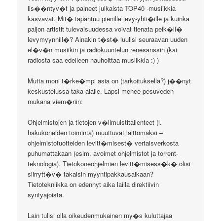
lis��ntyv�t ja paineet julkaista TOP40 -musiikkia
kasvavat. Mit� tapahtuu pienille levy-yhti�ille ja kuinka
paljon artistit tulevaisuudessa voivat tienata pelk�ll�
levymyynnill�? Ainakin t�st� luulisi seuraavan uuden
el�v�n musiikin ja radiokuuntelun renesanssin (kai
radiosta saa edelleen nauhoittaa musiikkia :) )
Mutta moni t�rke�mpi asia on (tarkoituksella?) j��nyt
keskustelussa taka-alalle. Lapsi menee pesuveden
mukana viem�riin:
Ohjelmistojen ja tietojen v�limuistitallenteet (l.
hakukoneiden toiminta) muuttuvat laittomaksi –
ohjelmistotuotteiden levitt�misest� vertaisverkosta
puhumattakaan (esim. avoimet ohjelmistot ja torrent-
teknologia). Tietokoneohjelmien levitt�misess�k� olisi
siirrytt�v� takaisin myyntipakkausaikaan?
Tietotekniikka on edennyt aika lailla direktiivin
syntyajoista.
Lain tulisi olla oikeudenmukainen my�s kuluttajaa