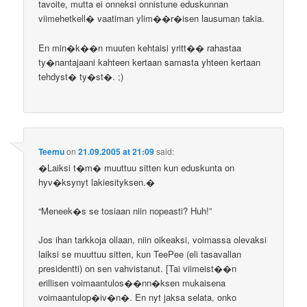
tavoite, mutta ei onneksi onnistune eduskunnan
viimehetkell� vaatiman ylim��r�isen lausuman takia.
En min�k��n muuten kehtaisi yritt�� rahastaa
ty�nantajaani kahteen kertaan samasta yhteen kertaan
tehdyst� ty�st�. ;)
Teemu
on
21.09.2005 at 21:09
said:
�Laiksi t�m� muuttuu sitten kun eduskunta on
hyv�ksynyt lakiesityksen.�
“Meneek�s se tosiaan niin nopeasti? Huh!”
Jos ihan tarkkoja ollaan, niin oikeaksi, voimassa olevaksi
laiksi se muuttuu sitten, kun TeePee (eli tasavallan
presidentti) on sen vahvistanut. [Tai viimeist��n
erillisen voimaantulos��nn�ksen mukaisena
voimaantulop�iv�n�. En nyt jaksa selata, onko