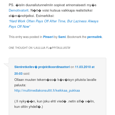
PS. �isiin duunailutunnelmiin sopivat erinomaisesti my�s
Demotivatorit
. N�it� voisi kutsua vaikkapa realistisiksi
el�m�nohjeiksi. Esimerkiksi:
“Hard Work Often Pays Off After Time, But Laziness Always
Pays Off Now”
This entry was posted in
Pinseri
by
Sami
. Bookmark the
permalink
.
ONE THOUGHT ON “
LAULUJA FL�PPITAULUISTA
”
Sieniretkeilev� projektikoordinaattori
on
11.03.2010 at
20:03
said:
Ollaan muuten tekem�ss� k�v�isyn pituista lavalle
paluuta:
http://multimediakonsultit.fi/keikkaa_pukkaa
(.fi nyky��n, kun joku ehti vied� .netin sill� v�lin,
kun oltiin yhdell�.)