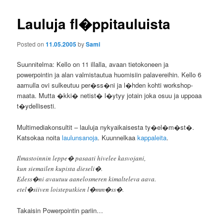
Lauluja fl�ppitauluista
Posted on
11.05.2005
by
Sami
Suunnitelma: Kello on 11 illalla, avaan tietokoneen ja
powerpointin ja alan valmistautua huomisiin palavereihin. Kello 6
aamulla ovi sulkeutuu per�ss�ni ja l�hden kohti workshop-
maata. Mutta �kki� netist� l�ytyy jotain joka osuu ja uppoaa
t�ydellisesti.
Multimediakonsultit – lauluja nykyaikaisesta ty�el�m�st�.
Katsokaa noita
laulunsanoja
. Kuunnelkaa
kappaleita
.
Ilmastoinnin leppe� pasaati hivelee kasvojani,
kun siemailen kupista dieseli�.
Edess�ni avautuu aanelosmeren kimalteleva aava.
etel�siiven loisteputkien l�mm�ss�.
Takaisin Powerpointin pariin…