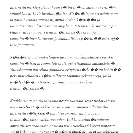
Internetin merkitys tiedonhaun v�lineen� on kasvanut eritt�in
voimakkaasti 1990-luvulta l�htien. Sis�lt�tietoa eri asioista on
tarjolla hyvinkin runsaasti, mutta tiedon k�ytt��n ja
luotettavuuteen liittyy monia ongelmia. Internetin kiistattomimpia
etuja ovat sen nopeus tiedonv�lityksess�, sen laaja
kansainv�linen kattavuus ja mahdollisuus p�ivitt�� esitettyj�
tietoja nopeasti.
S�hk�isten tietopalveluiden tuottaminen kansalaisille on yksi
kansainv�lisen ja suomalaisen tietoyhteiskunnan kulmakivist�.
Yhteiskunnan palvelutarjonnassa erityisen t�rke�� on kehitt��
peruspalveluiden lis�ksi sellaisia toimintamekanismeja, jotka
hy�dynt�v�t internetin parhaita ominaisuuksia
tiedonv�lityksess�.
Kaakkois-Aasian tsunamikatastrofin suomalaisessa tiedotuksessa
www.sukellus.fi �verkkosivusto osoitti erinomaisella tavalla
internetin v�lityksell� tapahtuvan osaavan ja nopean
tiedonv�lityksen vaikuttavuuden. Verkkoviestinn�n vahvan
ammatillisen osaamisen ansiosta www.sukellus.fi kykeni nopeasti
sek� kokoamaan tietoa ett� p�ivitt�m��n sit� olosuhteiden