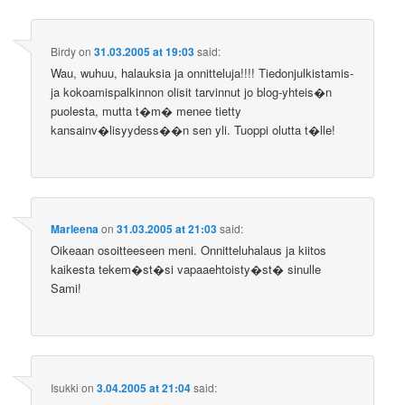
Birdy
on
31.03.2005 at 19:03
said:
Wau, wuhuu, halauksia ja onnitteluja!!!! Tiedonjulkistamis-
ja kokoamispalkinnon olisit tarvinnut jo blog-yhteis�n
puolesta, mutta t�m� menee tietty
kansainv�lisyydess��n sen yli. Tuoppi olutta t�lle!
Marleena
on
31.03.2005 at 21:03
said:
Oikeaan osoitteeseen meni. Onnitteluhalaus ja kiitos
kaikesta tekem�st�si vapaaehtoisty�st� sinulle
Sami!
Isukki
on
3.04.2005 at 21:04
said: