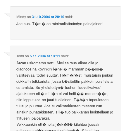
Mindy
on
31.10.2004 at 20:10
said:
Jee-sus. T�m� on minimalistimindyn painajainen!
Tomi
on
5.11.2004 at 13:11
said:
Aivan uskomaton setti. Mielisairaus alkaa olla jo
diagnoosina kovinkin l�hell� mamman p��ss�
vallitsevaa ‘todellisuutta’. H�m�r�sti muistaisin jonkun
dokkarin telkkarista, jossa k�sitelttin pakkoimpulsiivista
ostamista. Se yhdistettyn� tuohon ‘isovelivalvoo’ -
ajatukseen ett� mitt�n ei voi heitt�� menem��n,
niin lopputulos on juuri tuollainen. T�h�n tapaukseen
tulisi jo puuttua. Jos ei valkotakkisten miesten niin
ainakin punatakkisten, sill� tuo paikkahan luokitellaan jo
‘hitusen’ paloaraksi.
Veikkaankin ett� tolla j�rk�ll� kilahtaa jossain
vaiheessa yl�kerrassa (periytyv�� :)) ja sitten