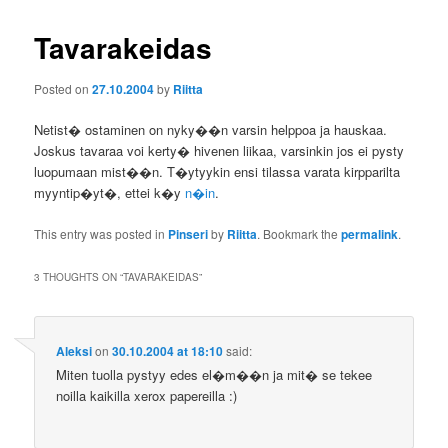
Tavarakeidas
Posted on
27.10.2004
by
Riitta
Netist� ostaminen on nyky��n varsin helppoa ja hauskaa.
Joskus tavaraa voi kerty� hivenen liikaa, varsinkin jos ei pysty
luopumaan mist��n. T�ytyykin ensi tilassa varata kirpparilta
myyntip�yt�, ettei k�y
n�in
.
This entry was posted in
Pinseri
by
Riitta
. Bookmark the
permalink
.
3 THOUGHTS ON “
TAVARAKEIDAS
”
Aleksi
on
30.10.2004 at 18:10
said:
Miten tuolla pystyy edes el�m��n ja mit� se tekee
noilla kaikilla xerox papereilla :)