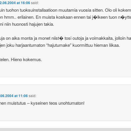
2.06.2004 at 16:06
said:
uin tuohon tuoksuinstallaatioon muutamia vuosia sitten. Olo oli kok
n hmm.. erilainen. En muista koskaan ennen tai j�lkeen tuon n�ytt
ni niin huonosti hajujen takia.
ja on aika monta ja monet niist� tosi outoja ja voimakkaita, jolloin ha
ojen joku harjaantumaton “hajutumake” kuormittuu hieman liikaa.
telen. Hieno kokemus.
.06.2004 at 11:06
said:
inen muistutus – kyseinen teos unohtumaton!