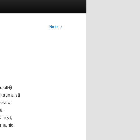
Next
→
 sielt�
oksumuisti
uoksui
a,
tinyt,
 mainio