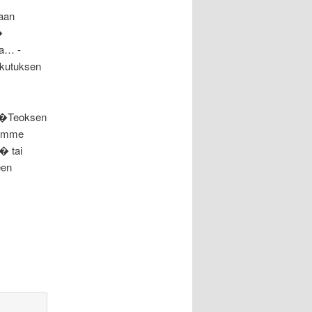
maan
�
ta… -
ikutuksen
. �Teoksen
mamme
� tai
een