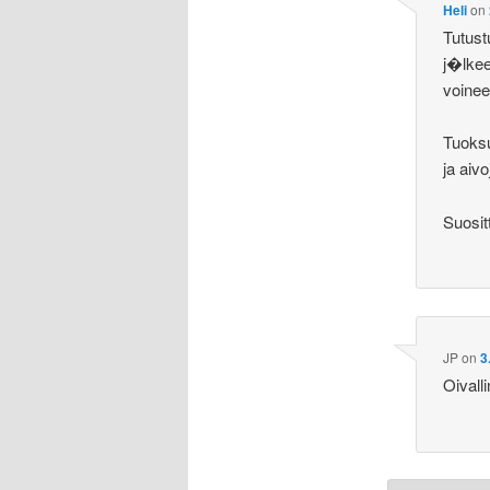
Heli
on
Tutust
j�lkee
voinee
Tuoksu
ja aiv
Suosit
JP
on
3
Oivall