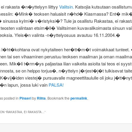
ei rakasta �n�yttelyyn liittyy
Valitsin.
Katsojia kutsutaan osallistu
osessiin: �Mink� teoksen haluaisit n�hd� Kiasmassa? Ent� mik
sinussa kylmi� v�ristyksi�? Tule ja osallistu Rakastaa, ei rakas
 teosten valintaan etsim�ll� Valitsimen kuvavalikoimasta sinuun va
teoksia. Yleis�n valinta -n�yttelyosuus avautuu 16.11.2004.�
 l�ht�kohtana ovat nykytaiteen her�tt�m�t voimakkaat tunteet
nen tai sen vihaaminen perustuu teoksen maailman ja oman maail
en. Mik�li t�rm�ys paljastaa liian vaikeita asioita tai teos ei syyst
iinnosta, se on helppo torjua�, n�yttelyn j�rjest�j�t tulkisevat tait
K�vij�iden viestej� pursuavalle magneettitaululle oli joku j�tt�nyt
n lapun, jossa luki vain
PALSA!
as posted in
Pinseri
by
Riitta
. Bookmark the
permalink
.
ON “
RAKASTAA, EI RAKASTA…
”