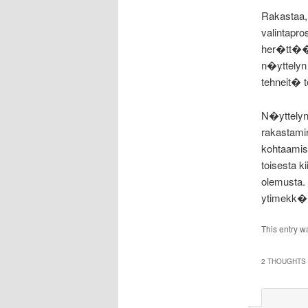
Rakastaa, 
valintapr
her�tt�� 
n�yttelyn
tehneit� 
N�yttelyn
rakastami
kohtaamise
toisesta k
olemusta. 
ytimekk��
This entry w
2 THOUGHTS 