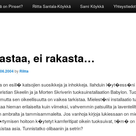
ä on Pinseri?
Riitta Santala-Köykkä
Sami Köykkä
Yhteystiedot
astaa, ei rakasta…
.06.2004
by
Riitta
on esill� katsojien suosikkeja ja inhokkeja. Ilahduin l�yt�ess�ni
ristian Skeelin ja ja Morten Skriverin tuoksuinstallaation Babylon. Tu
mutta sen oikeellisuutta on vaikea tarkistaa. Mielest�ni installaatio t
aa hieman erilaiselta kuin viimeksi, vahvemmin patsulilta ja laventelilt
ambralta ja tammisammalelta. Jos vanhoja kirjoja lukiessaan on miet
rtymisen hoitoon k�ytetyt kamferitipat oikein tuoksuivat, t�m� on
kistaa asia. Tunnistatko olibaanin ja setrin?