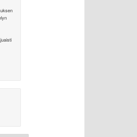
emuksen
elyn
juaisti