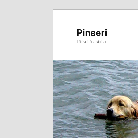
Skip
to
primary
Pinseri
content
Tärkeitä asioita