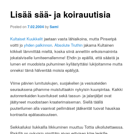
Lisää sää- ja koirauutisia
Posted on
7.02.2004
by
Sami
Kultaiset Kuukkelit
jaetaan vasta lähiaikoina, mutta Pinseripä
voitti jo
yhden palkinnon
.
Absolute Truthin
jakama Kultainen
kiikkeli lämmittää mieltä, koska siinä annettiin erikoismaininta
jokatalviselle lumiteemallemme! Ehdin jo epäillä, että säästä ja
lumen eri muodoista puhuminen kyllästyttäisi lukijoitamme mutta
onneksi tämä hälventää moisia epäilyjä.
Viime päivien lumituiskujen, suojakelien ja vesisateiden
seurauksena pihamme muistuttaakin nykyisin kuunpintaa. Kaikki
autonrenkaiden kuovitukset sekä tassun- ja jalanjäljet ovat
jäätyneet muodostaen kraaterimaiseman. Siellä täällä
puuterilumen alla vaanivat peilimäiset jääkentät tuovat hauskaa
kontrastia epätasaisuuteen.
Seikkailuksi liukkailla liikkuminen muuttuu Tottia ulkoilutettaessa.
Piskillä on nykyisin nimittäin aivan erityisen kiire lenkille