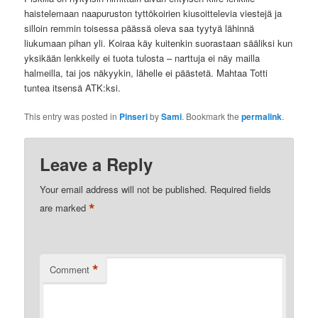
haistelemaan naapuruston tyttökoirien kiusoittelevia viestejä ja
silloin remmin toisessa päässä oleva saa tyytyä lähinnä
liukumaan pihan yli. Koiraa käy kuitenkin suorastaan sääliksi kun
yksikään lenkkeily ei tuota tulosta – narttuja ei näy mailla
halmeilla, tai jos näkyykin, lähelle ei päästetä. Mahtaa Totti
tuntea itsensä ATK:ksi.
This entry was posted in
Pinseri
by
Sami
. Bookmark the
permalink
.
Leave a Reply
Your email address will not be published.
Required fields
*
are marked
*
Comment