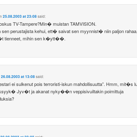
n
25.08.2003 at 23:08
said:
 joskus TV-Tampere?Min� muistan TAMVISION.
sen perustajista kehui, ett� saivat sen myynnist� niin paljon rahaa
�t tienneet, mihin sen k�ytt��.
n
26.08.2003 at 13:08
said:
stari ei sulkenut pois terroristi-iskun mahdollisuutta”. Hmm, mit�s lu
syyk� Jyv�t ja akanat nyky��n veppisivuiltakin poimittuja
duksia?
n
30.08.2003 at 23:08
said: