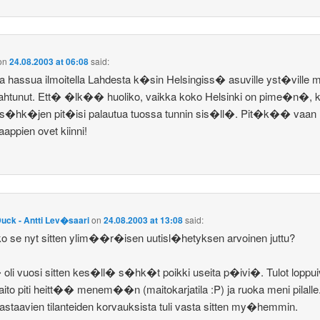
on
24.08.2003 at 06:08
said:
pa hassua ilmoitella Lahdesta k�sin Helsingiss� asuville yst�ville 
pahtunut. Ett� �lk�� huoliko, vaikka koko Helsinki on pime�n�, 
 s�hk�jen pit�isi palautua tuossa tunnin sis�ll�. Pit�k�� vaan
ppien ovet kiinni!
uck - Antti Lev�saari
on
24.08.2003 at 13:08
said:
ko se nyt sitten ylim��r�isen uutisl�hetyksen arvoinen juttu?
 oli vuosi sitten kes�ll� s�hk�t poikki useita p�ivi�. Tulot loppui
ito piti heitt�� menem��n (maitokarjatila :P) ja ruoka meni pilalle
vastaavien tilanteiden korvauksista tuli vasta sitten my�hemmin.