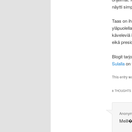
näytti sim
Taas on ih
yläpuolella
käveleviä 
eikä presi
Blogit tar
Sulalla
on 
This entry w
8 THOUGHTS 
Anony
Meill�