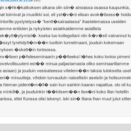
gin s�hk�katkoksen aikana olin siin� ainoassa osassa kaupunkia,
nat toimivat ja musiikki soi, eli yst�v�ni elisan avok�tisess� hoid
intorille pystytetyss� “kentt�sairaalassa” ihastelemassa useiden
kamme entisten ja nykyisten asiakkaidemme asiallista
k�ytt�ytymist�. koska tuo kollegoitani niin ik�v�sti vaivannut k
�ssyt tyrehdytt�m��n tuolloin tunnelmaani, jouduin kokemaan
nyksen �skett�in lontoossa.
inv�lisen p�ihdeseminaarin p��tteeksi l�hes koko lontoo pimeni
olovelvollisuuteni est�� minua paljastamasta oliko seminaarillamme
a asiaan) ja jouduin vesisateessa viitelem��n taksia tuloksetta usei
i� minuutteja. vihdoin turvauduin naisellisiin aseisiin ja hoitsunme
ta hieman pident�m�ll� sain kun sainkin kaaran napattua. olo oli ku
lla minkill�, ja jouduinkin l��kitsem��n itse�ni koko illan hotellin
rissa, ettei flunssa olisi iskenyt. iski sin� iltana ihan muut jutut sitte