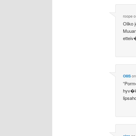
roope
o
Oliko
Muuan 
etteiv
OlliS
o
“Porme
hyv�k
lipsah
olga
o