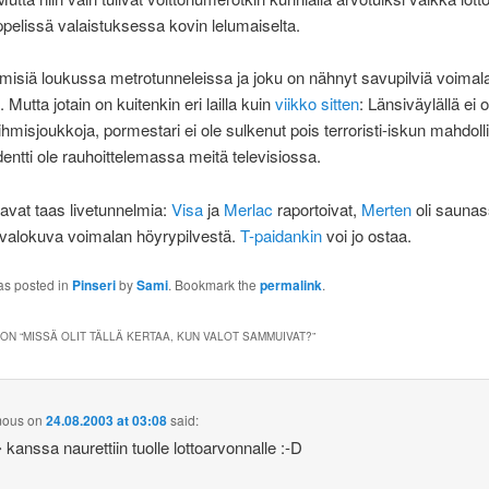
ppelissä valaistuksessa kovin lelumaiselta.
misiä loukussa metrotunneleissa ja joku on nähnyt savupilviä voimal
. Mutta jotain on kuitenkin eri lailla kuin
viikko sitten
: Länsiväylällä ei o
ihmisjoukkoja, pormestari ei ole sulkenut pois terroristi-iskun mahdoll
dentti ole rauhoittelemassa meitä televisiossa.
joavat taas livetunnelmia:
Visa
ja
Merlac
raportoivat,
Merten
oli saunas
valokuva voimalan höyrypilvestä.
T-paidankin
voi jo ostaa.
as posted in
Pinseri
by
Sami
. Bookmark the
permalink
.
ON “
MISSÄ OLIT TÄLLÄ KERTAA, KUN VALOT SAMMUIVAT?
”
mous
on
24.08.2003 at 03:08
said:
 kanssa naurettiin tuolle lottoarvonnalle :-D