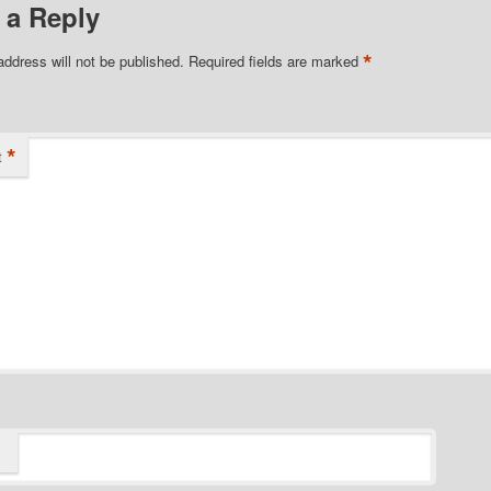
 a Reply
*
address will not be published.
Required fields are marked
*
t