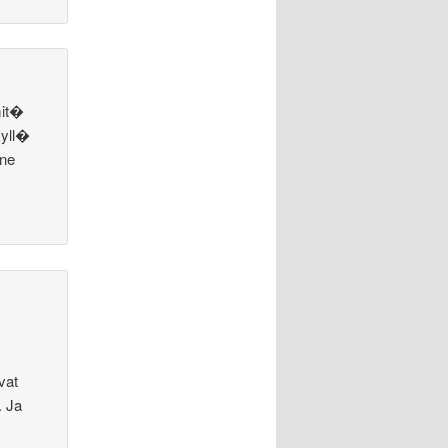
mit�
kyll�
 ne
vat
. Ja