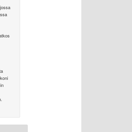
 jossa
ossa
atkos
ta
kkoni
in
n.