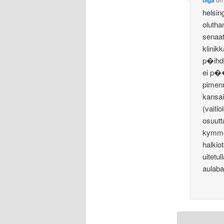
helsin
olutha
senaat
klinik
p�ihde
ei p�
pimen
kansa
(vaiti
osuutt
kymmen
halkio
uitetu
aulabaa