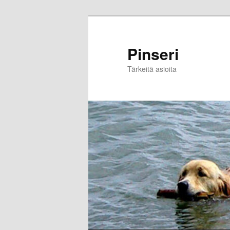
Skip
to
primary
Pinseri
content
Tärkeitä asioita