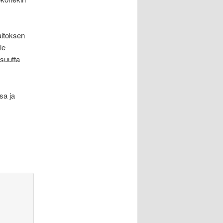
aitoksen
le
isuutta
sa ja