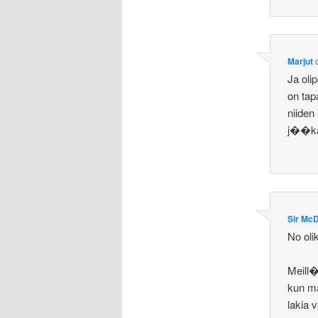
Marjut
Ja oli
on ta
niiden
j��kaa
Sir McD
No oli
Meill�
kun ma
lakia 