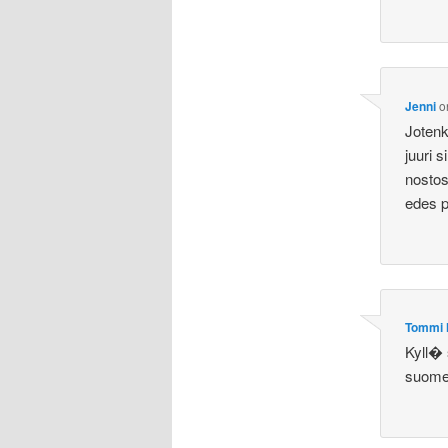
Jenni
o
Jotenk
juuri 
nostosi
edes p
Tommi 
Kyll� 
suomea