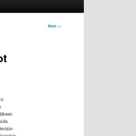
Next
→
ot
ys:
s
jälkeen
ulla
levisio-
tokonekin