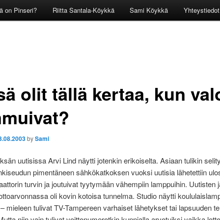
ä on Pinseri?
Riitta Santala-Köykkä
Sami Köykkä
Yhteystiedot
ä olit tällä kertaa, kun val
muivat?
3.08.2003
by
Sami
sän uutisissa Arvi Lind näytti jotenkin erikoiselta. Asiaan tulikin selit
kiseudun pimentäneen sähkökatkoksen vuoksi uutisia lähetettiin ulo
attorin turvin ja joutuivat tyytymään vähempiin lamppuihin. Uutisten 
lottoarvonnassa oli kovin kotoisa tunnelma. Studio näytti koululaislamp
a – mieleen tulivat TV-Tampereen varhaiset lähetykset tai lapsuuden te
Mutta niin vain tulivat voittonumerotkin kunnialla arvotuiksi vaikka lot