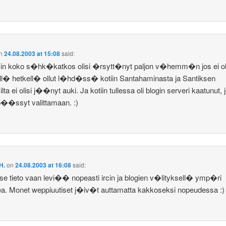
n
24.08.2003 at 15:08
said:
in koko s�hk�katkos olisi �rsytt�nyt paljon v�hemm�n jos ei ol
sill� hetkell� ollut l�hd�ss� kotiin Santahaminasta ja Santiksen
lta ei olisi j��nyt auki. Ja kotiin tullessa oli blogin serveri kaatunut, 
��ssyt valittamaan. :)
H.
on
24.08.2003 at 16:08
said:
se tieto vaan levi�� nopeasti ircin ja blogien v�lityksell� ymp�ri
. Monet weppiuutiset j�iv�t auttamatta kakkoseksi nopeudessa :)