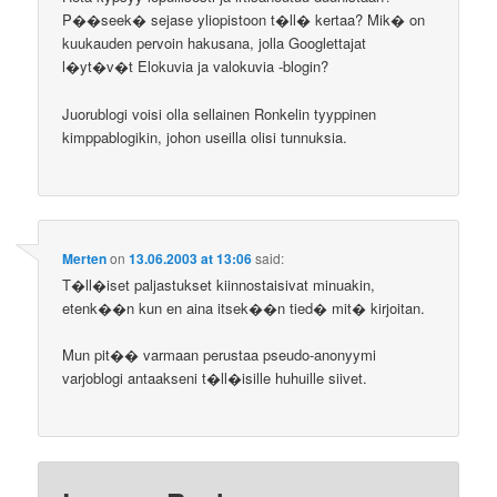
P��seek� sejase yliopistoon t�ll� kertaa? Mik� on
kuukauden pervoin hakusana, jolla Googlettajat
l�yt�v�t Elokuvia ja valokuvia -blogin?
Juorublogi voisi olla sellainen Ronkelin tyyppinen
kimppablogikin, johon useilla olisi tunnuksia.
Merten
on
13.06.2003 at 13:06
said:
T�ll�iset paljastukset kiinnostaisivat minuakin,
etenk��n kun en aina itsek��n tied� mit� kirjoitan.
Mun pit�� varmaan perustaa pseudo-anonyymi
varjoblogi antaakseni t�ll�isille huhuille siivet.