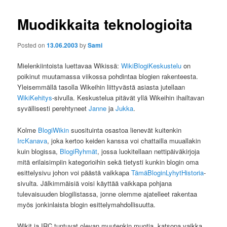
Muodikkaita teknologioita
Posted on
13.06.2003
by
Sami
Mielenkiintoista luettavaa Wikissä:
WikiBlogiKeskustelu
on
poikinut muutamassa viikossa pohdintaa blogien rakenteesta.
Yleisemmällä tasolla Wikeihin liittyvästä asiasta jutellaan
WikiKehitys
-sivulla. Keskustelua pitävät yllä Wikeihin ihailtavan
syvällisesti perehtyneet
Janne
ja
Jukka
.
Kolme
BlogiWikin
suosituinta osastoa lienevät kuitenkin
IrcKanava
, joka kertoo keiden kanssa voi chattailla muuallakin
kuin blogissa,
BlogiRyhmät
, jossa luokitellaan nettipäiväkirjoja
mitä erilaisimpiin kategorioihin sekä tietysti kunkin blogin oma
esittelysivu johon voi päästä vaikkapa
TämäBloginLyhytHistoria
-
sivulta. Jälkimmäisiä voisi käyttää vaikkapa pohjana
tulevaisuuden blogilistassa, jonne olemme ajatelleet rakentaa
myös jonkinlaista blogin esittelymahdollisuutta.
Wikit ja IRC tuntuvat olevan muutenkin muotia, katsopa vaikka