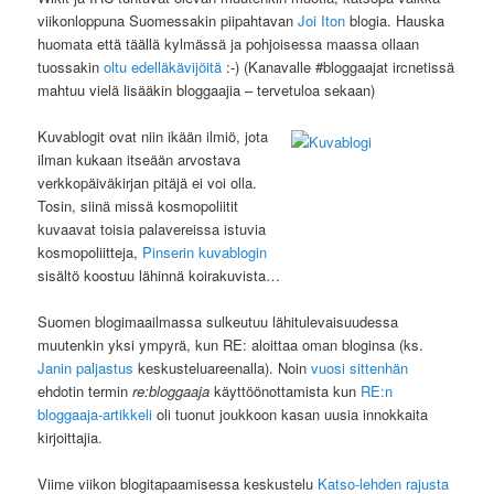
viikonloppuna Suomessakin piipahtavan
Joi Iton
blogia. Hauska
huomata että täällä kylmässä ja pohjoisessa maassa ollaan
tuossakin
oltu edelläkävijöitä
:-) (Kanavalle #bloggaajat ircnetissä
mahtuu vielä lisääkin bloggaajia – tervetuloa sekaan)
Kuvablogit ovat niin ikään ilmiö, jota
ilman kukaan itseään arvostava
verkkopäiväkirjan pitäjä ei voi olla.
Tosin, siinä missä kosmopoliitit
kuvaavat toisia palavereissa istuvia
kosmopoliitteja,
Pinserin kuvablogin
sisältö koostuu lähinnä koirakuvista…
Suomen blogimaailmassa sulkeutuu lähitulevaisuudessa
muutenkin yksi ympyrä, kun RE: aloittaa oman bloginsa (ks.
Janin paljastus
keskusteluareenalla). Noin
vuosi sittenhän
ehdotin termin
re:bloggaaja
käyttöönottamista kun
RE:n
bloggaaja-artikkeli
oli tuonut joukkoon kasan uusia innokkaita
kirjoittajia.
Viime viikon blogitapaamisessa keskustelu
Katso-lehden rajusta