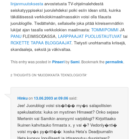
linjanmuutoksesta
arvostetusta TV-ohjelmalehdestä
seiskatyyppiseksi juorulehdeksi poiki esiin idean siitä, kuinka
täkäläisessä verkkolokimaailmassakin voisi olla tilausta
juorublogille. Tiedättehän, sellaiselle joka pitää kiireisemmätkin
lukijat ajan tasalla verkkolokien maailmasta:
TOMMIPOMMI
JA
PANU
FLEIMISODASSA,
LARPPAAJAT PUOLUSTAUTUVAT
tai
ROXETTE TAPAA BLOGGAAJAT
. Tietysti unohtamatta kriisejä,
skandaaleja, seksiä ja väkivaltaa.
This entry was posted in
Pinseri
by
Sami
. Bookmark the
permalink
.
2 THOUGHTS ON “
MUODIKKAITA TEKNOLOGIOITA
”
Hinku
on
13.06.2003 at 09:06
said:
Jee! Juorublogi voisi sis�lt�� my�s salapoliisien
spekulaatiota: kuka on mystinen Himawat? Onko sejase
Mertenin vai Samikin anonyymi varjoblogi? Kirjoittaako
Ikuinen kahvitauko firmasta x, y vai �? Vedonly�nti�
voisi my�s py�ritt��: koska Heta’s Deadjournalin
Heta kypsyy lopullisesti ja irtisanoutuu duunistaan?