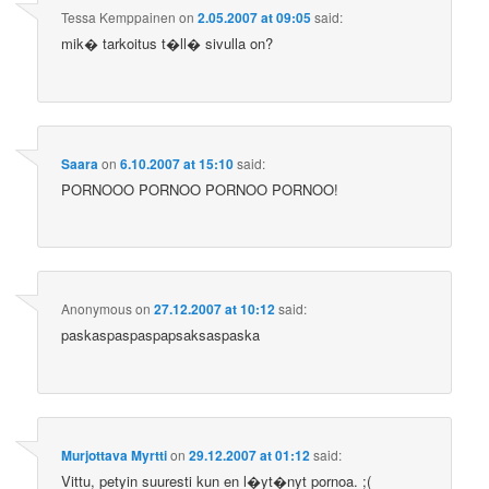
Tessa Kemppainen
on
2.05.2007 at 09:05
said:
mik� tarkoitus t�ll� sivulla on?
Saara
on
6.10.2007 at 15:10
said:
PORNOOO PORNOO PORNOO PORNOO!
Anonymous
on
27.12.2007 at 10:12
said:
paskaspaspaspapsaksaspaska
Murjottava Myrtti
on
29.12.2007 at 01:12
said:
Vittu, petyin suuresti kun en l�yt�nyt pornoa. ;(