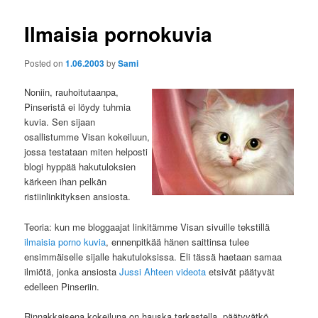
Ilmaisia pornokuvia
Posted on
1.06.2003
by
Sami
Noniin, rauhoitutaanpa,
Pinseristä ei löydy tuhmia
kuvia. Sen sijaan
osallistumme Visan kokeiluun,
jossa testataan miten helposti
blogi hyppää hakutuloksien
kärkeen ihan pelkän
ristiinlinkityksen ansiosta.
Teoria: kun me bloggaajat linkitämme Visan sivuille tekstillä
ilmaisia porno kuvia
, ennenpitkää hänen saittinsa tulee
ensimmäiselle sijalle hakutuloksissa. Eli tässä haetaan samaa
ilmiötä, jonka ansiosta
Jussi Ahteen videota
etsivät päätyvät
edelleen Pinseriin.
Rinnakkaisena kokeiluna on hauska tarkastella, päätyvätkö