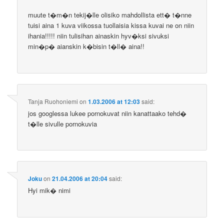
muute t�m�n tekij�lle olisiko mahdollista ett� t�nne
tuisi aina 1 kuva viikossa tuollaisia kissa kuvai ne on niin
ihania!!!!! niin tulisihan ainaskin hyv�ksi sivuksi
min�p� aianskin k�bisin t�ll� aina!!
Tanja Ruohoniemi
on
1.03.2006 at 12:03
said:
jos googlessa lukee pornokuvat niin kanattaako tehd�
t�lle sivulle pornokuvia
Joku
on
21.04.2006 at 20:04
said:
Hyi mik� nimi