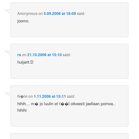
Anonymous
on
5.09.2006 at 18:09
said:
joomo.
rs
on
21.10.2006 at 15:10
said:
huijarit:D
N�lvi
on
1.11.2006 at 15:11
said:
hihih… m� jo luulin et t��l oikeesti jaellaan pornoa..
hihihi