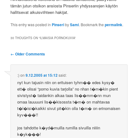
tämän jutun otsikon ansiosta Pinseriin yhdyssanojen käytön
hallitsevat aikuisviihteen hakijat.
This entry was posted in
Pinseri
by
Sami
. Bookmark the
permalink
.
30 THOUGHTS ON “
ILMAISIA PORNOKUVIA
”
Comment
← Older Comments
navigation
:)
on
9.12.2005 at 15:12
said:
nyt kun tajusin niin on erituisen tyhm�� edes kysy�
ett� olisai “porno kuvia tarjolla” no nhan t�m�kin pient
sivistyst� taidankin alkaa taas lis��mm�nn mun
omaa lauuuuni lis��kisossta t�m� on mahtavaa
t�l�isi�kaikki sivut pit�kin olla t�m� on erinomaisen
kyv���!!
jos tahdotte k�yd�muilla rumilla sivuilla niiiin
k�yk���!