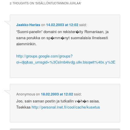
2 THOUGHTS ON “
SISÄLLÖNTUOTANNON JUHLAA
”
Jaakko Harlas
on
14.02.2003 at 12:02
said:
“Suomi-panelin” domaini on rekister�ity Romaniaan, ja
sama porukka on sp�mm�nyt suomalaisia ilmeisesti
aiemminkin.
http://groups.google.com/groups?
oi=djq&as_umsgid=%3Cslrnb4ivdg.u9v.bisqwit%40x.y%3E
Anonymous
on
18.02.2003 at 12:02
said:
Joo, sain saman postin ja tutkailin v�h�n asiaa.
Tsekkaa
http://personal.inet.fi/cool/cache/kusetus