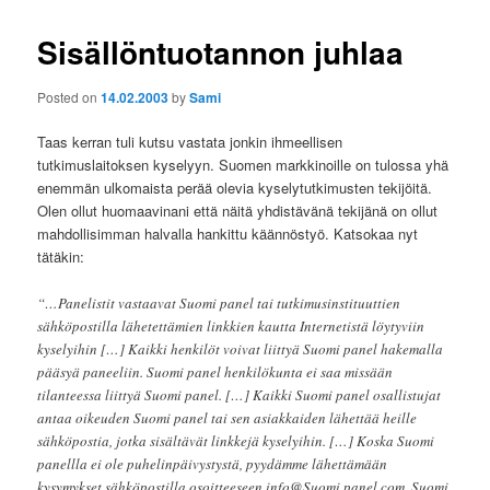
Sisällöntuotannon juhlaa
Posted on
14.02.2003
by
Sami
Taas kerran tuli kutsu vastata jonkin ihmeellisen
tutkimuslaitoksen kyselyyn. Suomen markkinoille on tulossa yhä
enemmän ulkomaista perää olevia kyselytutkimusten tekijöitä.
Olen ollut huomaavinani että näitä yhdistävänä tekijänä on ollut
mahdollisimman halvalla hankittu käännöstyö. Katsokaa nyt
tätäkin:
“…Panelistit vastaavat Suomi panel tai tutkimusinstituuttien
sähköpostilla lähetettämien linkkien kautta Internetistä löytyviin
kyselyihin […] Kaikki henkilöt voivat liittyä Suomi panel hakemalla
pääsyä paneeliin. Suomi panel henkilökunta ei saa missään
tilanteessa liittyä Suomi panel. […] Kaikki Suomi panel osallistujat
antaa oikeuden Suomi panel tai sen asiakkaiden lähettää heille
sähköpostia, jotka sisältävät linkkejä kyselyihin. […] Koska Suomi
panellla ei ole puhelinpäivystystä, pyydämme lähettämään
kysymykset sähköpostilla osoitteeseen info@Suomi panel.com. Suomi