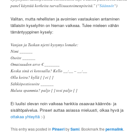
panel käyttää korkeita turvallisuustoimenpiteitä.” (“
Säännöt
“)
Valitan, mutta rehellisten ja avoimien vastauksien antaminen
tällaisiin kyselyihin on hieman vaikeaa. Tulee mieleen vähän
tämäntyyppinen kysely:
Vanjan ja Tuskan njetti kysymys lomake:
Nimi ______
Osoite ______
Omaisuuden arvo € _______
Koska sinä ei kotosalla? Kello __:__ – __:__
Olla koira? kyllä [ ] ei [ ]
Sähköpostiosoite ______
Haluta spammia? paljo [ ] tosi paljo [ ]
Ei luulisi olevan noin vaikeaa hankkia
osaavaa
käännös- ja
sisältöpalvelua. Pinseri auttaa asiassa mieluusti, olkaa hyvä ja
ottakaa yhteyttä
:-)
This entry was posted in
Pinseri
by
Sami
. Bookmark the
permalink
.