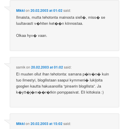
Mikki
on
20.02.2003 at 01:02
said:
Ilmaista, mutta tehotonta mainosta siell�, miss� se
luultavasti v�hiten ket��n kiinnostaa.
Olkaa hyv� vaan.
samik
on
20.02.2003 at 01:02
said:
Ei muuten ollut ihan tehotonta: samana p�iv�n� kuin
tuo ilmestyi, blogilistaan saapui kymmeni� lukijoita
googlen kautta hakusanoilla “pinserin blogilista”. Ja
k�ytt�j�m��r�tkin pomppasivat. Eli kiitoksia :)
Mikki
on
20.02.2003 at 15:02
said: