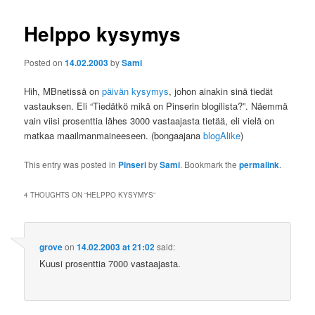
Helppo kysymys
Posted on
14.02.2003
by
Sami
Hih, MBnetissä on
päivän kysymys
, johon ainakin sinä tiedät
vastauksen. Eli “Tiedätkö mikä on Pinserin blogilista?”. Näemmä
vain viisi prosenttia lähes 3000 vastaajasta tietää, eli vielä on
matkaa maailmanmaineeseen. (bongaajana
blogAlike
)
This entry was posted in
Pinseri
by
Sami
. Bookmark the
permalink
.
4 THOUGHTS ON “
HELPPO KYSYMYS
”
grove
on
14.02.2003 at 21:02
said:
Kuusi prosenttia 7000 vastaajasta.