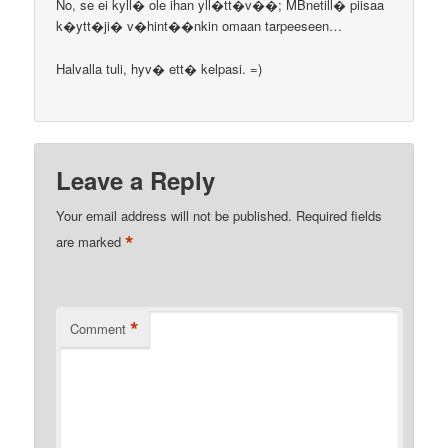
No, se ei kyll� ole ihan yll�tt�v��; MBnetill� piisaa
k�ytt�ji� v�hint��nkin omaan tarpeeseen…
Halvalla tuli, hyv� ett� kelpasi. =)
Leave a Reply
Your email address will not be published.
Required fields
*
are marked
*
Comment