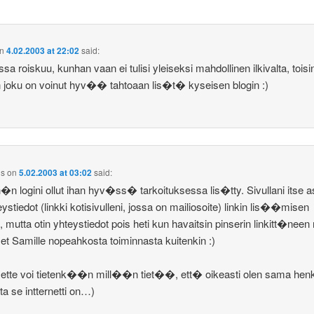
n
4.02.2003 at 22:02
said:
ssa roiskuu, kunhan vaan ei tulisi yleiseksi mahdollinen ilkivalta, tois
 joku on voinut hyv�� tahtoaan lis�t� kyseisen blogin :)
us
on
5.02.2003 at 03:02
said:
n logini ollut ihan hyv�ss� tarkoituksessa lis�tty. Sivullani itse 
teystiedot (linkki kotisivulleni, jossa on mailiosoite) linkin lis��misen
, mutta otin yhteystiedot pois heti kun havaitsin pinserin linkitt�neen
set Samille nopeahkosta toiminnasta kuitenkin :)
 ette voi tietenk��n mill��n tiet��, ett� oikeasti olen sama hen
sta se intternetti on…)