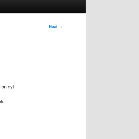
Next
→
i on nyt
lut