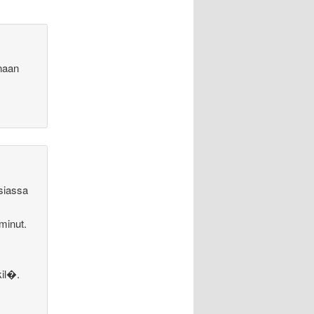
inaan
asiassa
 minut.
kil�.