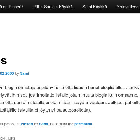
ä on Pinseri?
Riitta Santala-Köykkä
Sami Köykkä
Yhteystiedot
s
.02.2003
by
Sami
blogin omistaja ei pitänyt siitä että lisäsin hänet blogilistalle… Linkk
Hyvät ihmiset, jos ilmoitatte listalle jotain muuta blogia kuin omaanne,
a että sen omistajalla ei ole mitään lisäystä vastaan. Julkiset pahoitte
pitäjälle (sivuilta ei löytynyt palauteosoitetta).
as posted in
Pinseri
by
Sami
. Bookmark the
permalink
.
ON “
HUPS
”