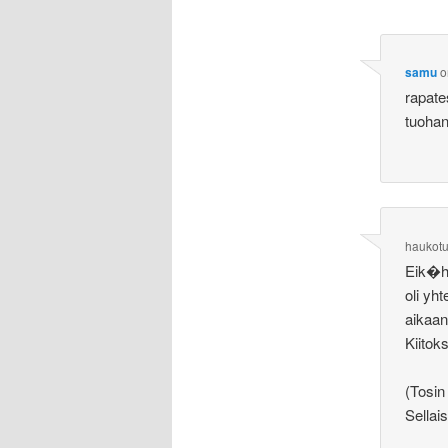
samu
o
rapate
tuohan
haukot
Eik�h�
oli yh
aikaan
Kiitok
(Tosin
Sellai