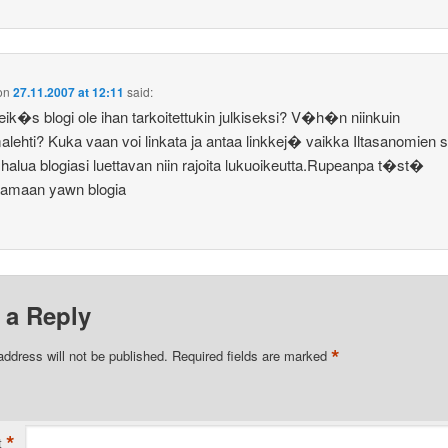
on
27.11.2007 at 12:11
said:
eik�s blogi ole ihan tarkoitettukin julkiseksi? V�h�n niinkuin
lehti? Kuka vaan voi linkata ja antaa linkkej� vaikka Iltasanomien si
 halua blogiasi luettavan niin rajoita lukuoikeutta.Rupeanpa t�st�
aamaan yawn blogia
 a Reply
*
address will not be published.
Required fields are marked
*
t