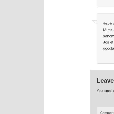
�ss�
Mutta 
sanoma
Jos et
googl
Leave
Your email 
Commen