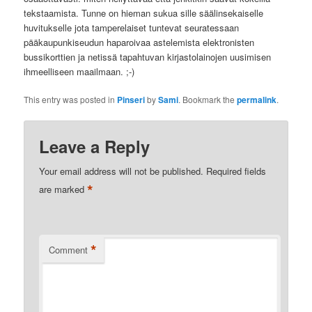
tekstaamista. Tunne on hieman sukua sille säälinsekaiselle
huvitukselle jota tamperelaiset tuntevat seuratessaan
pääkaupunkiseudun haparoivaa astelemista elektronisten
bussikorttien ja netissä tapahtuvan kirjastolainojen uusimisen
ihmeelliseen maailmaan. ;-)
This entry was posted in
Pinseri
by
Sami
. Bookmark the
permalink
.
Leave a Reply
Your email address will not be published.
Required fields
*
are marked
*
Comment