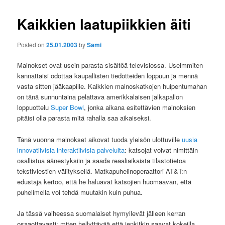
Kaikkien laatupiikkien äiti
Posted on
25.01.2003
by
Sami
Mainokset ovat usein parasta sisältöä televisiossa. Useimmiten
kannattaisi odottaa kaupallisten tiedotteiden loppuun ja mennä
vasta sitten jääkaapille. Kaikkien mainoskatkojen huipentumahan
on tänä sunnuntaina pelattava amerikkalaisen jalkapallon
loppuottelu
Super Bowl
, jonka aikana esitettävien mainoksien
pitäisi olla parasta mitä rahalla saa aikaiseksi.
Tänä vuonna mainokset aikovat tuoda yleisön ulottuville
uusia
innovatiivisia interaktiivisia palveluita
: katsojat voivat nimittäin
osallistua äänestyksiin ja saada reaaliaikaista tilastotietoa
tekstiviestien välityksellä. Matkapuhelinoperaattori AT&T:n
edustaja kertoo, että he haluavat katsojien huomaavan, että
puhelimella voi tehdä muutakin kuin puhua.
Ja tässä vaiheessa suomalaiset hymyilevät jälleen kerran
osaaottavasti: miten hellyttävää että jenkitkin saavat kokeilla