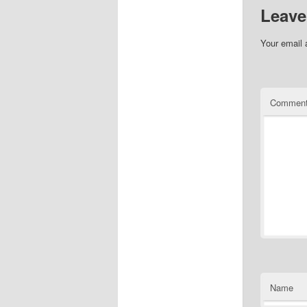
Leave
Your email 
Commen
Name