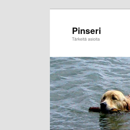
Skip
to
primary
Pinseri
content
Tärkeitä asioita