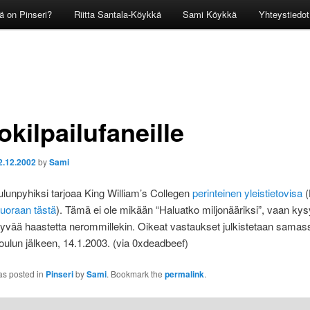
ä on Pinseri?
Riitta Santala-Köykkä
Sami Köykkä
Yhteystiedot
okilpailufaneille
2.12.2002
by
Sami
lunpyhiksi tarjoaa King William’s Collegen
perinteinen yleistietovisa
(
uoraan tästä
). Tämä ei ole mikään “Haluatko miljonääriksi”, vaan k
hyvää haastetta nerommillekin. Oikeat vastaukset julkistetaan samas
oulun jälkeen, 14.1.2003. (via 0xdeadbeef)
as posted in
Pinseri
by
Sami
. Bookmark the
permalink
.