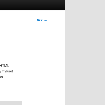
Next
→
HTML-
ysymykset
sa