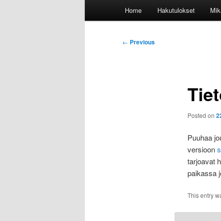
Main
Home
Hakutulokset
Mik
menu
Post
←
Previous
navigation
Tiet
Posted on
2
Puuhaa jou
versioon
s
tarjoavat 
paikassa j
This entry w