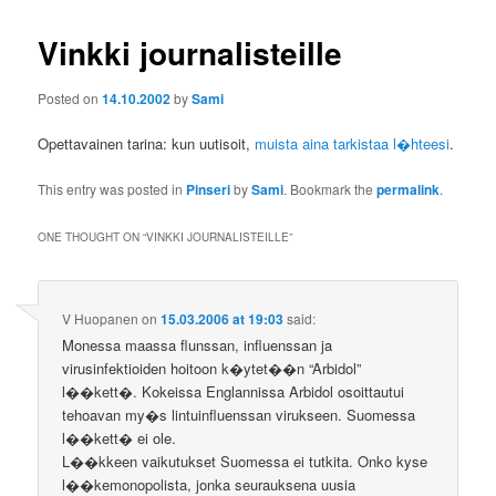
Vinkki journalisteille
Posted on
14.10.2002
by
Sami
Opettavainen tarina: kun uutisoit,
muista aina tarkistaa l�hteesi
.
This entry was posted in
Pinseri
by
Sami
. Bookmark the
permalink
.
ONE THOUGHT ON “
VINKKI JOURNALISTEILLE
”
V Huopanen
on
15.03.2006 at 19:03
said:
Monessa maassa flunssan, influenssan ja
virusinfektioiden hoitoon k�ytet��n “Arbidol”
l��kett�. Kokeissa Englannissa Arbidol osoittautui
tehoavan my�s lintuinfluenssan virukseen. Suomessa
l��kett� ei ole.
L��kkeen vaikutukset Suomessa ei tutkita. Onko kyse
l��kemonopolista, jonka seurauksena uusia