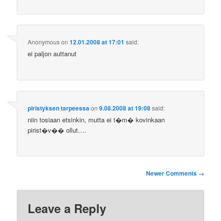
Anonymous
on
12.01.2008 at 17:01
said:
ei paljon auttanut
piristyksen tarpeessa
on
9.08.2008 at 19:08
said:
niin tosiaan etsinkin, mutta ei t�m� kovinkaan
pirist�v�� ollut….
Comment
Newer Comments →
navigation
Leave a Reply