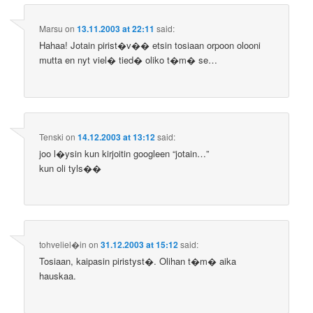
Marsu
on
13.11.2003 at 22:11
said:
Hahaa! Jotain pirist�v�� etsin tosiaan orpoon olooni
mutta en nyt viel� tied� oliko t�m� se…
Tenski
on
14.12.2003 at 13:12
said:
joo l�ysin kun kirjoitin googleen “jotain…”
kun oli tyls��
tohveliel�in
on
31.12.2003 at 15:12
said:
Tosiaan, kaipasin piristyst�. Olihan t�m� aika
hauskaa.