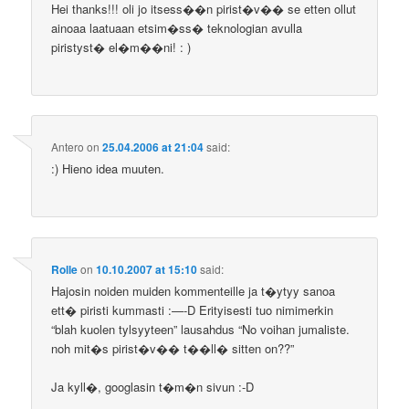
Hei thanks!!! oli jo itsess��n pirist�v�� se etten ollut
ainoaa laatuaan etsim�ss� teknologian avulla
piristyst� el�m��ni! : )
Antero
on
25.04.2006 at 21:04
said:
:) Hieno idea muuten.
Rolle
on
10.10.2007 at 15:10
said:
Hajosin noiden muiden kommenteille ja t�ytyy sanoa
ett� piristi kummasti :—-D Erityisesti tuo nimimerkin
“blah kuolen tylsyyteen” lausahdus “No voihan jumaliste.
noh mit�s pirist�v�� t��ll� sitten on??”
Ja kyll�, googlasin t�m�n sivun :-D