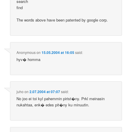
search
find
The words above have been patented by google corp.
Anonymous
on
15.05.2004 at 16:05
said:
hyv� homma
juho
on
2.07.2004 at 07:07
said:
No joo ei toi kyl pahemmin pirist�ny. Prkl meinasin
nukahtaa, enk� edes pit�ny ku minuutin.