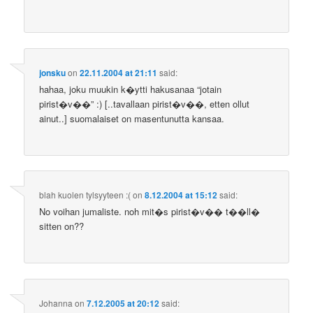
jonsku
on
22.11.2004 at 21:11
said:
hahaa, joku muukin k�ytti hakusanaa “jotain
pirist�v��” :) [..tavallaan pirist�v��, etten ollut
ainut..] suomalaiset on masentunutta kansaa.
blah kuolen tylsyyteen :(
on
8.12.2004 at 15:12
said:
No voihan jumaliste. noh mit�s pirist�v�� t��ll�
sitten on??
Johanna
on
7.12.2005 at 20:12
said: