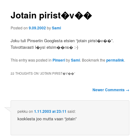
Jotain pirist�v��
Posted on
9.09.2002
by
Sami
Joku tuli Pinseriin Googlesta etsien “jotain pirist�v��”.
Toivottavasti l�ysi etsim��ns� :-)
This entry was posted in
Pinseri
by
Sami
. Bookmark the
permalink
.
22 THOUGHTS ON “
JOTAIN PIRIST�V��
”
Comment
Newer Comments →
navigation
pekku
on
1.11.2003 at 23:11
said:
kooklesta joo mutta vaan “jotain”