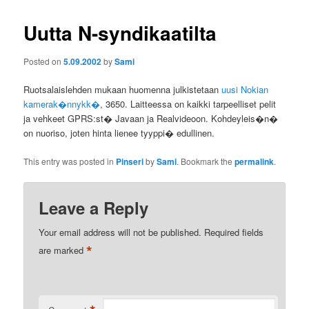
Uutta N-syndikaatilta
Posted on
5.09.2002
by
Sami
Ruotsalaislehden mukaan huomenna julkistetaan
uusi Nokian
kamerak�nnykk�
, 3650. Laitteessa on kaikki tarpeelliset pelit
ja vehkeet GPRS:st� Javaan ja Realvideoon. Kohdeyleis�n�
on nuoriso, joten hinta lienee tyyppi� edullinen.
This entry was posted in
Pinseri
by
Sami
. Bookmark the
permalink
.
Leave a Reply
Your email address will not be published.
Required fields
*
are marked