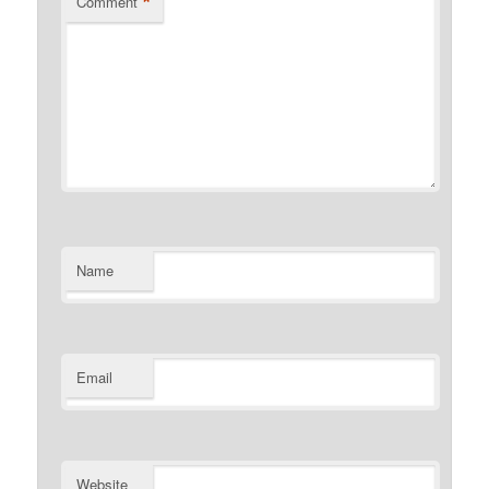
*
Comment
Name
Email
Website