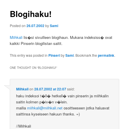
Blogihaku!
Posted on
26.07.2002
by
Sami
Miihkali
lis�si sivuilleen blogihaun. Mukana indeksiss� ovat
kaikki Pinserin blogilistan saitit.
This entry was posted in
Pinseri
by
Sami
. Bookmark the
permalink
.
ONE THOUGHT ON “
BLOGIHAKU!
”
Miihkali
on
28.07.2002 at 22:07
said:
haku indeksoi t�ll� hetkell� vain pinserin ja miihkalin
saitin kolmen p�iv�n v�lein.
mailia
miihkali@miihkali.net
osoitteeseen jotka haluavat
saittinsa kyseiseen hakuun thanks. =)
//Miihkali