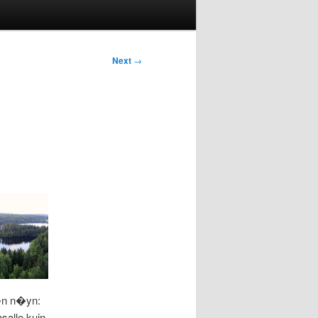
Next
→
�n n�yn:
salle kuin