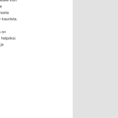
e
hosta
� kaunista.
n on
 helpoksi.
ja