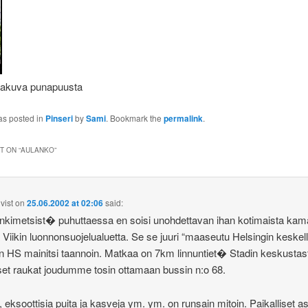
akuva punapuusta
as posted in
Pinseri
by
Sami
. Bookmark the
permalink
.
 ON “
AULANKO
”
vist
on
25.06.2002 at 02:06
said:
kimetsist� puhuttaessa en soisi unohdettavan ihan kotimaista ka
 Viikin luonnonsuojelualuetta. Se se juuri “maaseutu Helsingin keske
in HS mainitsi taannoin. Matkaa on 7km linnuntiet� Stadin keskustas
set raukat joudumme tosin ottamaan bussin n:o 68.
a, eksoottisia puita ja kasveja ym. ym. on runsain mitoin. Paikalliset as