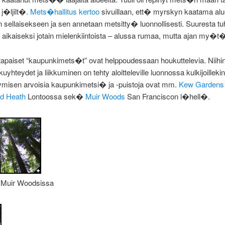
j�ljilt�.
Mets�hallitus kertoo
sivuillaan, ett� myrskyn kaatama alu
ellaisekseen ja sen annetaan metsitty� luonnollisesti. Suuresta tu
la aikaiseksi jotain mielenkiintoista – alussa rumaa, mutta ajan my�t
apaiset “kaupunkimets�t” ovat helppoudessaan houkuttelevia. Niihi
uyhteydet ja liikkuminen on tehty aloitteleville luonnossa kulkijoillekin
misen arvoisia kaupunkimetsi� ja -puistoja ovat mm.
Kew Gardens
d Heath
Lontoossa sek�
Muir Woods
San Franciscon l�hell�.
 Muir Woodsissa