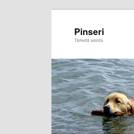
Skip
to
primary
Pinseri
content
Tärkeitä asioita