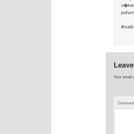
n�kev�
puhuma
#matti
Leave
Your email 
Commen