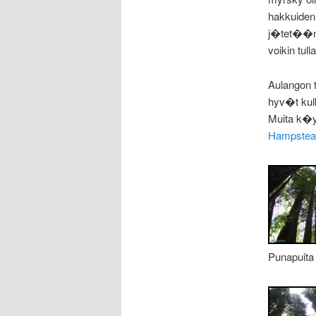
hakkuiden 
j�tet��n s
voikin tul
Aulangon t
hyv�t kulk
Muita k�y
Hampstea
Punapuita