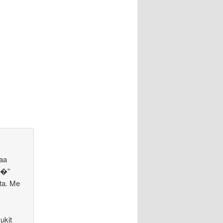
maa
ll�”
ta. Me
ukit