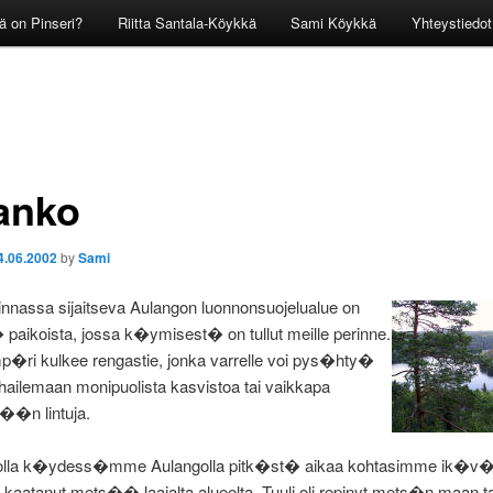
ä on Pinseri?
Riitta Santala-Köykkä
Sami Köykkä
Yhteystiedot
anko
4.06.2002
by
Sami
nassa sijaitseva Aulangon luonnonsuojelualue on
� paikoista, jossa k�ymisest� on tullut meille perinne.
p�ri kulkee rengastie, jonka varrelle voi pys�hty�
, ihailemaan monipuolista kasvistoa tai vaikkapa
�n lintuja.
kolla k�ydess�mme Aulangolla pitk�st� aikaa kohtasimme ik�v
 kaatanut mets�� laajalta alueelta. Tuuli oli repinyt mets�n maan ta