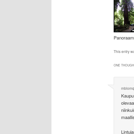
Panoraam
This entry w
ONE THOUGHT
mblomq
Kaupun
olevaa
niinku
maalli
Lintuj