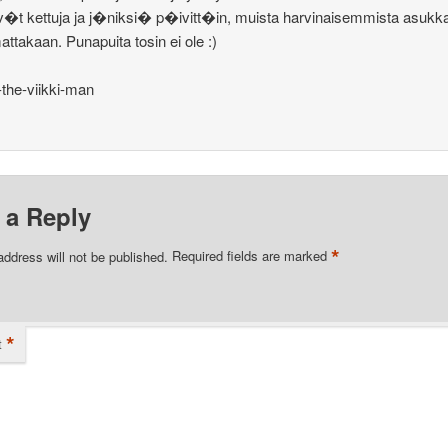
t kettuja ja j�niksi� p�ivitt�in, muista harvinaisemmista asukka
ttakaan. Punapuita tosin ei ole :)
-the-viikki-man
 a Reply
*
address will not be published.
Required fields are marked
*
t