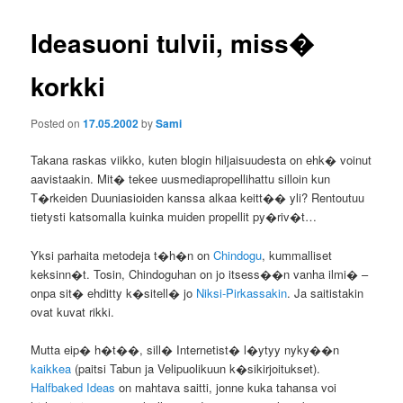
Ideasuoni tulvii, miss�
korkki
Posted on
17.05.2002
by
Sami
Takana raskas viikko, kuten blogin hiljaisuudesta on ehk� voinut
aavistaakin. Mit� tekee uusmediapropellihattu silloin kun
T�rkeiden Duuniasioiden kanssa alkaa keitt�� yli? Rentoutuu
tietysti katsomalla kuinka muiden propellit py�riv�t…
Yksi parhaita metodeja t�h�n on
Chindogu
, kummalliset
keksinn�t. Tosin, Chindoguhan on jo itsess��n vanha ilmi� –
onpa sit� ehditty k�sitell� jo
Niksi-Pirkassakin
. Ja saitistakin
ovat kuvat rikki.
Mutta eip� h�t��, sill� Internetist� l�ytyy nyky��n
kaikkea
(paitsi Tabun ja Velipuolikuun k�sikirjoitukset).
Halfbaked Ideas
on mahtava saitti, jonne kuka tahansa voi