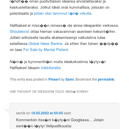
l�hett�� oman puolivillaisen ideansa arvosteltavaksi ja
keskusteltavaksi. Jotkut ideat ovat kummallisia, joissain on
potentiaalia ja
joitain olisi tarvinnut t�ll� viikolla
.
Halfbaked ei miss��n nimess� ole ainoa ideapankki verkossa.
Shouldexist
ottaa hieman vakavamman asenteen keksint�ihin.
Jollain erikoisella tavalla akateemisempi vaikutelma tulee
selaillessa
Global Ideas Bankia
. Ja sitten ihan toinen ��rip��
on taas
For Sale by Mental Patient
.
N�m� ja kymmenitt�in muita ideakokoelmia l�ytyv�t
Halfbaked Ideasin
linkkilistalta
.
This entry was posted in
Pinseri
by
Sami
. Bookmark the
permalink
.
ONE THOUGHT ON “
IDEASUONI TULVII, MISS� KORKKI
”
samik
on
18.05.2002 at 04:05
said:
Kommentoin itse�ni k�yty�ni Googlessa… Jotain
sent��n l�ytyi Velipuolikuusta: