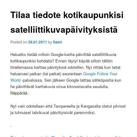
Tilaa tiedote kotikaupunkisi
satelliittikuvapäivityksistä
Posted on
28.01.2011
by
Sami
Haluatko tietää milloin Google-kartta päivittää satelliittikuvia
kotikaupunkisi kohdalta? Ennen täytyi käydä silloin tällöin
tiirailemassa karttaa päivityksiä odotellen. Nyt riittää kun laitat
haluamasi paikan (tai paikat) seurantaan
Google Follow Your
World
-palvelussa. Sen jälkeen Google laittaa sähköpostia kun
he päivittävät karttakuvia sinua kiinnostavalta seudulta.
Näppärää.
Nyt vain odotellaan että Tampereelta ja Kangasalta otetut pilviset
ja tuhnuiset talvikuvat päivittyisivät paremmiksi.
.