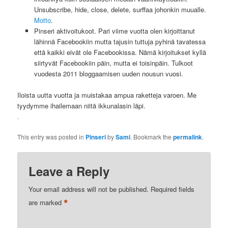
Unsubscribe, hide, close, delete, surffaa johonkin muualle.
Motto
.
Pinseri aktivoitukoot. Pari viime vuotta olen kirjoittanut
lähinnä Facebookiin mutta tajusin tuttuja pyhinä tavatessa
että kaikki eivät ole Facebookissa. Nämä kirjoitukset kyllä
siirtyvät Facebookiin päin, mutta ei toisinpäin. Tulkoot
vuodesta 2011 bloggaamisen uuden nousun vuosi.
Iloista uutta vuotta ja muistakaa ampua raketteja varoen. Me
tyydymme ihailemaan niitä ikkunalasin läpi.
.
This entry was posted in
Pinseri
by
Sami
. Bookmark the
permalink
.
Leave a Reply
Your email address will not be published.
Required fields
*
are marked