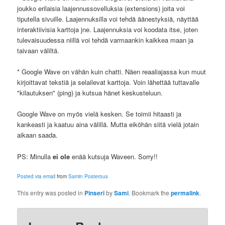
joukko erilaisia laajennussovelluksia (extensions) joita voi
tiputella sivuille. Laajennuksilla voi tehdä äänestyksiä, näyttää
interaktiivisia karttoja jne. Laajennuksia voi koodata itse, joten
tulevaisuudessa niillä voi tehdä varmaankin kaikkea maan ja
taivaan väliltä.
* Google Wave on vähän kuin chatti. Näen reaaliajassa kun muut
kirjoittavat tekstiä ja selailevat karttoja. Voin lähettää tuttavalle
"kilautuksen" (ping) ja kutsua hänet keskusteluun.
Google Wave on myös vielä kesken. Se toimii hitaasti ja
kankeasti ja kaatuu aina välillä. Mutta eiköhän siitä vielä jotain
aikaan saada.
PS: Minulla
ei ole
enää kutsuja Waveen. Sorry!!
Posted via email
from
Samin Posterous
This entry was posted in
Pinseri
by
Sami
. Bookmark the
permalink
.