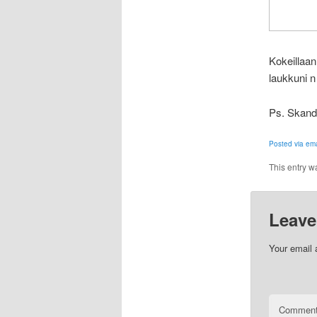
Kokeillaa
laukkuni n
Ps. Skandit
Posted via ema
This entry w
Leave
Your email 
Commen