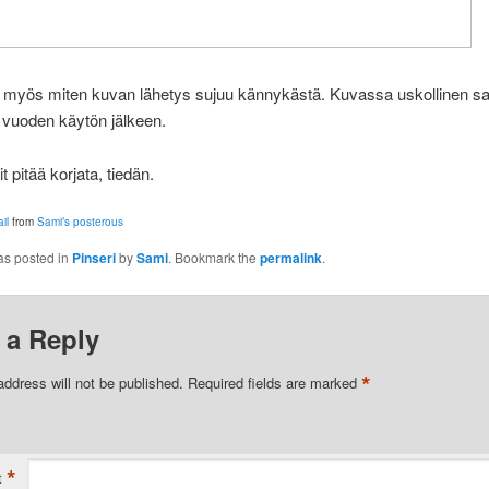
n myös miten kuvan lähetys sujuu kännykästä. Kuvassa uskollinen s
 vuoden käytön jälkeen.
 pitää korjata, tiedän.
il
from
Sami’s posterous
as posted in
Pinseri
by
Sami
. Bookmark the
permalink
.
 a Reply
*
address will not be published.
Required fields are marked
*
t