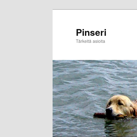
Skip
to
primary
Pinseri
content
Tärkeitä asioita