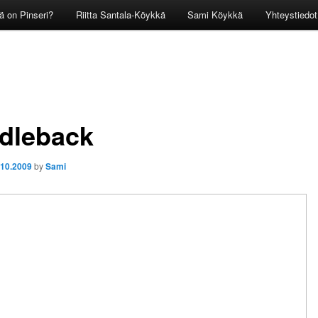
ä on Pinseri?
Riitta Santala-Köykkä
Sami Köykkä
Yhteystiedot
dleback
.10.2009
by
Sami