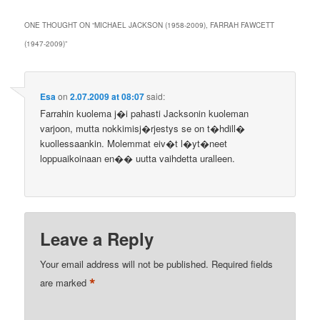
ONE THOUGHT ON “
MICHAEL JACKSON (1958-2009), FARRAH FAWCETT
(1947-2009)
”
Esa
on
2.07.2009 at 08:07
said:
Farrahin kuolema j�i pahasti Jacksonin kuoleman
varjoon, mutta nokkimisj�rjestys se on t�hdill�
kuollessaankin. Molemmat eiv�t l�yt�neet
loppuaikoinaan en�� uutta vaihdetta uralleen.
Leave a Reply
Your email address will not be published.
Required fields
*
are marked