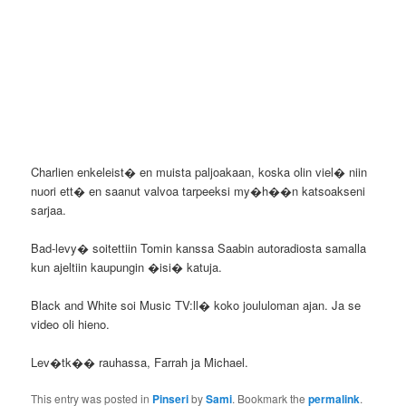
Charlien enkeleist� en muista paljoakaan, koska olin viel� niin
nuori ett� en saanut valvoa tarpeeksi my�h��n katsoakseni
sarjaa.
Bad-levy� soitettiin Tomin kanssa Saabin autoradiosta samalla
kun ajeltiin kaupungin �isi� katuja.
Black and White soi Music TV:ll� koko joululoman ajan. Ja se
video oli hieno.
Lev�tk�� rauhassa, Farrah ja Michael.
This entry was posted in
Pinseri
by
Sami
. Bookmark the
permalink
.