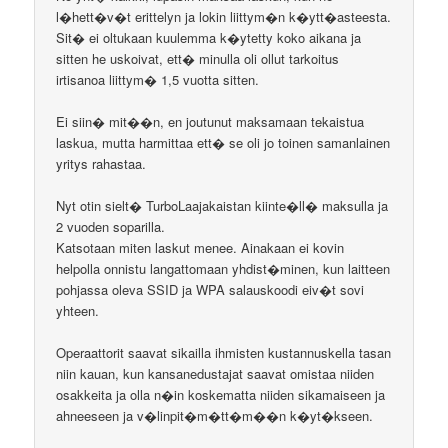
l�hett�v�t erittelyn ja lokin liittym�n k�ytt�asteesta.
Sit� ei oltukaan kuulemma k�ytetty koko aikana ja
sitten he uskoivat, ett� minulla oli ollut tarkoitus
irtisanoa liittym� 1,5 vuotta sitten.
Ei siin� mit��n, en joutunut maksamaan tekaistua
laskua, mutta harmittaa ett� se oli jo toinen samanlainen
yritys rahastaa.
Nyt otin sielt� TurboLaajakaistan kiinte�ll� maksulla ja
2 vuoden soparilla.
Katsotaan miten laskut menee. Ainakaan ei kovin
helpolla onnistu langattomaan yhdist�minen, kun laitteen
pohjassa oleva SSID ja WPA salauskoodi eiv�t sovi
yhteen.
Operaattorit saavat sikailla ihmisten kustannuskella tasan
niin kauan, kun kansanedustajat saavat omistaa niiden
osakkeita ja olla n�in koskematta niiden sikamaiseen ja
ahneeseen ja v�linpit�m�tt�m��n k�yt�kseen.