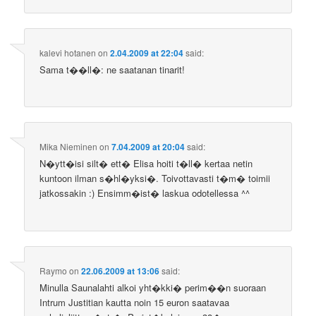
kalevi hotanen
on
2.04.2009 at 22:04
said:
Sama t��ll�: ne saatanan tinarit!
Mika Nieminen
on
7.04.2009 at 20:04
said:
N�ytt�isi silt� ett� Elisa hoiti t�ll� kertaa netin
kuntoon ilman s�hl�yksi�. Toivottavasti t�m� toimii
jatkossakin :) Ensimm�ist� laskua odotellessa ^^
Raymo
on
22.06.2009 at 13:06
said:
Minulla Saunalahti alkoi yht�kki� perim��n suoraan
Intrum Justitian kautta noin 15 euron saatavaa