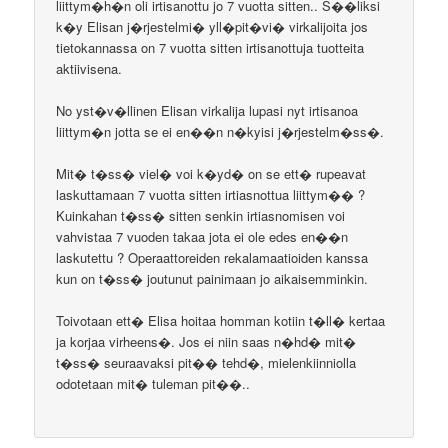
liittym�h�n oli irtisanottu jo 7 vuotta sitten.. S��liksi
k�y Elisan j�rjestelmi� yll�pit�vi� virkalijoita jos
tietokannassa on 7 vuotta sitten irtisanottuja tuotteita
aktiivisena.
No yst�v�llinen Elisan virkalija lupasi nyt irtisanoa
liittym�n jotta se ei en��n n�kyisi j�rjestelm�ss�.
Mit� t�ss� viel� voi k�yd� on se ett� rupeavat
laskuttamaan 7 vuotta sitten irtiasnottua liittym�� ?
Kuinkahan t�ss� sitten senkin irtiasnomisen voi
vahvistaa 7 vuoden takaa jota ei ole edes en��n
laskutettu ? Operaattoreiden rekalamaatioiden kanssa
kun on t�ss� joutunut painimaan jo aikaisemminkin.
Toivotaan ett� Elisa hoitaa homman kotiin t�ll� kertaa
ja korjaa virheens�. Jos ei niin saas n�hd� mit�
t�ss� seuraavaksi pit�� tehd�, mielenkiinniolla
odotetaan mit� tuleman pit��..