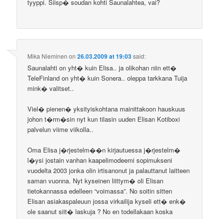
tyyppi. Siisp� soudan kohti Saunalahtea, vai?
Mika Nieminen
on
26.03.2009 at 19:03
said:
Saunalahti on yht� kuin Elisa.. ja olikohan niin ett�
TeleFinland on yht� kuin Sonera.. oleppa tarkkana Tuija
mink� valitset..
Viel� pienen� yksityiskohtana mainittakoon hauskuus
johon t�rm�sin nyt kun tilasin uuden Elisan Kotiboxi
palvelun viime viikolla..
Oma Elisa j�rjestelm��n kirjautuessa j�rjestelm�
l�ysi jostain vanhan kaapelimodeemi sopimukseni
vuodelta 2003 jonka olin irtisanonut ja palauttanut laitteen
saman vuonna. Nyt kyseinen liittym� oli Elisan
tietokannassa edelleen “voimassa”. No soitin sitten
Elisan asiakaspaleuun jossa virkailija kyseli ett� enk�
ole saanut siit� laskuja ? No en todellakaan koska