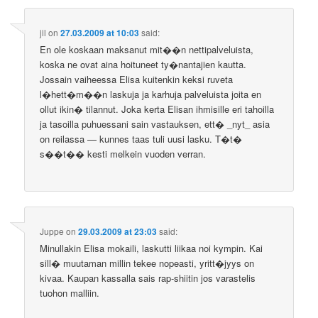
jil
on
27.03.2009 at 10:03
said:
En ole koskaan maksanut mit��n nettipalveluista,
koska ne ovat aina hoituneet ty�nantajien kautta.
Jossain vaiheessa Elisa kuitenkin keksi ruveta
l�hett�m��n laskuja ja karhuja palveluista joita en
ollut ikin� tilannut. Joka kerta Elisan ihmisille eri tahoilla
ja tasoilla puhuessani sain vastauksen, ett� _nyt_ asia
on reilassa — kunnes taas tuli uusi lasku. T�t�
s��t�� kesti melkein vuoden verran.
Juppe
on
29.03.2009 at 23:03
said:
Minullakin Elisa mokaili, laskutti liikaa noi kympin. Kai
sill� muutaman millin tekee nopeasti, yritt�jyys on
kivaa. Kaupan kassalla sais rap-shiitin jos varastelis
tuohon malliin.