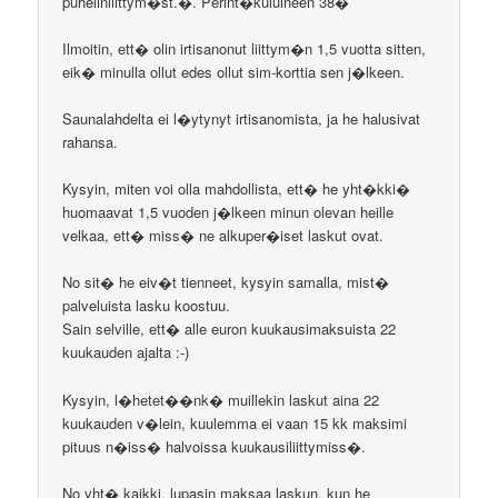
puhelinliittym�st.�. Perint�kuluineen 38�
Ilmoitin, ett� olin irtisanonut liittym�n 1,5 vuotta sitten,
eik� minulla ollut edes ollut sim-korttia sen j�lkeen.
Saunalahdelta ei l�ytynyt irtisanomista, ja he halusivat
rahansa.
Kysyin, miten voi olla mahdollista, ett� he yht�kki�
huomaavat 1,5 vuoden j�lkeen minun olevan heille
velkaa, ett� miss� ne alkuper�iset laskut ovat.
No sit� he eiv�t tienneet, kysyin samalla, mist�
palveluista lasku koostuu.
Sain selville, ett� alle euron kuukausimaksuista 22
kuukauden ajalta :-)
Kysyin, l�hetet��nk� muillekin laskut aina 22
kuukauden v�lein, kuulemma ei vaan 15 kk maksimi
pituus n�iss� halvoissa kuukausiliittymiss�.
No yht� kaikki, lupasin maksaa laskun, kun he