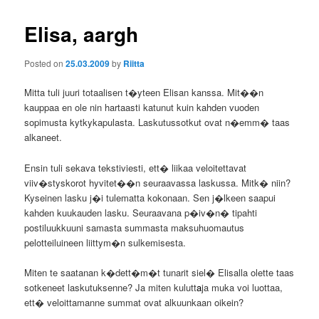
Elisa, aargh
Posted on
25.03.2009
by
Riitta
Mitta tuli juuri totaalisen t�yteen Elisan kanssa. Mit��n
kauppaa en ole nin hartaasti katunut kuin kahden vuoden
sopimusta kytkykapulasta. Laskutussotkut ovat n�emm� taas
alkaneet.
Ensin tuli sekava tekstiviesti, ett� liikaa veloitettavat
viiv�styskorot hyvitet��n seuraavassa laskussa. Mitk� niin?
Kyseinen lasku j�i tulematta kokonaan. Sen j�lkeen saapui
kahden kuukauden lasku. Seuraavana p�iv�n� tipahti
postiluukkuuni samasta summasta maksuhuomautus
pelotteiluineen liittym�n sulkemisesta.
Miten te saatanan k�dett�m�t tunarit siel� Elisalla olette taas
sotkeneet laskutuksenne? Ja miten kulutt
a
ja muka voi luottaa,
ett� veloittamanne summat ovat alkuunkaan oikein?