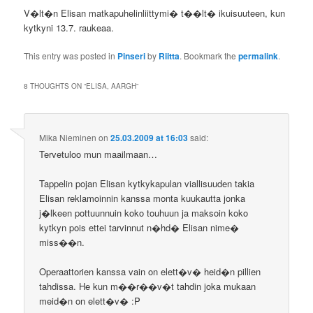
V�lt�n Elisan matkapuhelinliittymi� t��lt� ikuisuuteen, kun
kytkyni 13.7. raukeaa.
This entry was posted in
Pinseri
by
Riitta
. Bookmark the
permalink
.
8 THOUGHTS ON “
ELISA, AARGH
”
Mika Nieminen
on
25.03.2009 at 16:03
said:
Tervetuloo mun maailmaan…
Tappelin pojan Elisan kytkykapulan viallisuuden takia
Elisan reklamoinnin kanssa monta kuukautta jonka
j�lkeen pottuunnuin koko touhuun ja maksoin koko
kytkyn pois ettei tarvinnut n�hd� Elisan nime�
miss��n.
Operaattorien kanssa vain on elett�v� heid�n pillien
tahdissa. He kun m��r��v�t tahdin joka mukaan
meid�n on elett�v� :P