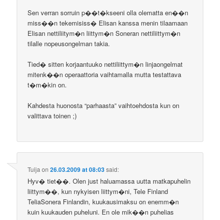
Sen verran sorruin p��t�kseeni olla olematta en��n
miss��n tekemisiss� Elisan kanssa menin tilaamaan
Elisan nettiliitym�n liittym�n Soneran nettiliittym�n
tilalle nopeusongelman takia.
Tied� sitten korjaantuuko nettiliittym�n linjaongelmat
mitenk��n operaattoria vaihtamalla mutta testattava
t�m�kin on.
Kahdesta huonosta “parhaasta” vaihtoehdosta kun on
valittava toinen ;)
Tuija
on
26.03.2009 at 08:03
said:
Hyv� tiet��. Olen just haluamassa uutta matkapuhelin
liittym��, kun nykyisen liittym�ni, Tele Finland
TeliaSonera Finlandin, kuukausimaksu on enemm�n
kuin kuukauden puheluni. En ole mik��n puhelias