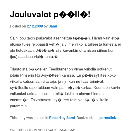
Jouluvalot p��ll�!
Posted on
2.12.2008
by
Sami
Sain lopultakin jouluvalot asennettua t�n��n. Harmi vain ett�
ulkona tulee reippaasti vett� ja viime viikolla tulleesta lumesta ei
ole tietoakaan. J�t�np� siis kuvankin ottamisen siihen kun
(jos) saadaan viel� lunta.�
Tilastoista p��tellen Feedburner on viime viikolla sotkenut
jotain Pinserin RSS-sy�tteen kanssa. En p��ssyt itse koko
viikolla katsomaan tilastoja, ja nyt kun ne taas toimivat,
sy�tteelle raportoidaan vain pari n�ytt�kertaa. Koen sen kovin
vaikeaksi uskoa – luulisin teit� lukijoita olevan hieman
enemm�n. Toivottavasti sy�tteet toimivat t�ll� viikolla
paremmin.
This entry was posted in
Pinseri
by
Sami
. Bookmark the
permalink
.
ONE THOUGHT ON “
JOULUVALOT P��LL�!
”