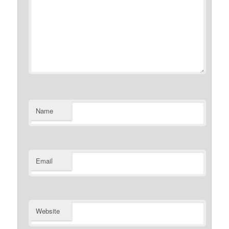
Name
Email
Website