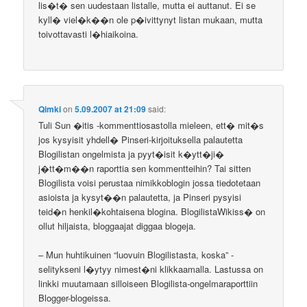
lis�t� sen uudestaan listalle, mutta ei auttanut. Ei se
kyll� viel�k��n ole p�ivittynyt listan mukaan, mutta
toivottavasti l�hiaikoina.
Qimki
on
5.09.2007 at 21:09
said:
Tuli Sun �itis -kommenttiosastolla mieleen, ett� mit�s
jos kysyisit yhdell� Pinseri-kirjoituksella palautetta
Blogilistan ongelmista ja pyyt�isit k�ytt�ji�
j�tt�m��n raporttia sen kommentteihin? Tai sitten
Blogilista voisi perustaa nimikkoblogin jossa tiedotetaan
asioista ja kysyt��n palautetta, ja Pinseri pysyisi
teid�n henkil�kohtaisena blogina. BlogilistaWikiss� on
ollut hiljaista, bloggaajat diggaa blogeja.
– Mun huhtikuinen “luovuin Blogilistasta, koska” -
selitykseni l�ytyy nimest�ni klikkaamalla. Lastussa on
linkki muutamaan silloiseen Blogilista-ongelmaraporttiin
Blogger-blogeissa.