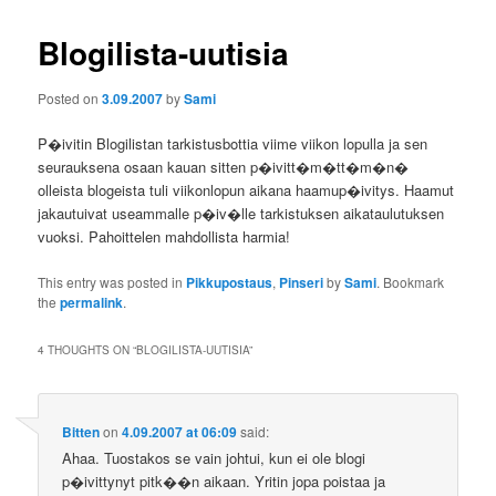
Blogilista-uutisia
Posted on
3.09.2007
by
Sami
P�ivitin Blogilistan tarkistusbottia viime viikon lopulla ja sen
seurauksena osaan kauan sitten p�ivitt�m�tt�m�n�
olleista blogeista tuli viikonlopun aikana haamup�ivitys. Haamut
jakautuivat useammalle p�iv�lle tarkistuksen aikataulutuksen
vuoksi. Pahoittelen mahdollista harmia!
This entry was posted in
Pikkupostaus
,
Pinseri
by
Sami
. Bookmark
the
permalink
.
4 THOUGHTS ON “
BLOGILISTA-UUTISIA
”
Bitten
on
4.09.2007 at 06:09
said:
Ahaa. Tuostakos se vain johtui, kun ei ole blogi
p�ivittynyt pitk��n aikaan. Yritin jopa poistaa ja