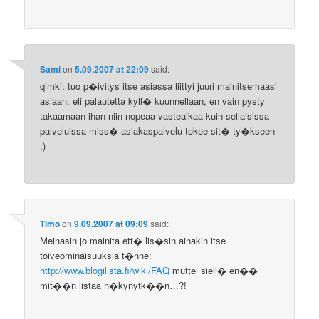
Sami
on
5.09.2007 at 22:09
said:
qimki: tuo p�ivitys itse asiassa liittyi juuri mainitsemaasi
asiaan. eli palautetta kyll� kuunnellaan, en vain pysty
takaamaan ihan niin nopeaa vasteaikaa kuin sellaisissa
palveluissa miss� asiakaspalvelu tekee sit� ty�kseen
;)
Timo
on
9.09.2007 at 09:09
said:
Meinasin jo mainita ett� lis�sin ainakin itse
toiveominaisuuksia t�nne:
http://www.blogilista.fi/wiki/FAQ
muttei siell� en��
mit��n listaa n�kynytk��n…?!