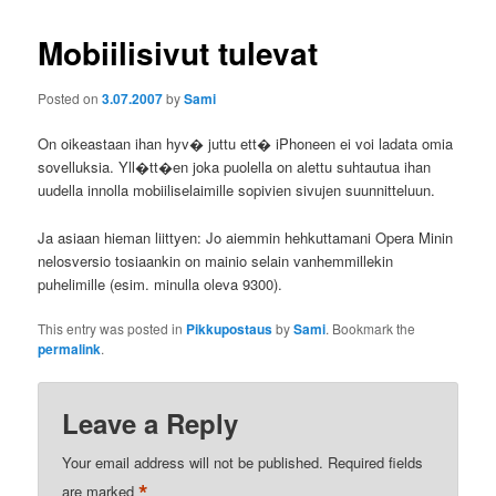
Mobiilisivut tulevat
Posted on
3.07.2007
by
Sami
On oikeastaan ihan hyv� juttu ett� iPhoneen ei voi ladata omia
sovelluksia. Yll�tt�en joka puolella on alettu suhtautua ihan
uudella innolla mobiiliselaimille sopivien sivujen suunnitteluun.
Ja asiaan hieman liittyen: Jo aiemmin hehkuttamani Opera Minin
nelosversio tosiaankin on mainio selain vanhemmillekin
puhelimille (esim. minulla oleva 9300).
This entry was posted in
Pikkupostaus
by
Sami
. Bookmark the
permalink
.
Leave a Reply
Your email address will not be published.
Required fields
*
are marked