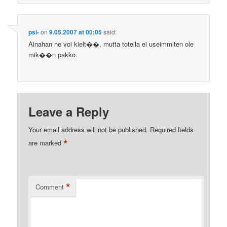
psi-
on
9.05.2007 at 00:05
said:
Ainahan ne voi kielt��, mutta totella ei useimmiten ole
mik��n pakko.
Leave a Reply
Your email address will not be published.
Required fields
*
are marked
*
Comment