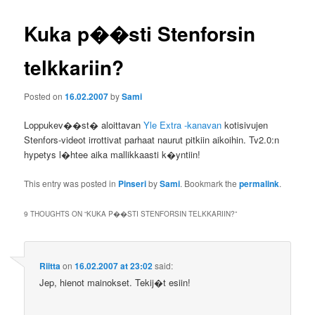
Kuka p��sti Stenforsin
telkkariin?
Posted on
16.02.2007
by
Sami
Loppukev��st� aloittavan
Yle Extra -kanavan
kotisivujen
Stenfors-videot irrottivat parhaat naurut pitkiin aikoihin. Tv2.0:n
hypetys l�htee aika mallikkaasti k�yntiin!
This entry was posted in
Pinseri
by
Sami
. Bookmark the
permalink
.
9 THOUGHTS ON “
KUKA P��STI STENFORSIN TELKKARIIN?
”
Riitta
on
16.02.2007 at 23:02
said:
Jep, hienot mainokset. Tekij�t esiin!