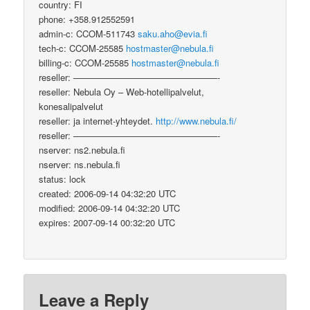
country: FI
phone: +358.912552591
admin-c: CCOM-511743
saku.aho@evia.fi
tech-c: CCOM-25585
hostmaster@nebula.fi
billing-c: CCOM-25585
hostmaster@nebula.fi
reseller: ————————————————-
reseller: Nebula Oy – Web-hotellipalvelut,
konesalipalvelut
reseller: ja internet-yhteydet.
http://www.nebula.fi/
reseller: ————————————————-
nserver: ns2.nebula.fi
nserver: ns.nebula.fi
status: lock
created: 2006-09-14 04:32:20 UTC
modified: 2006-09-14 04:32:20 UTC
expires: 2007-09-14 00:32:20 UTC
Leave a Reply