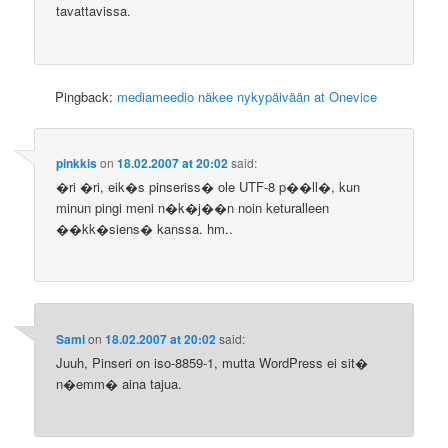
tavattavissa.
Pingback:
mediameedio näkee nykypäivään at Onevice
pinkkis
on
18.02.2007 at 20:02
said:
�ri �ri, eik�s pinseriss� ole UTF-8 p��ll�, kun
minun pingi meni n�k�j��n noin keturalleen
��kk�siens� kanssa. hm..
Sami
on
18.02.2007 at 20:02
said:
Juuh, Pinseri on iso-8859-1, mutta WordPress ei sit�
n�emm� aina tajua.