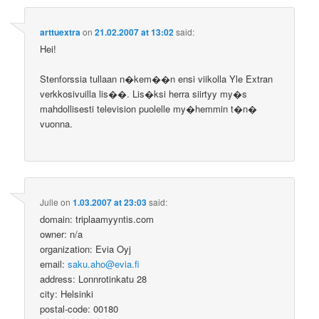
arttuextra
on
21.02.2007 at 13:02
said:
Hei!
Stenforssia tullaan n�kem��n ensi viikolla Yle Extran
verkkosivuilla lis��. Lis�ksi herra siirtyy my�s
mahdollisesti television puolelle my�hemmin t�n�
vuonna.
Julle
on
1.03.2007 at 23:03
said:
domain: triplaamyyntis.com
owner: n/a
organization: Evia Oyj
email:
saku.aho@evia.fi
address: Lonnrotinkatu 28
city: Helsinki
postal-code: 00180