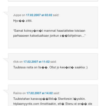
Juppe
on
17.02.2007 at 02:02
said:
Hyv�� zittii.
“Samat koinsy�m�t mammat haastattelee toisiaan
parhaaseen katseluaikaan jonkun s��liohjelman…”
r0ck
on
17.02.2007 at 11:02
said:
Tuubissa noita on lis��. Ollut jo kes�st� saakka :)
Raimo
on
17.02.2007 at 14:02
said:
Tuubistahan kanavap��llikk� Stenforsin l�ysikin.
triplaamyyntis.com ilmoittaakin, ett� Stenu ei en�� ole