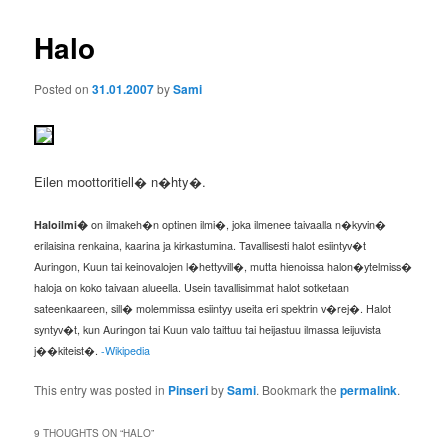
Halo
Posted on
31.01.2007
by
Sami
Eilen moottoritiell� n�hty�.
Haloilmi�
on ilmakeh�n optinen ilmi�, joka ilmenee taivaalla n�kyvin�
erilaisina renkaina, kaarina ja kirkastumina. Tavallisesti halot esiintyv�t
Auringon, Kuun tai keinovalojen l�hettyvill�, mutta hienoissa halon�ytelmiss�
haloja on koko taivaan alueella. Usein tavallisimmat halot sotketaan
sateenkaareen, sill� molemmissa esiintyy useita eri spektrin v�rej�. Halot
syntyv�t, kun Auringon tai Kuun valo taittuu tai heijastuu ilmassa leijuvista
j��kiteist�
.
-Wikipedia
This entry was posted in
Pinseri
by
Sami
. Bookmark the
permalink
.
9 THOUGHTS ON “
HALO
”