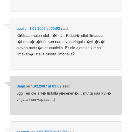
uggi
on
1.02.2007 at 00:02
said:
Kirkkaan halon olet n�hnyt. Kidett� ollut ilmassa
l�hemp�n�kin, kun nuo sivuauringot n�ytt�v�t
olevan mets�n etupuolella. Et ole ajatellut Ursan
ilmakeh�listalle tuosta ilmoitella?
Sami
on
1.02.2007 at 01:02
said:
uggi: en ole sill� listalla j�senen�… mutta saa kyll�
vihjata ihan vapaasti :)
sahrami
on
1.02.2007 at 10:02
said: