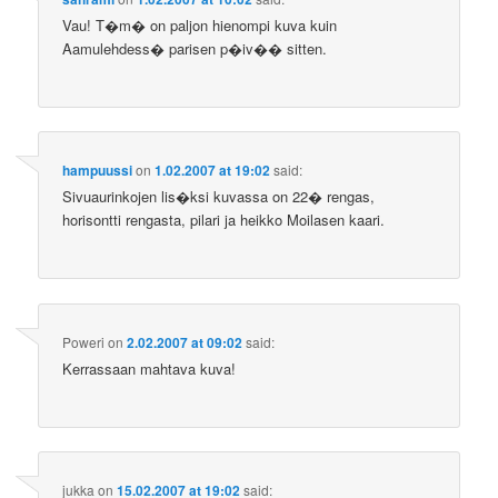
Vau! T�m� on paljon hienompi kuva kuin
Aamulehdess� parisen p�iv�� sitten.
hampuussi
on
1.02.2007 at 19:02
said:
Sivuaurinkojen lis�ksi kuvassa on 22� rengas,
horisontti rengasta, pilari ja heikko Moilasen kaari.
Poweri
on
2.02.2007 at 09:02
said:
Kerrassaan mahtava kuva!
jukka
on
15.02.2007 at 19:02
said: