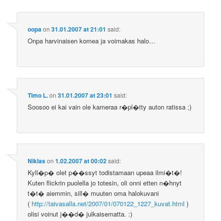
oopa
on
31.01.2007 at 21:01
said:
Onpa harvinaisen komea ja voimakas halo…
Timo L.
on
31.01.2007 at 23:01
said:
Soosoo ei kai vain ole kameraa r�pl�tty auton ratissa ;)
Niklas
on
1.02.2007 at 00:02
said:
Kyll�p� olet p��ssyt todistamaan upeaa ilmi�t�!
Kuten flickrin puolella jo totesin, oli onni etten n�hnyt
t�t� aiemmin, sill� muuten oma halokuvani
(
http://taivasalla.net/2007/01/070122_1227_kuvat.html
)
olisi voinut j��d� julkaisematta. :)