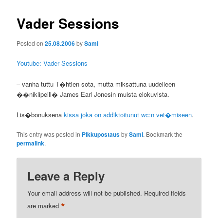
Vader Sessions
Posted on
25.08.2006
by
Sami
Youtube: Vader Sessions
– vanha tuttu T�htien sota, mutta miksattuna uudelleen
��niklipeill� James Earl Jonesin muista elokuvista.
Lis�bonuksena
kissa joka on addiktoitunut wc:n vet�miseen
.
This entry was posted in
Pikkupostaus
by
Sami
. Bookmark the
permalink
.
Leave a Reply
Your email address will not be published.
Required fields
*
are marked