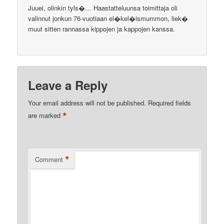
Juuei, olinkin tyls�… Haastatteluunsa toimittaja oli
valinnut jonkun 76-vuotiaan el�kel�ismummon, liek�
muut sitten rannassa kippojen ja kappojen kanssa.
Leave a Reply
Your email address will not be published.
Required fields
*
are marked
*
Comment