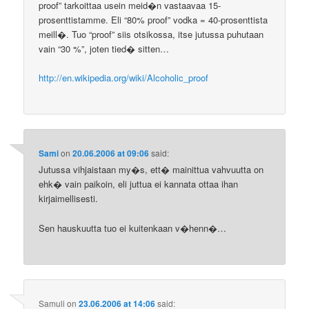
proof” tarkoittaa usein meid�n vastaavaa 15-
prosenttistamme. Eli “80% proof” vodka = 40-prosenttista
meill�. Tuo “proof” siis otsikossa, itse jutussa puhutaan
vain “30 %”, joten tied� sitten…
http://en.wikipedia.org/wiki/Alcoholic_proof
Sami
on
20.06.2006 at 09:06
said:
Jutussa vihjaistaan my�s, ett� mainittua vahvuutta on
ehk� vain paikoin, eli juttua ei kannata ottaa ihan
kirjaimellisesti.
Sen hauskuutta tuo ei kuitenkaan v�henn�…
Samuli
on
23.06.2006 at 14:06
said: