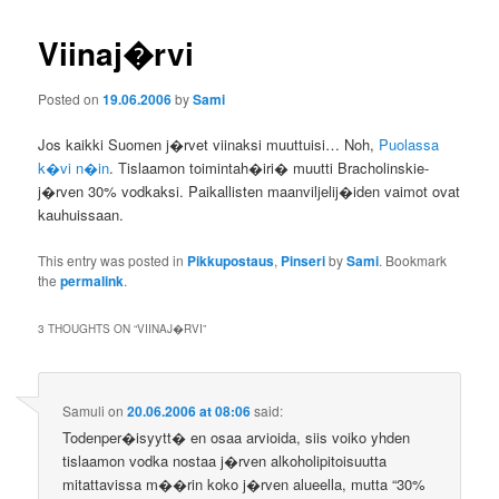
Viinaj�rvi
Posted on
19.06.2006
by
Sami
Jos kaikki Suomen j�rvet viinaksi muuttuisi… Noh,
Puolassa
k�vi n�in
. Tislaamon toimintah�iri� muutti Bracholinskie-
j�rven 30% vodkaksi. Paikallisten maanviljelij�iden vaimot ovat
kauhuissaan.
This entry was posted in
Pikkupostaus
,
Pinseri
by
Sami
. Bookmark
the
permalink
.
3 THOUGHTS ON “
VIINAJ�RVI
”
Samuli
on
20.06.2006 at 08:06
said:
Todenper�isyytt� en osaa arvioida, siis voiko yhden
tislaamon vodka nostaa j�rven alkoholipitoisuutta
mitattavissa m��rin koko j�rven alueella, mutta “30%