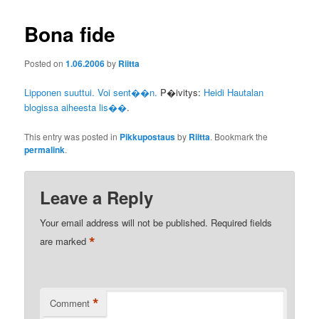
Bona fide
Posted on
1.06.2006
by
Riitta
Lipponen suuttui. Voi sent��n.
P�ivitys:
Heidi Hautalan
blogissa aiheesta lis��
.
This entry was posted in
Pikkupostaus
by
Riitta
. Bookmark the
permalink
.
Leave a Reply
Your email address will not be published.
Required fields
*
are marked
*
Comment