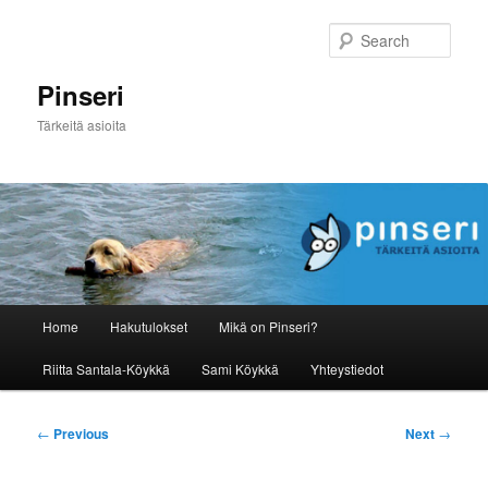
Skip
to
Sear
primary
content
Pinseri
Tärkeitä asioita
Main
Home
Hakutulokset
Mikä on Pinseri?
menu
Riitta Santala-Köykkä
Sami Köykkä
Yhteystiedot
Post
←
Previous
Next
→
navigation