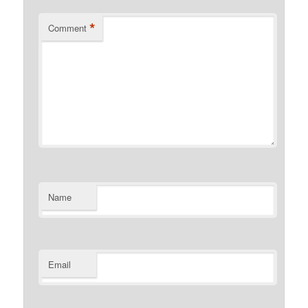
*
Comment
Name
Email