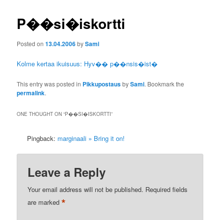
P��si�iskortti
Posted on
13.04.2006
by
Sami
Kolme kertaa ikuisuus: Hyv�� p��nsis�ist�
This entry was posted in
Pikkupostaus
by
Sami
. Bookmark the
permalink
.
ONE THOUGHT ON “
P��SI�ISKORTTI
”
Pingback:
marginaali » Bring it on!
Leave a Reply
Your email address will not be published.
Required fields
*
are marked