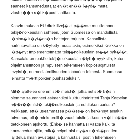
saaneet kansanedustajat eiv�t en�� l�yd� muita
viestej��n s�hk�postilaatikosta.
Kasvin mukaan EU-direktiivej� ei p��sse muuttamaan
tekij�noikeuslain suhteen, joten Suomessa on mahdollista
l�hinn� k�yt�nn�n haittojen torjunta. Kansallista
harkintavaltaa on k�ytetty muuallakin, esimerkiksi Kreikka on
j�tt�nyt implementoimatta tekij�noikeuslain er��t pyk�l�t.
Kansalaisten reaktio tekij�noikeuslain �lytt�myyksiin, kuten
ohjelmansiirtoon ja mp3:sten tekemiseen kopiosuojatuista
levyist�, on mediateollisuuden lobbarien toimesta Suomessa
leimattu “n�rttipoikien puuhasteluksi”.
Mit� ajattelee enemmist� meist�, jotka netist� k�sin
olemme seuranneet esimerkiksi kulttuuriministeri Tanja Karpelan
h��r��mist� tekij�noikeuslain ja nettilukon parissa?
Veikkaan, ett� useammassa p��ss� on her�nnyt ainakin
toivomus, ett� ministereilt� vaadittaisiin jatkossa v�hint��n
tietokoneen ajokortti. (Ehk� se kannattaisi vaatia kaikilta
kansanedustajilta, mik� helpottaisi my�s s�hk�postien
lajittelua ilman avustajaa ja kannustaisi postin lukemiseen