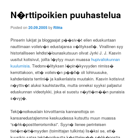
N�rttipoikien puuhastelua
Posted on
20.09.2005
by
Riitta
Pinserin lukijat ja bloggaajat p��siv�t eilen eduskuntaan
nauttimaan voileiv�n edustajansa v�lityksell�. Virallinen syy
historialliseen lehdist�lounaskutsuun olivat Jyrki J. J. Kasvin
uusitut kotisivut, joilta l�ytyy muun muassa
hupivaliokunnan
kuulumisia
. Tiedonv�lityksen l�pin�kyvyyden nimiss�
kerrottakoon, ett� voileiv�n p��ll� oli lohiruusuke,
kahdenlaista terriini� ja kaikenlaista muutakin. Kasvin kotisivut
n�yttiv�t aluksi kauhistavilta, mutta onneksi syyksi paljastui
eduskunnan videotykki, joka ei suostu n�ytt�m��n punaisia
s�vyj�.
Tekij�noikeuslain kirvoittamia kannanottoja on
kansanedustajiemme keskuudessa kutsuttu muun muassa
“s�hk�postiterrorismiksi”. Syyn� lienee perinteisen
tiet�m�tt�myyden (toimittajan tulkinta) lis�ksi se, ett�
kuusikin sataa tekij�noikeutta k�sittelev�� s�hk�postia