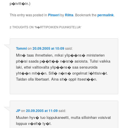
p�ivitt�in.)
This entry was posted in
Pinseri
by
Riitta
. Bookmark the
permalink
.
2 THOUGHTS ON “
N�RTTIPOIKIEN PUUHASTELUA
”
Tommi
on
20.09.2005 at 10:09
said:
Min� taas ihmettelen, miksi ylip��ns� ministerien
pit�isi saada p��tt�� n�ist� asioista. Tulisi vaikka
laki, ettei valtiovalta ylip��ns� saa sensuroida
yht��n mit��n. Sill� n�m� ongelmat l�htisiv�t.
Taidan olla libertaari. Aina sit� oppii itsest��n.
JP
on
20.09.2005 at 11:09
said:
Muuten hyv� tuo loppukaneetti, mutta silloinhan voisivat
loppua v�elt� ty�t.