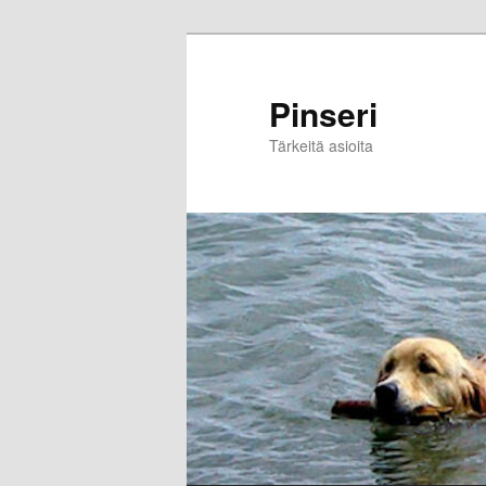
Skip
to
primary
Pinseri
content
Tärkeitä asioita