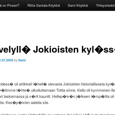
ä on Pinseri?
Riitta Santala-Köykkä
Sami Köykkä
Yhteystiedot
elyll� Jokioisten kyl�s
1.07.2005
by
Sami
ehdess� oli artikkeli l�hell� olevasta Jokioisten historiallisesta kyl
timme l�hte� ulkoiluttamaan Tottia sinne. Kello oli kymmenen illal
uri laskemassa ja v�rit kauniit. Hellep�iv�n j�lkeen l�mp�tila oli
etta. Kes�p�ivien aatelia siis.
jaitseva vanha Vattenfallin muuntamo (tai miksi sit� kutsutaankaan