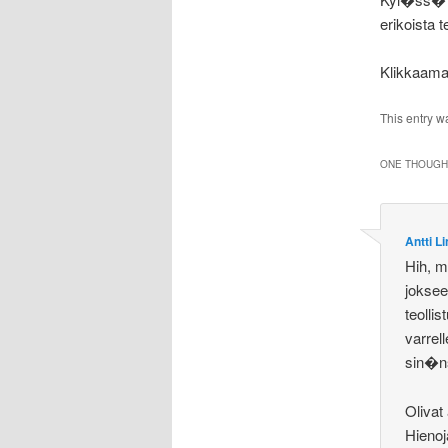
erikoista t
Klikkaam
This entry w
ONE THOUGHT
Antti 
Hih, m
joksee
teolli
varrel
sin�ns
Olivat
Hieno