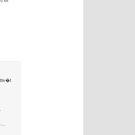
ttiv�t
.
l�…