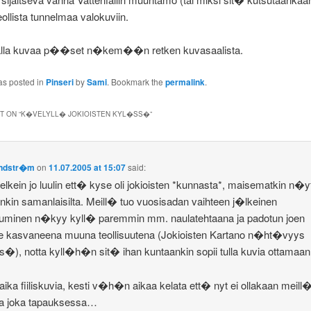
eollista tunnelmaa valokuviin.
alla kuvaa p��set n�kem��n retken kuvasaalista.
as posted in
Pinseri
by
Sami
. Bookmark the
permalink
.
 ON “
K�VELYLL� JOKIOISTEN KYL�SS�
”
Lindstr�m
on
11.07.2005 at 15:07
said:
elkein jo luulin ett� kyse oli jokioisten *kunnasta*, maisematkin n�y
nkin samanlaisilta. Meill� tuo vuosisadan vaihteen j�lkeinen
stuminen n�kyy kyll� paremmin mm. naulatehtaana ja padotun joen
le kasvaneena muuna teollisuutena (Jokioisten Kartano n�ht�vyys
�), notta kyll�h�n sit� ihan kuntaankin sopii tulla kuvia ottamaan
 aika fiiliskuvia, kesti v�h�n aikaa kelata ett� nyt ei ollakaan meil
ja joka tapauksessa…