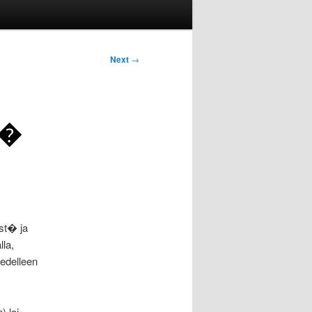
Next
→
s�
�st� ja
la,
 edelleen
) loi