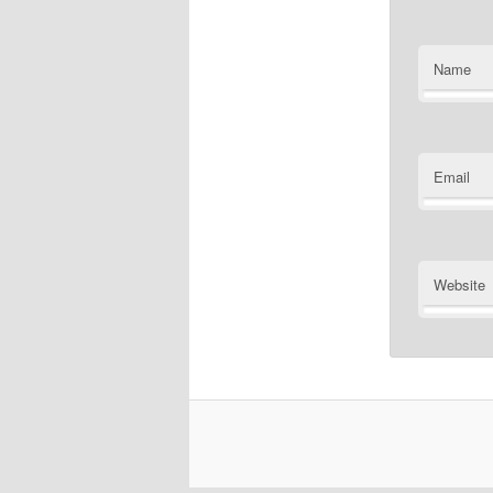
Name
Email
Website