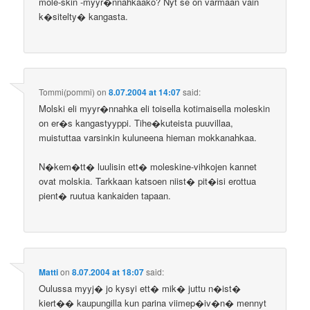
mole-skin -myyr�nnahkaako? Nyt se on varmaan vain
k�sitelty� kangasta.
Tommi(pommi)
on
8.07.2004 at 14:07
said:
Molski eli myyr�nnahka eli toisella kotimaisella moleskin
on er�s kangastyyppi. Tihe�kuteista puuvillaa,
muistuttaa varsinkin kuluneena hieman mokkanahkaa.
N�kem�tt� luulisin ett� moleskine-vihkojen kannet
ovat molskia. Tarkkaan katsoen niist� pit�isi erottua
pient� ruutua kankaiden tapaan.
Matti
on
8.07.2004 at 18:07
said:
Oulussa myyj� jo kysyi ett� mik� juttu n�ist�
kiert�� kaupungilla kun parina viimep�iv�n� mennyt