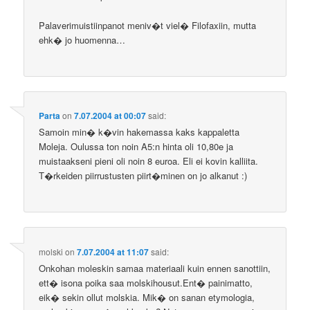
Palaverimuistiinpanot meniv�t viel� Filofaxiin, mutta
ehk� jo huomenna…
Parta
on
7.07.2004 at 00:07
said:
Samoin min� k�vin hakemassa kaks kappaletta
Moleja. Oulussa ton noin A5:n hinta oli 10,80e ja
muistaakseni pieni oli noin 8 euroa. Eli ei kovin kalliita.
T�rkeiden piirrustusten piirt�minen on jo alkanut :)
molski
on
7.07.2004 at 11:07
said:
Onkohan moleskin samaa materiaali kuin ennen sanottiin,
ett� isona poika saa molskihousut.Ent� painimatto,
eik� sekin ollut molskia. Mik� on sanan etymologia,