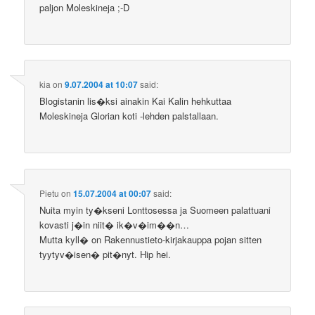
paljon Moleskineja ;-D
kia
on
9.07.2004 at 10:07
said:
Blogistanin lis�ksi ainakin Kai Kalin hehkuttaa
Moleskineja Glorian koti -lehden palstallaan.
Pietu
on
15.07.2004 at 00:07
said:
Nuita myin ty�kseni Lonttosessa ja Suomeen palattuani
kovasti j�in niit� ik�v�im��n…
Mutta kyll� on Rakennustieto-kirjakauppa pojan sitten
tyytyv�isen� pit�nyt. Hip hei.