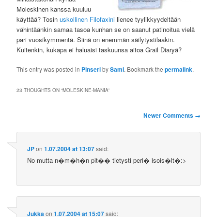
Moleskinen kanssa kuuluu
käyttää? Tosin
uskollinen Filofaxini
lienee tyylikkyydeltään
vähintäänkin samaa tasoa kunhan se on saanut patinoitua vielä
pari vuosikymmentä. Siinä on enemmän säilytystilaakin.
Kuitenkin, kukapa ei haluaisi taskuunsa aitoa Grail Diaryä?
This entry was posted in
Pinseri
by
Sami
. Bookmark the
permalink
.
23 THOUGHTS ON “
MOLESKINE-MANIA
”
Comment
Newer Comments →
navigation
JP
on
1.07.2004 at 13:07
said:
No mutta n�m�h�n pit�� tietysti peri� isois�lt�:>
Jukka
on
1.07.2004 at 15:07
said: