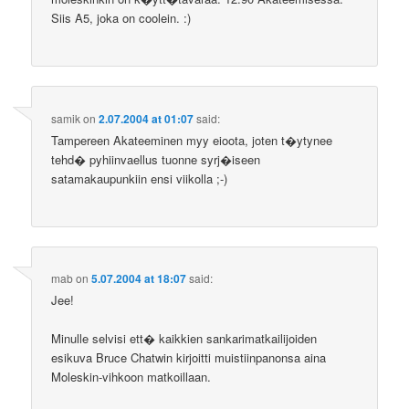
Siis A5, joka on coolein. :)
samik
on
2.07.2004 at 01:07
said:
Tampereen Akateeminen myy eioota, joten t�ytynee
tehd� pyhiinvaellus tuonne syrj�iseen
satamakaupunkiin ensi viikolla ;-)
mab
on
5.07.2004 at 18:07
said:
Jee!
Minulle selvisi ett� kaikkien sankarimatkailijoiden
esikuva Bruce Chatwin kirjoitti muistiinpanonsa aina
Moleskin-vihkoon matkoillaan.