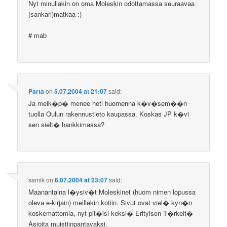
Nyt minullakin on oma Moleskin odottamassa seuraavaa
(sankari)matkaa :)
# mab
Parta
on
5.07.2004 at 21:07
said:
Ja meik�p� menee heti huomenna k�v�sem��n
tuolla Oulun rakennustieto kaupassa. Koskas JP k�vi
sen sielt� hankkimassa?
samik
on
6.07.2004 at 23:07
said:
Maanantaina l�ysiv�t Moleskinet (huom nimen lopussa
oleva e-kirjain) meillekin kotiin. Sivut ovat viel� kyn�n
koskemattomia, nyt pit�isi keksi� Erityisen T�rkeit�
Asioita muistiinpantavaksi.