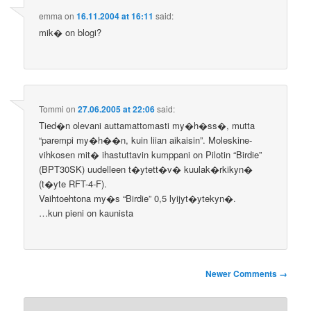
emma
on
16.11.2004 at 16:11
said:
mik� on blogi?
Tommi
on
27.06.2005 at 22:06
said:
Tied�n olevani auttamattomasti my�h�ss�, mutta
“parempi my�h��n, kuin liian aikaisin”. Moleskine-
vihkosen mit� ihastuttavin kumppani on Pilotin “Birdie”
(BPT30SK) uudelleen t�ytett�v� kuulak�rkikyn�
(t�yte RFT-4-F).
Vaihtoehtona my�s “Birdie” 0,5 lyijyt�ytekyn�.
…kun pieni on kaunista
Comment
Newer Comments →
navigation