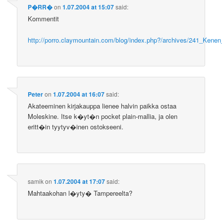
P�RR�
on
1.07.2004 at 15:07
said:
Kommentit
http://porro.claymountain.com/blog/index.php?/archives/241_Kenen_k
Peter
on
1.07.2004 at 16:07
said:
Akateeminen kirjakauppa lienee halvin paikka ostaa
Moleskine. Itse k�yt�n pocket plain-mallia, ja olen
eritt�in tyytyv�inen ostokseeni.
samik
on
1.07.2004 at 17:07
said:
Mahtaakohan l�yty� Tampereelta?