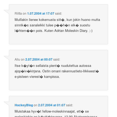
Riitta
on
1.07.2004 at 17:07
said:
Muillakin lienee kokemusta siit�, kun jokin huono mutta
sinnik�s sanaleikki tulee p��h�n eik� suostu
l�htem��n pois. Kuten Adrian Moleskin Diary. ;-)
Allu
on
2.07.2004 at 00:07
said:
Itse k�yt�n sellaista pient� ruudutettua autossa
ajop�iv�kirjana. Ostin omani rakennustieto-liikkeest�
e-pisteen vierest� kampissa.
HockeyBlog
on
2.07.2004 at 01:07
said:
Muistakaa hyv�t fellow-moleskinnaajat, ett� se
moleskinkin on k�ytt�tavaraa. 12.90 Akateemisessa.