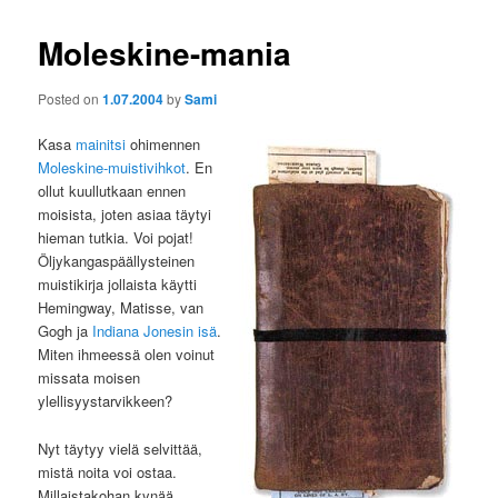
Moleskine-mania
Posted on
1.07.2004
by
Sami
Kasa
mainitsi
ohimennen
Moleskine-muistivihkot
. En
ollut kuullutkaan ennen
moisista, joten asiaa täytyi
hieman tutkia. Voi pojat!
Öljykangaspäällysteinen
muistikirja jollaista käytti
Hemingway, Matisse, van
Gogh ja
Indiana Jonesin isä
.
Miten ihmeessä olen voinut
missata moisen
ylellisyystarvikkeen?
Nyt täytyy vielä selvittää,
mistä noita voi ostaa.
Millaistakohan kynää