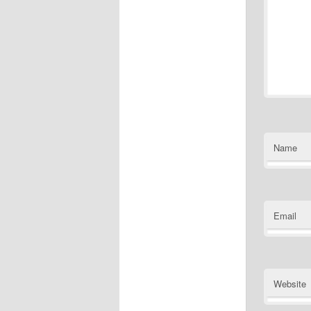
Name
Email
Website