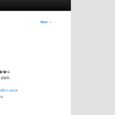
Next
→
k��ni.
a SMS-
AS:n sivut
ku