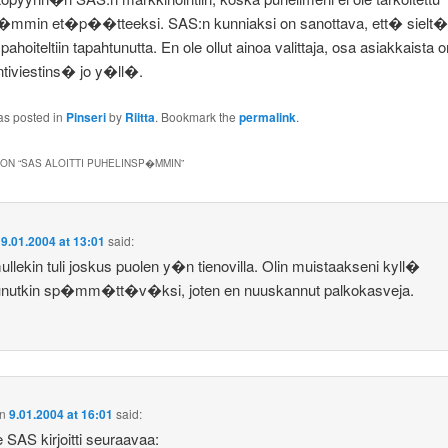
mmin et�p��tteeksi. SAS:n kunniaksi on sanottava, ett� sielt� s
 pahoiteltiin tapahtunutta. En ole ollut ainoa valittaja, osa asiakkaista 
tiviestins� jo y�ll�.
as posted in
Pinseri
by
Riitta
. Bookmark the
permalink
.
ON “
SAS ALOITTI PUHELINSP�MMIN
”
n
9.01.2004 at 13:01
said:
ullekin tuli joskus puolen y�n tienovilla. Olin muistaakseni kyll�
unutkin sp�mm�tt�v�ksi, joten en nuuskannut palkokasveja.
n
9.01.2004 at 16:01
said:
e SAS kirjoitti seuraavaa: