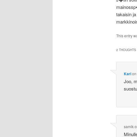
mainossp�
takaisin ja
markkinoin
This entry w
2 THOUGHTS 
Kari
o
Joo, m
suost
samik
o
Minull