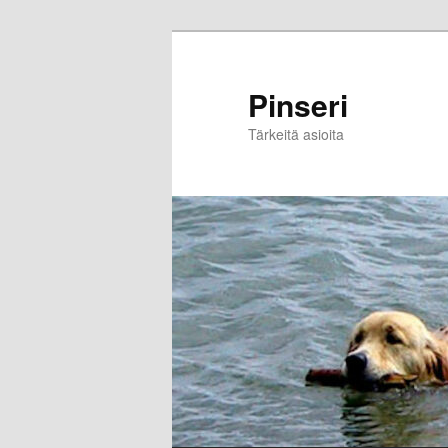
Skip
to
primary
Pinseri
content
Tärkeitä asioita