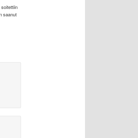
oitettiin
on saanut