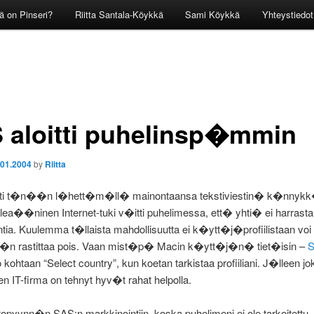
ä on Pinseri?
Riitta Santala-Köykkä
Sami Köykkä
Yhteystiedot
 aloitti puhelinsp�mmin
.01.2004
by
Riitta
tti t�n��n l�hett�m�ll� mainontaansa tekstiviestin� k�nnyk
lea��ninen Internet-tuki v�itti puhelimessa, ett� yhti� ei harrast
tia. Kuulemma t�llaista mahdollisuutta ei k�ytt�j�profiilistaan voi
 rastittaa pois. Vaan mist�p� Macin k�ytt�j�n� tiet�isin –
S
jo kohtaan “Select country”, kun koetan tarkistaa profiiliani. J�lleen jo
n IT-firma on tehnyt hyv�t rahat helpolla.
topyynn�n SAS:n markkinointiin, koska puhelimeni ei ole tarkoitettu