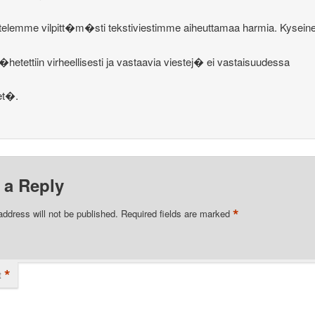
telemme vilpitt�m�sti tekstiviestimme aiheuttamaa harmia. Kysein
 l�hetettiin virheellisesti ja vastaavia viestej� ei vastaisuudessa
et�.
 a Reply
*
address will not be published.
Required fields are marked
*
t