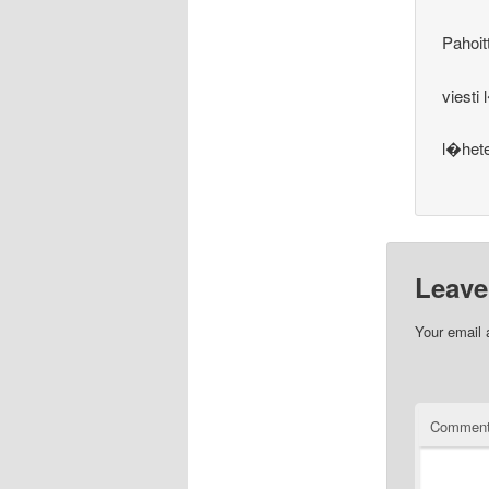
Pahoit
viesti
l�het
Leave
Your email 
Commen