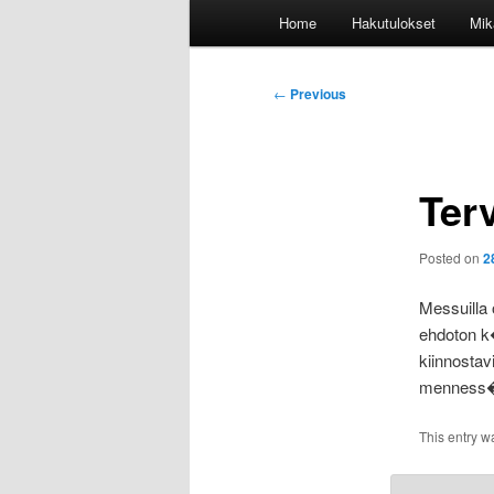
Main
Home
Hakutulokset
Mik
menu
Post
←
Previous
navigation
Ter
Posted on
2
Messuilla 
ehdoton k
kiinnosta
menness�
This entry w