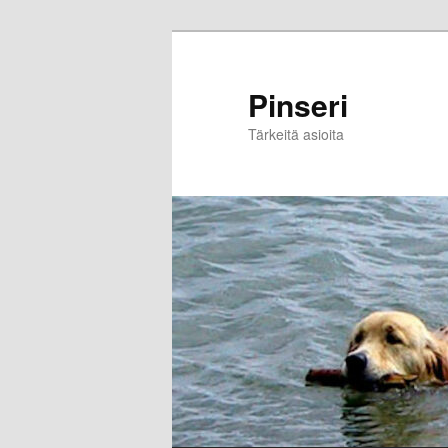
Skip
to
primary
Pinseri
content
Tärkeitä asioita