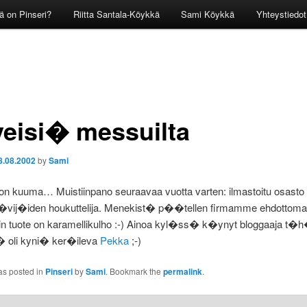
ä on Pinseri?
Riitta Santala-Köykkä
Sami Köykkä
Yhteystiedot
veisi� messuilta
8.08.2002
by
Sami
on kuuma… Muistiinpano seuraavaa vuotta varten: ilmastoitu osasto o
�vij�iden houkuttelija. Menekist� p��tellen firmamme ehdottoma
vin tuote on karamellikulho :-) Ainoa kyl�ss� k�ynyt bloggaaja t�
 oli kyni� ker�ileva
Pekka
;-)
as posted in
Pinseri
by
Sami
. Bookmark the
permalink
.