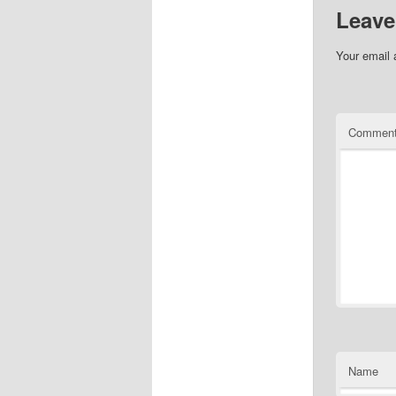
Leave
Your email 
Commen
Name