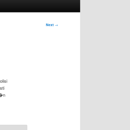
Next
→
lisi
sti
h�n