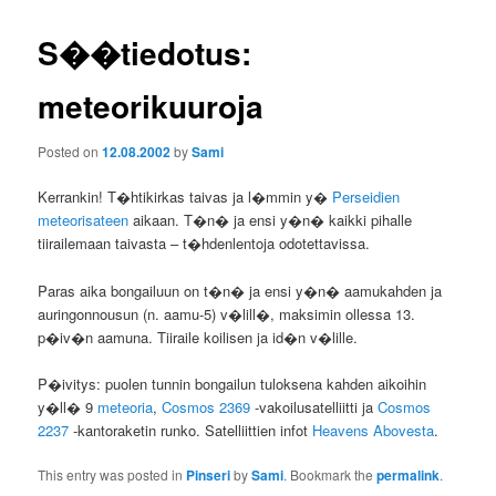
S��tiedotus:
meteorikuuroja
Posted on
12.08.2002
by
Sami
Kerrankin! T�htikirkas taivas ja l�mmin y�
Perseidien
meteorisateen
aikaan. T�n� ja ensi y�n� kaikki pihalle
tiirailemaan taivasta – t�hdenlentoja odotettavissa.
Paras aika bongailuun on t�n� ja ensi y�n� aamukahden ja
auringonnousun (n. aamu-5) v�lill�, maksimin ollessa 13.
p�iv�n aamuna. Tiiraile koilisen ja id�n v�lille.
P�ivitys: puolen tunnin bongailun tuloksena kahden aikoihin
y�ll� 9
meteoria
,
Cosmos 2369
-vakoilusatelliitti ja
Cosmos
2237
-kantoraketin runko. Satelliittien infot
Heavens Abovesta
.
This entry was posted in
Pinseri
by
Sami
. Bookmark the
permalink
.