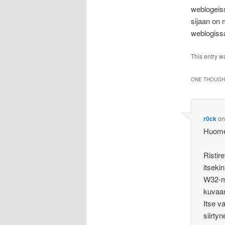
weblogeis
sijaan on 
weblogissa
This entry w
ONE THOUGHT
r0ck
o
Huome
Ristir
itsekin
W32-ma
kuvaam
Itse v
siirty