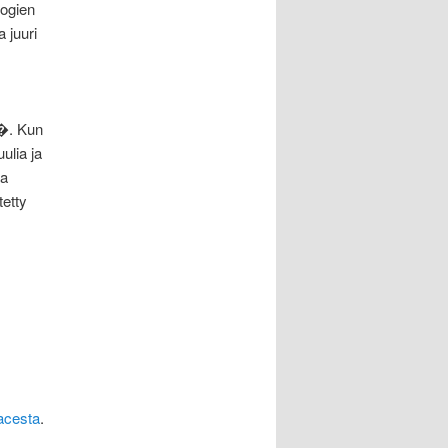
logien
 juuri
s�. Kun
ulia ja
aa
etty
acesta
.