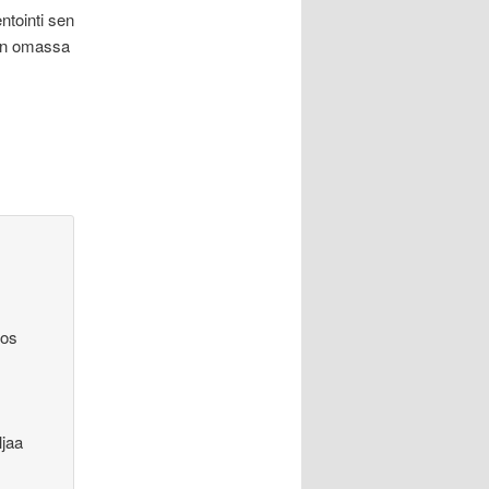
tointi sen
ten omassa
yos
ljaa