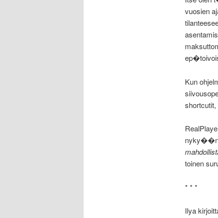
vuosien a
tilanteese
asentamist
maksuttom
ep�toivoi
Kun ohjelm
siivousope
shortcutit,
RealPlayer
nyky��n 
mahdollist
toinen sur
* * *
Ilya kirjoit