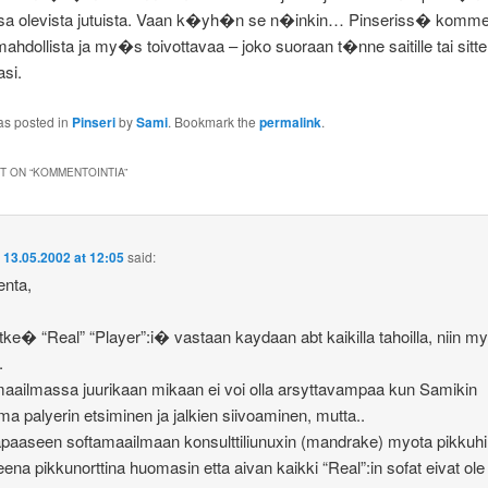
sa olevista jutuista. Vaan k�yh�n se n�inkin… Pinseriss� kommen
mahdollista ja my�s toivottavaa – joko suoraan t�nne saitille tai sit
si.
as posted in
Pinseri
by
Sami
. Bookmark the
permalink
.
 ON “
KOMMENTOINTIA
”
n
13.05.2002 at 12:05
said:
nta,
etke� “Real” “Player”:i� vastaan kaydaan abt kaikilla tahoilla, niin m
.
ailmassa juurikaan mikaan ei voi olla arsyttavampaa kun Samikin
a palyerin etsiminen ja jalkien siivoaminen, mutta..
apaaseen softamaailmaan konsulttiliunuxin (mandrake) myota pikkuhi
neena pikkunorttina huomasin etta aivan kaikki “Real”:in sofat eivat ole