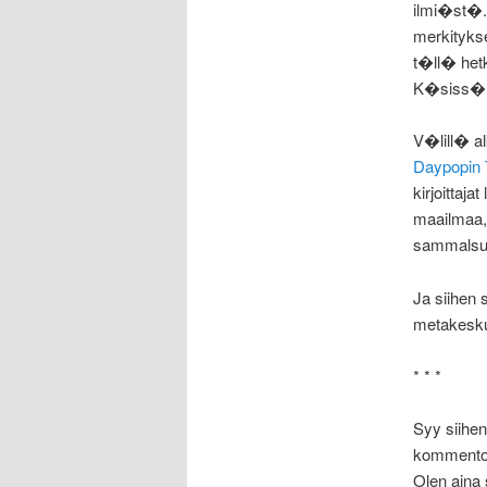
ilmi�st�. 
merkityks
t�ll� het
K�siss�mm
V�lill� a
Daypopin
kirjoittaj
maailmaa, 
sammalsu
Ja siihen
metakesku
* * *
Syy siihen,
kommentoi
Olen aina 