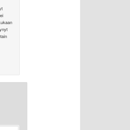
yt
ei
kukaan
tynyt
tain