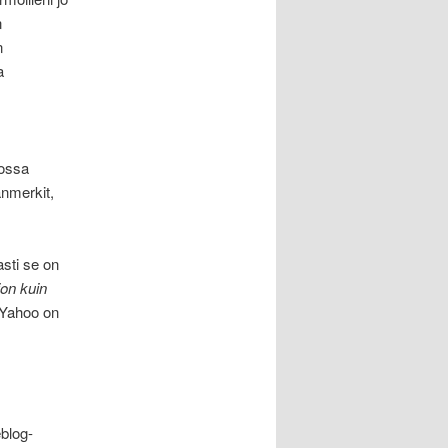
n
n
a
rossa
anmerkit,
sti se on
jon kuin
. Yahoo on
blog-