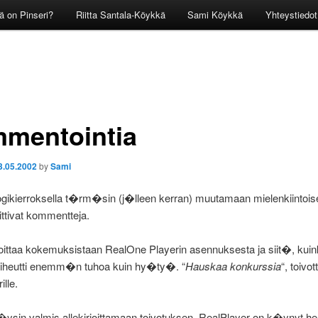
ä on Pinseri?
Riitta Santala-Köykkä
Sami Köykkä
Yhteystiedot
mentointia
3.05.2002
by
Sami
gikierroksella t�rm�sin (j�lleen kerran) muutamaan mielenkiintoise
oittivat kommentteja.
joittaa kokemuksistaan RealOne Playerin asennuksesta ja siit�, kuin
iheutti enemm�n tuhoa kuin hy�ty�. “
Hauskaa konkurssia
“, toivo
ille.
t�ysin valmis allekirjoittamaan toivotuksen. RealPlayer on k�ynyt her