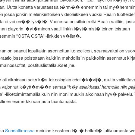
jan. Uutta konetta varustaessa t�rm�� ennemmin tai my�hemmi
en jossa jonkin mielenkiintoisen videoleikkeen vuoksi Realin tuotteide
a ei voi en�� lyk�t�. Vuorossa on silloin retki Realin saittiin, joss
an playerin l�yt�minen vaatii linkin l�yt�mist� toinen toistaan
semmin “OSTA OSTA” -linkkien v�list�.
an on saanut lopultakin asennettua koneelleen, seuraavaksi on vuo
raatio jossa poistetaan kaikkiin mahdollisiin paikkoihin asennetut kirj
 mainossoftat, postituslistatilaukset jne.
 oli aikoinaan seksik�s teknologian edell�k�vij�, mutta valitettava
vajonnut k�ytt�m��n samaa “
k�y asiakkaasi hermoille niin pal
a
” -liiketoimintamallia kuin niin moni muukin aikoinaan hyv� palvelu
ullinen esimerkki samasta taantumasta.
taa
Suodattimessa
mainion koosteen t�ll� hetkell� tulikuumasta we