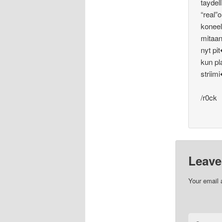
taydell
“real”
koneel
mitaan
nyt pi
kun pl
striimi
/r0ck
Leave
Your email 