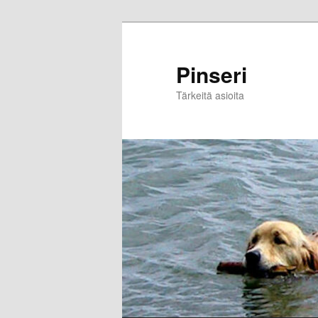
Skip
to
primary
Pinseri
content
Tärkeitä asioita