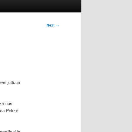
Next
→
en juttuun
ka uusi
ttaa Pekka
moilleni jo