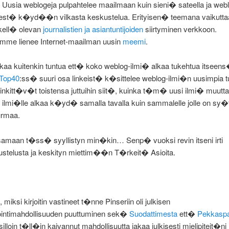
Uusia weblogeja pulpahtelee maailmaan kuin sieni� sateella ja web
est� k�yd��n vilkasta keskustelua. Erityisen� teemana vaikuttaa
kell� olevan
journalistien ja asiantuntijoiden
siirtyminen verkkoon.
e lienee Internet-maailman uusin
meemi
.
lkaa kuitenkin tuntua ett� koko weblog-ilmi� alkaa tukehtua itseen
 Top40
:ss� suuri osa linkeist� k�sittelee weblog-ilmi�n uusimpia tu
at linkitt�v�t toistensa juttuihin siit�, kuinka t�m� uusi ilmi� muutt
ilmi�lle alkaa k�yd� samalla tavalla kuin sammalelle jolle on sy�t
rmaa.
 samaan t�ss� syyllistyn min�kin… Senp� vuoksi revin itseni irti
stelusta ja keskityn miettim��n T�rkeit� Asioita.
 miksi kirjoitin vastineet t�nne Pinseriin oli julkisen
ntimahdollisuuden puuttuminen sek�
Suodattimesta
ett�
Pekkasp
silloin t�ll�in kaivannut mahdollisuutta jakaa julkisesti mielipiteit�ni