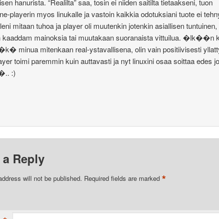
isen hanurista. “Realilta” saa, tosin ei niiden saitilta tietaakseni, tuon
one-playerin myos linukalle ja vastoin kaikkia odotuksiani tuote ei tehn
leni mitaan tuhoa ja player oli muutenkin jotenkin asiallisen tuntuinen, 
 kaaddam mainoksia tai muutakaan suoranaista vittuilua. �lk��n 
t�k� minua mitenkaan real-ystavallisena, olin vain positiivisesti yllat
ayer toimi paremmin kuin auttavasti ja nyt linuxini osaa soittaa edes jo
�.. :)
 a Reply
*
address will not be published.
Required fields are marked