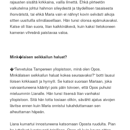
rajausten sisältä kirkkaina, vailla ilmettä. Ehkä piirteetön
vaikutelma johtui hahmon sileydestä ja täydellisen tasaisesta
ihonväristä, tai ehkä Maria vain ei nähnyt kovin selvästi aikoja
sitten uusituilla silmälaseillaan. Hän tunsi olonsa epämukavaksi.
Katse oli liian suora, liian kaikkinäkevä, kuin kaksi tietokoneen
kameran vihreänä paistavaa valoa.
Mink�laisen seikkailun haluat?
�
“Tervetuloa Tampereen yliopistoon, minä olen Opos.
Minkälaisen seikkailun haluat kokea seuraavaksi?” botti lausui
iloisen kirkkaasti ja hymyili. Se katsoi suoraan Mariaan, joka
vaivaantuneena kääntyi pois päin toivoen, että Opos puhuisi
mieluummin Lianalle. Hän tunsi itsensä liian vanhaksi
yliopistoon. Sitä hän totta tosiaan olikin, sävähti ajatus aivojen
lävitse ennen kuin Maria onnistui tukahduttamaan sen
aiheuttaman häpeän.
Liana kumartui innostuneena katsomaan Oposta ruudulta. Pian
he juttelivat luontevasti toisilleen. Opos oli kuin kauan sitten