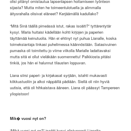
olisi pitänyt omistautua lapsenlapsen hoitamiseen työnteon
sijasta? Mutta miten he toimeentulotuella ja alimmalla
äitysrahalla olisivat eläneet? Kerjäämällä kadullako?
“Mitä Sinä täällä pimeässä istut, rakas isoäiti?” tyttärentytär
kysyi. Maria huitaisi kädellään kohti kirjojen ja paperien
täyttämää keinutuolia. Hän ei ehtinyt nyt puhua Lianalle, koska
toimeksiantaja tinkasi puhelimessa käännöstään. Satasivuinen
pumaska oli toimitettu jo viime viikolla Marialle ladattavaksi
mutta sitä ei ollut vieläkään suomennettu! Palkkiosta pitäisi
tinkiä, jos hän ei halunnut tilausten loppuvan.
Liana siirsi paperi- ja kirjakasat syrjään, istahti mukavasti
kiikkustuoliin ja alkoi näppäillä pädiään. Siellä oli niin hyviä
uutisia, että oli hihkaistava ääneen. Liana oli päässyt Tampereen
yliopistoon!
Mik� vuosi nyt on?
“Mikä vuosi nyt on?” isoäiti kysyi alistuneesti Lianalta