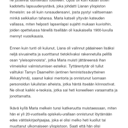
kadotettu lapsuudenystävä, joka johdatti Lianan yliopiston
ihmeisiin: se oli kuin runsaudensarvi, josta pystyi valitsemaan
minkä seikkailun tahansa. Maria katseli yltyvän kateuden
vallassa, miten helposti lapsenlapsi sujahti mukaan kuvioihin,
joiden opettelussa hänellä itsellään oli kaukaisella 1900-luvulla
mennyt vuosikausia.
Ennen kuin tunti oli kulunut, Liana oli valinnut pääaineen lisäksi
neljä sivuainetta ja suorittanut tietokilvaksi rakennetulla pelillä
osan “yleisopinnoista”, jotka Maria muisti jättäneensä ihan
viimeisiksi valmistumisen esteiksi. Tyttärentytär oli tullut
valituksi Tamyn Daameihin (entinen feministissävytteinen
Akkaryhmä), saanut kaksi mentoria ja onnistunut luomaan
personoidun lukulistan aiheista, jotka häntä itseään kiinnostivat.
Ne olivat kaikki e-teoksia, jotka sai heti koneelleen varaamatta ja
jonottamatta.
Ikävä kyllä Maria melkein tunsi katkeruutta muistaessaan, miten
hän ei yli 20-vuotisella opiskelu-urallaan onnistunut löytämään
edes väitöskirjaohjaajaa, joka ei olisi melko heti kuollut tai
muuttanut ulkomaiseen yliopistoon. Saati että hän olisi