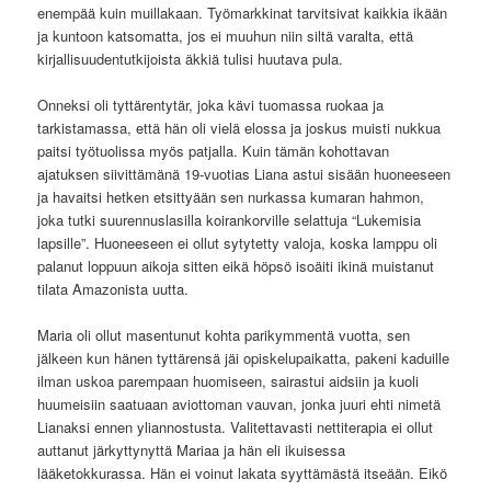
enempää kuin muillakaan. Työmarkkinat tarvitsivat kaikkia ikään
ja kuntoon katsomatta, jos ei muuhun niin siltä varalta, että
kirjallisuudentutkijoista äkkiä tulisi huutava pula.
Onneksi oli tyttärentytär, joka kävi tuomassa ruokaa ja
tarkistamassa, että hän oli vielä elossa ja joskus muisti nukkua
paitsi työtuolissa myös patjalla. Kuin tämän kohottavan
ajatuksen siivittämänä 19-vuotias Liana astui sisään huoneeseen
ja havaitsi hetken etsittyään sen nurkassa kumaran hahmon,
joka tutki suurennuslasilla koirankorville selattuja “Lukemisia
lapsille”. Huoneeseen ei ollut sytytetty valoja, koska lamppu oli
palanut loppuun aikoja sitten eikä höpsö isoäiti ikinä muistanut
tilata Amazonista uutta.
Maria oli ollut masentunut kohta parikymmentä vuotta, sen
jälkeen kun hänen tyttärensä jäi opiskelupaikatta, pakeni kaduille
ilman uskoa parempaan huomiseen, sairastui aidsiin ja kuoli
huumeisiin saatuaan aviottoman vauvan, jonka juuri ehti nimetä
Lianaksi ennen yliannostusta. Valitettavasti nettiterapia ei ollut
auttanut järkyttynyttä Mariaa ja hän eli ikuisessa
lääketokkurassa. Hän ei voinut lakata syyttämästä itseään. Eikö