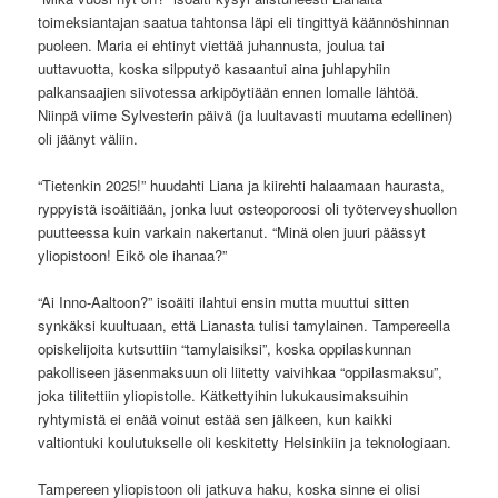
toimeksiantajan saatua tahtonsa läpi eli tingittyä käännöshinnan
puoleen. Maria ei ehtinyt viettää juhannusta, joulua tai
uuttavuotta, koska silpputyö kasaantui aina juhlapyhiin
palkansaajien siivotessa arkipöytiään ennen lomalle lähtöä.
Niinpä viime Sylvesterin päivä (ja luultavasti muutama edellinen)
oli jäänyt väliin.
“Tietenkin 2025!” huudahti Liana ja kiirehti halaamaan haurasta,
ryppyistä isoäitiään, jonka luut osteoporoosi oli työterveyshuollon
puutteessa kuin varkain nakertanut. “Minä olen juuri päässyt
yliopistoon! Eikö ole ihanaa?”
“Ai Inno-Aaltoon?” isoäiti ilahtui ensin mutta muuttui sitten
synkäksi kuultuaan, että Lianasta tulisi tamylainen. Tampereella
opiskelijoita kutsuttiin “tamylaisiksi”, koska oppilaskunnan
pakolliseen jäsenmaksuun oli liitetty vaivihkaa “oppilasmaksu”,
joka tilitettiin yliopistolle. Kätkettyihin lukukausimaksuihin
ryhtymistä ei enää voinut estää sen jälkeen, kun kaikki
valtiontuki koulutukselle oli keskitetty Helsinkiin ja teknologiaan.
Tampereen yliopistoon oli jatkuva haku, koska sinne ei olisi