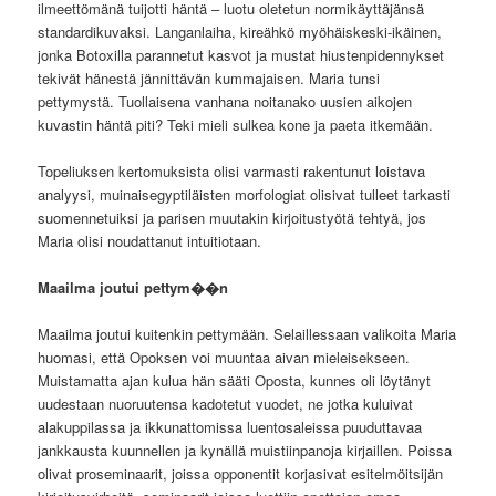
ilmeettömänä tuijotti häntä – luotu oletetun normikäyttäjänsä
standardikuvaksi. Langanlaiha, kireähkö myöhäiskeski-ikäinen,
jonka Botoxilla parannetut kasvot ja mustat hiustenpidennykset
tekivät hänestä jännittävän kummajaisen. Maria tunsi
pettymystä. Tuollaisena vanhana noitanako uusien aikojen
kuvastin häntä piti? Teki mieli sulkea kone ja paeta itkemään.
Topeliuksen kertomuksista olisi varmasti rakentunut loistava
analyysi, muinaisegyptiläisten morfologiat olisivat tulleet tarkasti
suomennetuiksi ja parisen muutakin kirjoitustyötä tehtyä, jos
Maria olisi noudattanut intuitiotaan.
Maailma joutui pettym��n
Maailma joutui kuitenkin pettymään. Selaillessaan valikoita Maria
huomasi, että Opoksen voi muuntaa aivan mieleisekseen.
Muistamatta ajan kulua hän sääti Oposta, kunnes oli löytänyt
uudestaan nuoruutensa kadotetut vuodet, ne jotka kuluivat
alakuppilassa ja ikkunattomissa luentosaleissa puuduttavaa
jankkausta kuunnellen ja kynällä muistiinpanoja kirjaillen. Poissa
olivat proseminaarit, joissa opponentit korjasivat esitelmöitsijän