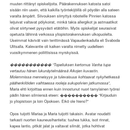
muuten riittänyt opiskelijoita. Päärakennuksen katosta satoi
sisään niin usein, että kaikilla työntekijöillä oli pöydän alla sateen
varalta ämpärit. Siivouksen siirryttyä roboteille Pinnien katossa
leijuivat valtavat pölykoirat, minkä takia allergikot ja astmaatikot
olivat siirtyneet pysyvästi etätöihin. Myös opiskelijat seurasivat
opetusta lähinnä verkossa yliopistorakennuksen ulkopuolelta.
Useimmat kävivät vain tenttimässä Vapaudenkadulla eli Svaboda
Ulitsalla. Kalevantie oli kaiken varalta nimetty uudelleen
vuosikymmenen poliittisissa myrskyissä.
����������� “Topeliuksen kertomus Vanha tupa
vertautuu hänen lukunäytelmäänsä Aikojen kuvastin.
Molemmissa menneisyys ja tulevaisuus kohtaavat nykyhetkessä
päähenkilöiden vaihtaessa rooleja sukupolvien jatkumossa”
,
Maria ehti kirjoittaa ennen kuin innostunut nuori tamylainen työnsi
pädin hänen silmiensä eteen: ���������� “Kirjauduin
jo yliopistoon ja loin Opoksen. Eikö ole hieno?”
Opos tuijotti Mariaa ja Maria tuijotti takaisin. Avatar noudatti
tarkasti nuorten kauneusihanteita: tuuhea tukka, isot rinnat,
kapea lantio, pitkät jalat ja valtavat silmät, jotka hohtivat