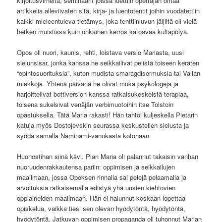
kirjoitusvirheitä, seminaarit joissa luettiin opettajan omaa
artikkelia alleviivaten sitä, kirja- ja luentotentit joihin vuodatettiin
kaikki mieleentuleva tietämys, joka tenttiinluvun jäljiltä oli vielä
hetken muistissa kuin ohkainen kerros katoavaa kultapölyä.
Opos oli nuori, kaunis, rehti, loistava versio Mariasta, uusi
sielunsisar, jonka kanssa he seikkailivat pelistä toiseen keräten
“opintosuorituksia”, kuten mudista smaragdisormuksia tai Vallan
miekkoja. Yhtenä päivänä he olivat muka psykologeja ja
harjoittelivat bottiversion kanssa ratkaisukeskeistä terapiaa,
toisena sukelsivat venäjän verbimuotoihin itse Tolstoin
opastuksella. Tätä Maria rakasti! Hän tahtoi kuljeskella Pietarin
katuja myös Dostojevskin seurassa keskustellen sielusta ja
syödä samalla Naminami-vanukasta kotonaan.
Huonostihan siinä kävi. Pian Maria oli palannut takaisin vanhan
nuoruudenrakkautensa pariin: oppimisen ja seikkailujen
maailmaan, jossa Opoksen rinnalla sai pelejä pelaamalla ja
arvoituksia ratkaisemalla edistyä yhä uusien kiehtovien
oppiaineiden maailmaan. Hän ei halunnut koskaan lopettaa
opiskelua, vaikka tiesi sen olevan hyödytöntä, hyödytöntä,
hyödytöntä. Jatkuvan oppimisen propaganda oli tuhonnut Marian