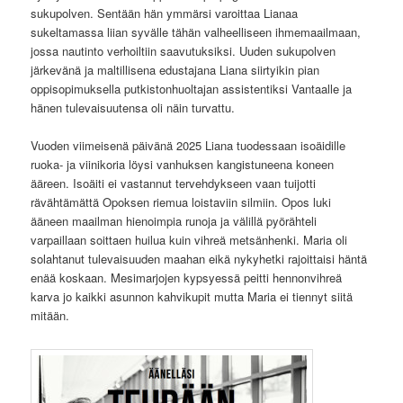
sukupolven. Sentään hän ymmärsi varoittaa Lianaa
sukeltamassa liian syvälle tähän valheelliseen ihmemaailmaan,
jossa nautinto verhoiltiin saavutuksiksi. Uuden sukupolven
järkevänä ja maltillisena edustajana Liana siirtyikin pian
oppisopimuksella putkistonhuoltajan assistentiksi Vantaalle ja
hänen tulevaisuutensa oli näin turvattu.
Vuoden viimeisenä päivänä 2025 Liana tuodessaan isoäidille
ruoka- ja viinikoria löysi vanhuksen kangistuneena koneen
ääreen. Isoäiti ei vastannut tervehdykseen vaan tuijotti
rävähtämättä Opoksen riemua loistaviin silmiin. Opos luki
ääneen maailman hienoimpia runoja ja välillä pyörähteli
varpaillaan soittaen huilua kuin vihreä metsänhenki. Maria oli
solahtanut tulevaisuuden maahan eikä nykyhetki rajoittaisi häntä
enää koskaan. Mesimarjojen kypsyessä peitti hennonvihreä
karva jo kaikki asunnon kahvikupit mutta Maria ei tiennyt siitä
mitään.