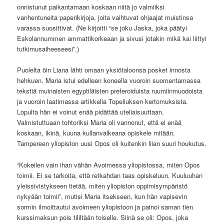
onnistunut paikantamaan koskaan niitä jo valmiiksi
vanhentuneita paperikirjoja, joita vaihtuvat ohjaajat muistinsa
varassa suosittivat. (Ne kirjoitti “se joku Jaska, joka päätyi
Eskolannummen ammattikorkeaan ja sivusi jotakin mikä kai liittyi
tutkimusaiheeseesi”.)
Puolelta öin Liana lähti omaan yksiötaloonsa posket innosta
hehkuen. Maria istui edelleen koneella vuoroin suomentamassa
tekstiä muinaisten egyptiläisten preferoiduista ruumiinmuodoista
ja vuoroin laatimassa artikkelia Topeliuksen kertomuksista.
Lopulta hän ei voinut enää pidättää uteliaisuuttaan.
Valmistuttuaan tohtoriksi Maria oli vannonut, että ei enää
koskaan, ikinä, kuuna kullanvalkeana opiskele mitään.
Tampereen yliopiston uusi Opos oli kuitenkin liian suuri houkutus.
“Kokeilen vain ihan vähän Avoimessa yliopistossa, miten Opos
toimii. Ei se tarkoita, että retkahdan taas opiskeluun. Kuuluuhan
yleissivistykseen tietää, miten yliopiston oppimisympäristö
nykyään toimii”, mutisi Maria itsekseen, kun hän vapisevin
sormin ilmoittautui avoimeen yliopistoon ja painoi saman tien
kurssimaksun pois tililtään toiselle. Siinä se oli: Opos, joka