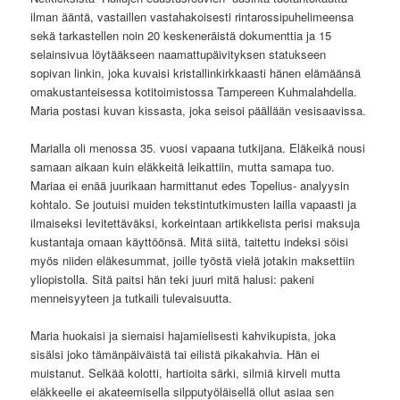
ilman ääntä, vastaillen vastahakoisesti rintarossipuhelimeensa
sekä tarkastellen noin 20 keskeneräistä dokumenttia ja 15
selainsivua löytääkseen naamattupäivityksen statukseen
sopivan linkin, joka kuvaisi kristallinkirkkaasti hänen elämäänsä
omakustanteisessa kotitoimistossa Tampereen Kuhmalahdella.
Maria postasi kuvan kissasta, joka seisoi päällään vesisaavissa.
Marialla oli menossa 35. vuosi vapaana tutkijana. Eläkeikä nousi
samaan aikaan kuin eläkkeitä leikattiin, mutta samapa tuo.
Mariaa ei enää juurikaan harmittanut edes Topelius- analyysin
kohtalo. Se joutuisi muiden tekstintutkimusten lailla vapaasti ja
ilmaiseksi levitettäväksi, korkeintaan artikkelista perisi maksuja
kustantaja omaan käyttöönsä. Mitä siitä, taitettu indeksi söisi
myös niiden eläkesummat, joille työstä vielä jotakin maksettiin
yliopistolla. Sitä paitsi hän teki juuri mitä halusi: pakeni
menneisyyteen ja tutkaili tulevaisuutta.
Maria huokaisi ja siemaisi hajamielisesti kahvikupista, joka
sisälsi joko tämänpäiväistä tai eilistä pikakahvia. Hän ei
muistanut. Selkää kolotti, hartioita särki, silmiä kirveli mutta
eläkkeelle ei akateemisella silpputyöläisellä ollut asiaa sen