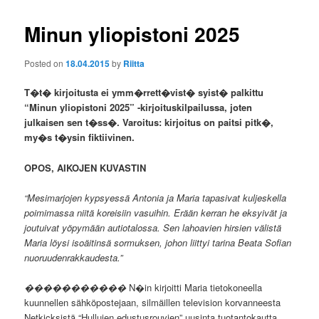
Minun yliopistoni 2025
Posted on
18.04.2015
by
Riitta
T�t� kirjoitusta ei ymm�rrett�vist� syist� palkittu
“Minun yliopistoni 2025” -kirjoituskilpailussa, joten
julkaisen sen t�ss�. Varoitus: kirjoitus on paitsi pitk�,
my�s t�ysin fiktiivinen.
OPOS, AIKOJEN KUVASTIN
“Mesimarjojen kypsyessä Antonia ja Maria tapasivat kuljeskella
poimimassa niitä koreisiin vasuihin. Erään kerran he eksyivät ja
joutuivat yöpymään autiotalossa. Sen lahoavien hirsien välistä
Maria löysi isoäitinsä sormuksen, johon liittyi tarina Beata Sofian
nuoruudenrakkaudesta.”
�����������
N�in kirjoitti Maria tietokoneella
kuunnellen sähköpostejaan, silmäillen television korvanneesta
Netkicksistä “Hullujen edustusrouvien” uusinta tuotantokautta