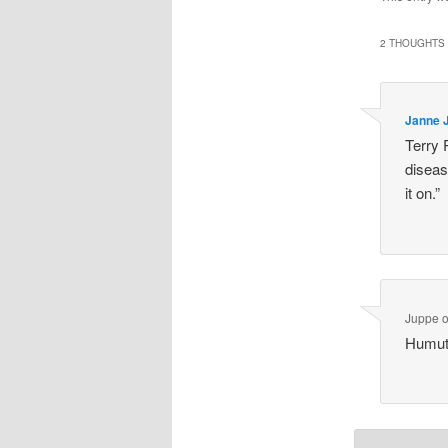
2 THOUGHTS 
Janne 
Terry 
diseas
it on.”
Juppe
Humut 