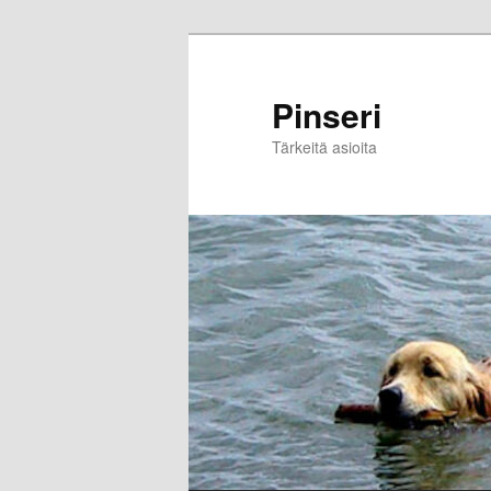
Skip
to
primary
Pinseri
content
Tärkeitä asioita