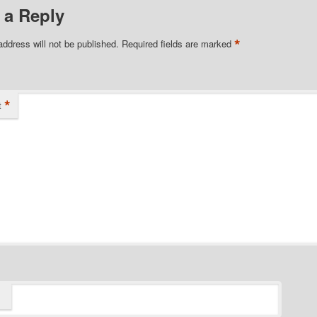
 a Reply
*
address will not be published.
Required fields are marked
*
t