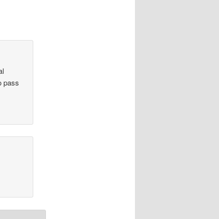
al
to pass