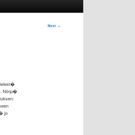
Next
→
ielest�
n. Niinp�
tuksen:
kseen
� jo