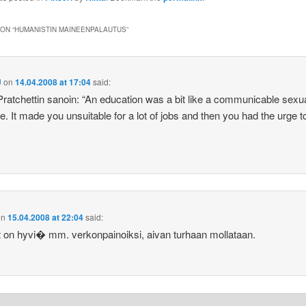
ON “
HUMANISTIN MAINEENPALAUTUS
”
J
on
14.04.2008 at 17:04
said:
Pratchettin sanoin: “An education was a bit like a communicable sexu
e. It made you unsuitable for a lot of jobs and then you had the urge 
on
15.04.2008 at 22:04
said:
on hyvi� mm. verkonpainoiksi, aivan turhaan mollataan.