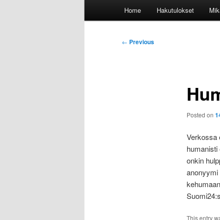
Main
Home
Hakutulokset
Mik
menu
Post
←
Previous
navigation
Hum
Posted on
1
Verkossa 
humanisti 
onkin hul
anonyymi 
kehumaan S
Suomi24:s
This entry w