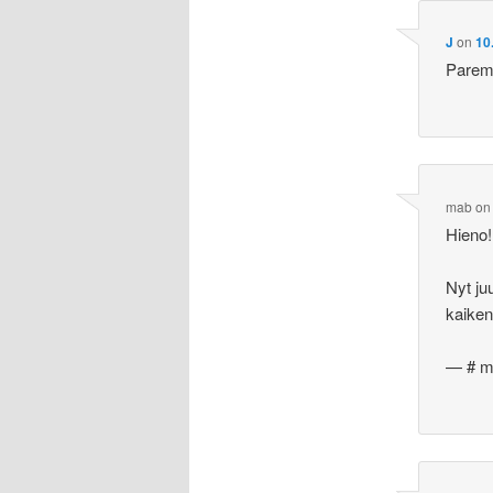
J
on
10
Paremp
mab
o
Hieno!
Nyt ju
kaike
— # 