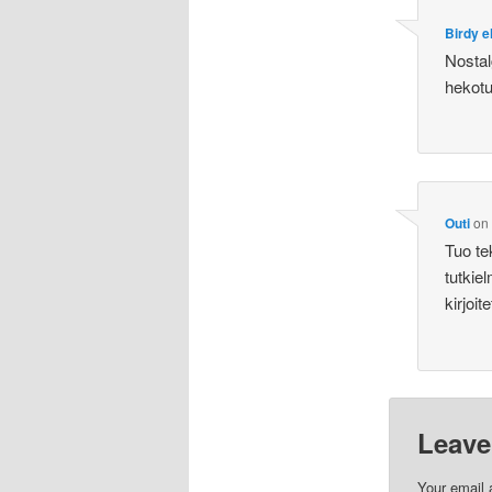
Birdy el
Nostal
hekotu
Outi
o
Tuo te
tutkie
kirjoi
Leave
Your email 