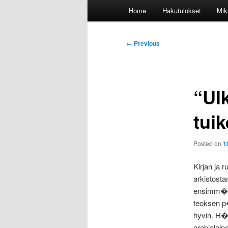
Main
Home
Hakutulokset
Mik
menu
Post
←
Previous
navigation
“Ul
tuik
Posted on
1
Kirjan ja 
arkistost
ensimm�i
teoksen p�
hyvin. H�n
arabialai