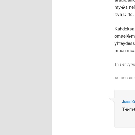
my�s neid
r:va Dirtc.
Kahdeksanv
omael�m�
yhteydess
muun mua
This entry w
10 THOUGHTS
Jussi 
T�m� 