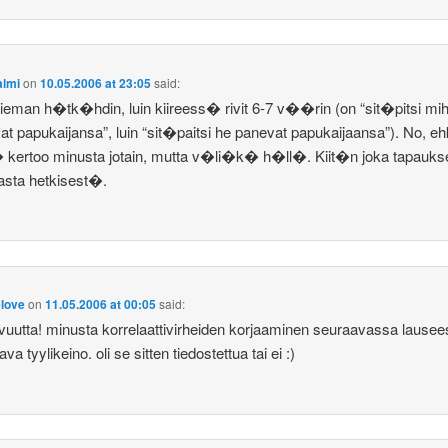
almi
on
10.05.2006 at 23:05
said:
ieman h�tk�hdin, luin kiireess� rivit 6-7 v��rin (on “sit�pitsi mih
at papukaijansa”, luin “sit�paitsi he panevat papukaijaansa”). No, 
kertoo minusta jotain, mutta v�li�k� h�ll�. Kiit�n joka tapauk
asta hetkisest�.
elove
on
11.05.2006 at 00:05
said:
uutta! minusta korrelaattivirheiden korjaaminen seuraavassa lause
a tyylikeino. oli se sitten tiedostettua tai ei :)