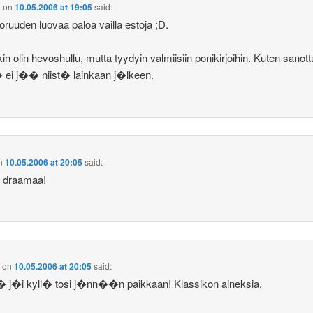
a
on
10.05.2006 at 19:05
said:
oruuden luovaa paloa vailla estoja ;D.
n olin hevoshullu, mutta tyydyin valmiisiin ponikirjoihin. Kuten sanott
ei j�� niist� lainkaan j�lkeen.
n
10.05.2006 at 20:05
said:
 draamaa!
a
on
10.05.2006 at 20:05
said:
j�i kyll� tosi j�nn��n paikkaan! Klassikon aineksia.