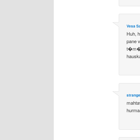
Vesa S
Huh, h
pane v
t�m� 
hausk
strang
mahtav
hurmaav