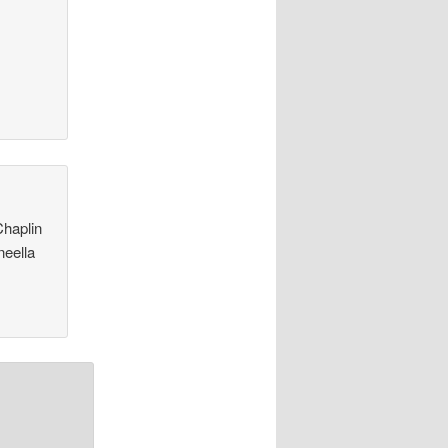
Chaplin
eella