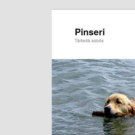
Skip
to
primary
Pinseri
content
Tärkeitä asioita