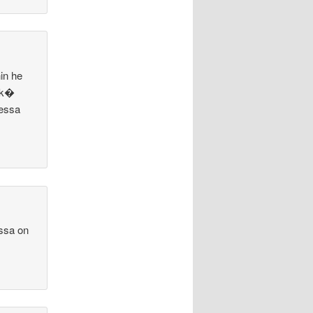
in he
ehk�
sessa
essa on