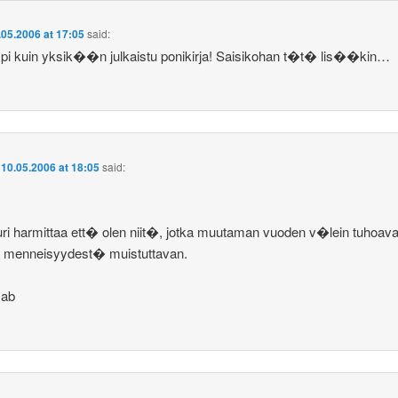
.05.2006 at 17:05
said:
i kuin yksik��n julkaistu ponikirja! Saisikohan t�t� lis��kin…
n
10.05.2006 at 18:05
said:
uri harmittaa ett� olen niit�, jotka muutaman vuoden v�lein tuhoava
n menneisyydest� muistuttavan.
mab