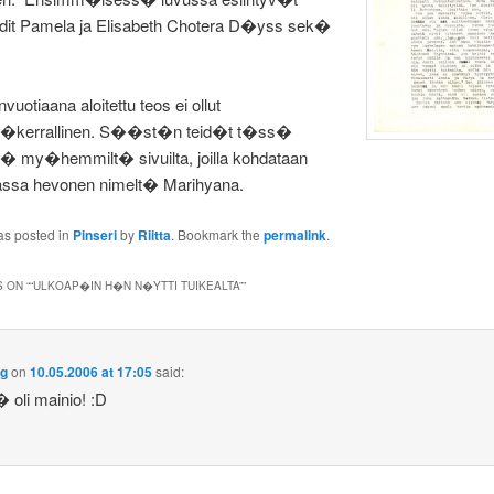
it Pamela ja Elisabeth Chotera D�yss sek�
uotiaana aloitettu teos ei ollut
kerrallinen. S��st�n teid�t t�ss�
� my�hemmilt� sivuilta, joilla kohdataan
ssa hevonen nimelt� Marihyana.
as posted in
Pinseri
by
Riitta
. Bookmark the
permalink
.
 ON “
“ULKOAP�IN H�N N�YTTI TUIKEALTA”
”
Og
on
10.05.2006 at 17:05
said:
oli mainio! :D