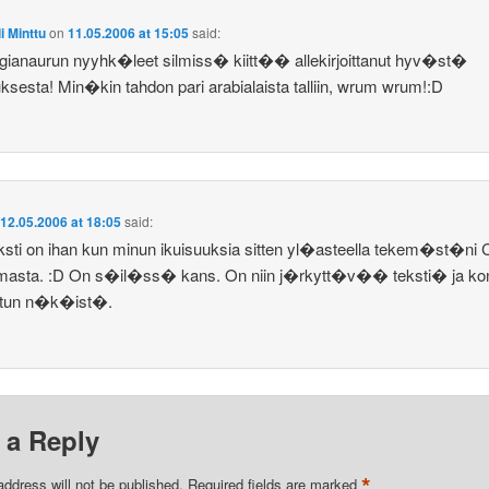
i Minttu
on
11.05.2006 at 15:05
said:
gianaurun nyyhk�leet silmiss� kiitt�� allekirjoittanut hyv�st�
ksesta! Min�kin tahdon pari arabialaista talliin, wrum wrum!:D
n
12.05.2006 at 18:05
said:
ksti on ihan kun minun ikuisuuksia sitten yl�asteella tekem�st�ni 
lmasta. :D On s�il�ss� kans. On niin j�rkytt�v�� teksti� ja kon
tetun n�k�ist�.
 a Reply
*
address will not be published.
Required fields are marked