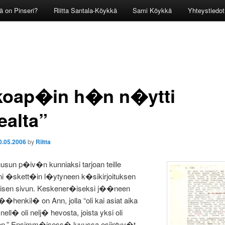
ä on Pinseri?
Riitta Santala-Köykkä
Sami Köykkä
Yhteystiedot
koap�in h�n n�ytti
ealta”
0.05.2006
by
Riitta
ruusun p�iv�n kunniaksi tarjoan teille
ani �skett�in l�ytyneen k�sikirjoituksen
sen sivun. Keskener�iseksi j��neen
�henkil� on Ann, jolla “oli kai asiat aika
ell� oli nelj� hevosta, joista yksi oli
nen.” Ensimm�isess� luvussa esiintyv�t