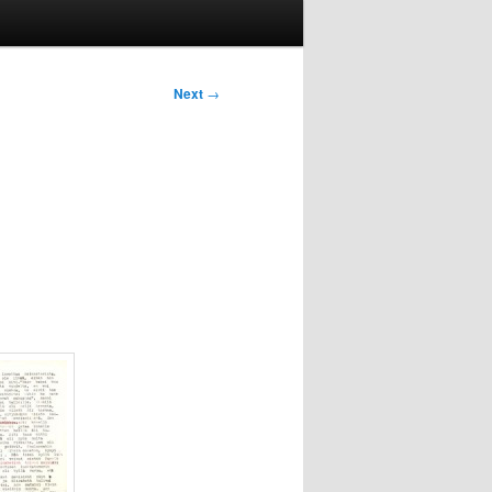
Next
→