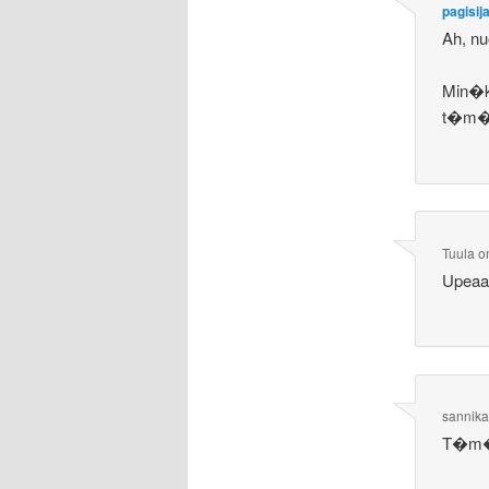
pagisij
Ah, nu
Min�ki
t�m� 
Tuula
o
Upeaa
sannik
T�m� 