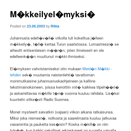
M�kkeilyel�myksi�
Posted on
23.06.2003
by
Riitta
Juhannusta edelt�v�ll� viikolla tuli kokeiltua j�lleen
m�kkeily�, t�ll� kertaa Turun saaristossa. Lomastressi� se
aiheutti entisenlaisen m��r�n, joten ilmeisesti en ole
edelleenk��n muuttunut m�kki-ihmiseksi.
El�myksen vahvistamiseksi otin mukaan
Meid�n M�kki -
lehden
sek� muutamia naistenlehti� tavattoman
monimutkaisine juhannusruokaohjeineen ja kalliine
tekstimainoksineen, joissa kerrottiin mit� kaikkea tilpeh��ri�
ja askarreltavaa m�kille t�n� vuonna kuuluu rahdata. Lis�ksi
kuuntelin sitke�sti Radio Suomea.
Monet mysteerit saivatkin (vajaan) viikon aikana ratkaisunsa.
Miksi joka niemest�, notkosta ja saarelmasta kuuluu jatkuvaa
vasarointia ja pauketta kes�isin? Koska m�kill� on niin
tyls��, kun kaikki pakolliset arkiaskareet on suurella vaivalla