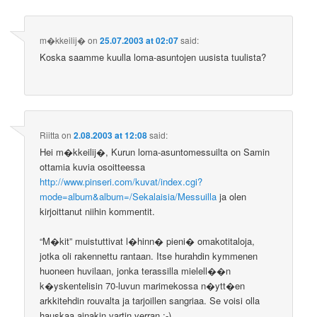
m�kkeilij�
on
25.07.2003 at 02:07
said:
Koska saamme kuulla loma-asuntojen uusista tuulista?
Riitta
on
2.08.2003 at 12:08
said:
Hei m�kkeilij�, Kurun loma-asuntomessuilta on Samin
ottamia kuvia osoitteessa
http://www.pinseri.com/kuvat/index.cgi?
mode=album&album=/Sekalaisia/Messuilla
ja olen
kirjoittanut niihin kommentit.
“M�kit” muistuttivat l�hinn� pieni� omakotitaloja,
jotka oli rakennettu rantaan. Itse hurahdin kymmenen
huoneen huvilaan, jonka terassilla mielell��n
k�yskentelisin 70-luvun marimekossa n�ytt�en
arkkitehdin rouvalta ja tarjoillen sangriaa. Se voisi olla
hauskaa ainakin vartin verran :-)