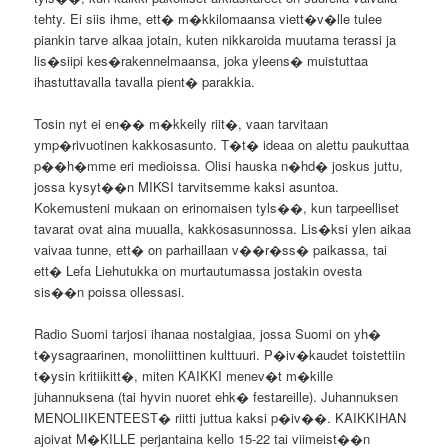
tehty. Ei siis ihme, ett� m�kkilomaansa viett�v�lle tulee
piankin tarve alkaa jotain, kuten nikkaroida muutama terassi ja
lis�siipi kes�rakennelmaansa, joka yleens� muistuttaa
ihastuttavalla tavalla pient� parakkia.
Tosin nyt ei en�� m�kkeily riit�, vaan tarvitaan
ymp�rivuotinen kakkosasunto. T�t� ideaa on alettu paukuttaa
p��h�mme eri medioissa. Olisi hauska n�hd� joskus juttu,
jossa kysyt��n MIKSI tarvitsemme kaksi asuntoa.
Kokemusteni mukaan on erinomaisen tyls��, kun tarpeelliset
tavarat ovat aina muualla, kakkosasunnossa. Lis�ksi ylen aikaa
vaivaa tunne, ett� on parhaillaan v��r�ss� paikassa, tai
ett� Lefa Liehutukka on murtautumassa jostakin ovesta
sis��n poissa ollessasi.
Radio Suomi tarjosi ihanaa nostalgiaa, jossa Suomi on yh�
t�ysagraarinen, monoliittinen kulttuuri. P�iv�kaudet toistettiin
t�ysin kritiikitt�, miten KAIKKI menev�t m�kille
juhannuksena (tai hyvin nuoret ehk� festareille). Juhannuksen
MENOLIIKENTEEST� riitti juttua kaksi p�iv��. KAIKKIHAN
ajoivat M�KILLE perjantaina kello 15-22 tai viimeist��n