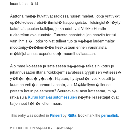
lauantaina 10-14.
Aattona meit� huvittivat radiossa nuoret miehet, jotka yrittiv�t
ep�toivoisesti etsi� ihmisi� kaupungeista. Helsingist� l�ytyi
kaksi laitapuolen kulkijaa, jotka odottivat Veikko Hurstin
ruokateltan avautumista. Turussa haastattelijan haaviin tarttui
vain ihmisi�, jotka “olivat tulleet tuolta v�h�n laidemmalta”
moottoripy�r�ilem��n keskustaan ennen varsinaista
m�kkijuhannus-experience� muumihuvilassaan.
Ajoimme koleassa ja sateisessa s��ss� takaisin kotiin jo
juhannusaaton iltana “kokkojen” savutessa tyypillisen vetisess�
y�tt�m�ss� y�ss�. Hajuton, hyttyset�n vesiklosetti ja
kuumaa vett� suoraan hanasta, ah. M�kkeilyss� lienee
parasta kotiin palaaminen? Seuraavaksi aion katsastaa, mit�
ratkaisuja
Kurun loma-asuntomessujen
n�ytteilleasettajat ovat
tarjonneet t�h�n dilemmaan.
This entry was posted in
Pinseri
by
Riitta
. Bookmark the
permalink
.
2 THOUGHTS ON “
M�KKEILYEL�MYKSI�
”